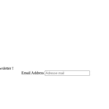
Pinterest
LinkedIn
WhatsApp
Telegram
sletter !
Email Address
Facebook