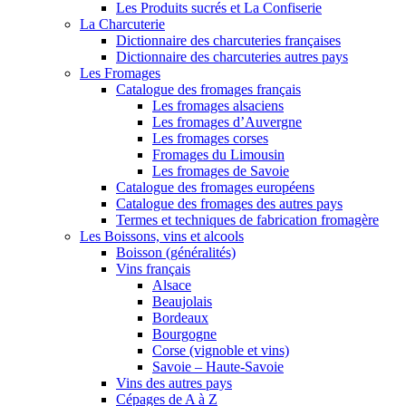
Les Produits sucrés et La Confiserie
La Charcuterie
Dictionnaire des charcuteries françaises
Dictionnaire des charcuteries autres pays
Les Fromages
Catalogue des fromages français
Les fromages alsaciens
Les fromages d’Auvergne
Les fromages corses
Fromages du Limousin
Les fromages de Savoie
Catalogue des fromages européens
Catalogue des fromages des autres pays
Termes et techniques de fabrication fromagère
Les Boissons, vins et alcools
Boisson (généralités)
Vins français
Alsace
Beaujolais
Bordeaux
Bourgogne
Corse (vignoble et vins)
Savoie – Haute-Savoie
Vins des autres pays
Cépages de A à Z