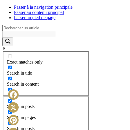
Passer à la navigation principale
Passer au contenu principal
Passer au pied de page
Exact matches only
Search in title
Search in content
Facebook
Search in posts
X
Search in pages
Search in posts
Pinterest