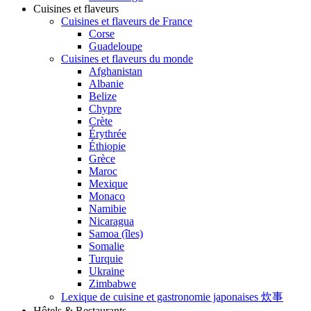
Cuisines et flaveurs
Cuisines et flaveurs de France
Corse
Guadeloupe
Cuisines et flaveurs du monde
Afghanistan
Albanie
Belize
Chypre
Crète
Érythrée
Éthiopie
Grèce
Maroc
Mexique
Monaco
Namibie
Nicaragua
Samoa (îles)
Somalie
Turquie
Ukraine
Zimbabwe
Lexique de cuisine et gastronomie japonaises 炊事
Hôtels & Restaurants