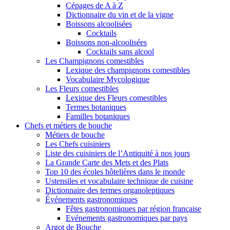
Cépages de A à Z
Dictionnaire du vin et de la vigne
Boissons alcoolisées
Cocktails
Boissons non-alcoolisées
Cocktails sans alcool
Les Champignons comestibles
Lexique des champignons comestibles
Vocabulaire Mycologique
Les Fleurs comestibles
Lexique des Fleurs comestibles
Termes botaniques
Familles botaniques
Chefs et métiers de bouche
Métiers de bouche
Les Chefs cuisiniers
Liste des cuisiniers de l’Antiquité à nos jours
La Grande Carte des Mets et des Plats
Top 10 des écoles hôtelières dans le monde
Ustensiles et vocabulaire technique de cuisine
Dictionnaire des termes organoleptiques
Événements gastronomiques
Fêtes gastronomiques par région française
Evénements gastronomiques par pays
Argot de Bouche