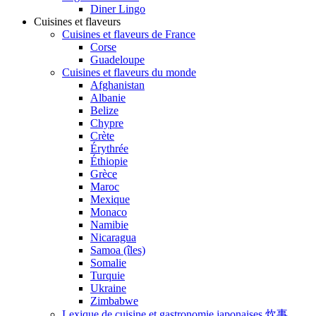
Diner Lingo
Cuisines et flaveurs
Cuisines et flaveurs de France
Corse
Guadeloupe
Cuisines et flaveurs du monde
Afghanistan
Albanie
Belize
Chypre
Crète
Érythrée
Éthiopie
Grèce
Maroc
Mexique
Monaco
Namibie
Nicaragua
Samoa (îles)
Somalie
Turquie
Ukraine
Zimbabwe
Lexique de cuisine et gastronomie japonaises 炊事