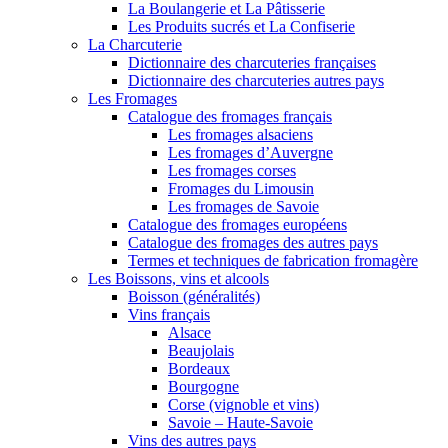
La Boulangerie et La Pâtisserie
Les Produits sucrés et La Confiserie
La Charcuterie
Dictionnaire des charcuteries françaises
Dictionnaire des charcuteries autres pays
Les Fromages
Catalogue des fromages français
Les fromages alsaciens
Les fromages d’Auvergne
Les fromages corses
Fromages du Limousin
Les fromages de Savoie
Catalogue des fromages européens
Catalogue des fromages des autres pays
Termes et techniques de fabrication fromagère
Les Boissons, vins et alcools
Boisson (généralités)
Vins français
Alsace
Beaujolais
Bordeaux
Bourgogne
Corse (vignoble et vins)
Savoie – Haute-Savoie
Vins des autres pays