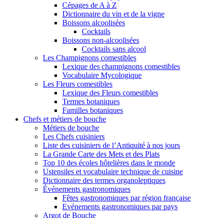
Cépages de A à Z
Dictionnaire du vin et de la vigne
Boissons alcoolisées
Cocktails
Boissons non-alcoolisées
Cocktails sans alcool
Les Champignons comestibles
Lexique des champignons comestibles
Vocabulaire Mycologique
Les Fleurs comestibles
Lexique des Fleurs comestibles
Termes botaniques
Familles botaniques
Chefs et métiers de bouche
Métiers de bouche
Les Chefs cuisiniers
Liste des cuisiniers de l’Antiquité à nos jours
La Grande Carte des Mets et des Plats
Top 10 des écoles hôtelières dans le monde
Ustensiles et vocabulaire technique de cuisine
Dictionnaire des termes organoleptiques
Événements gastronomiques
Fêtes gastronomiques par région française
Evénements gastronomiques par pays
Argot de Bouche