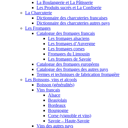
La Boulangerie et La Pâtisserie
Les Produits sucrés et La Confiserie
La Charcuterie
Dictionnaire des charcuteries françaises
Dictionnaire des charcuteries autres pays
Les Fromages
Catalogue des fromages français
Les fromages alsaciens
Les fromages d’Auvergne
Les fromages corses
Fromages du Limousin
Les fromages de Savoie
Catalogue des fromages européens
Catalogue des fromages des autres pays
Termes et techniques de fabrication fromagère
Les Boissons, vins et alcools
Boisson (généralités)
Vins français
Alsace
Beaujolais
Bordeaux
Bourgogne
Corse (vignoble et vins)
Savoie – Haute-Savoie
Vins des autres pays