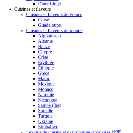
Diner Lingo
Cuisines et flaveurs
Cuisines et flaveurs de France
Corse
Guadeloupe
Cuisines et flaveurs du monde
Afghanistan
Albanie
Belize
Chypre
Crète
Érythrée
Éthiopie
Grèce
Maroc
Mexique
Monaco
Namibie
Nicaragua
Samoa (îles)
Somalie
Turquie
Ukraine
Zimbabwe
Lexique de cuisine et gastronomie japonaises 炊事