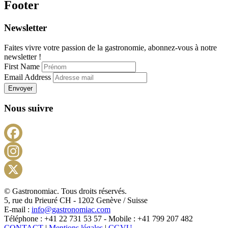
Footer
Newsletter
Faites vivre votre passion de la gastronomie, abonnez-vous à notre
newsletter !
First Name
Email Address
Envoyer
Nous suivre
Facebook
Instagram
X
© Gastronomiac. Tous droits réservés.
5, rue du Prieuré CH - 1202 Genève / Suisse
E-mail :
info@gastronomiac.com
Téléphone : +41 22 731 53 57 - Mobile : +41 799 207 482
CONTACT
|
Mentions légales
|
CGVU