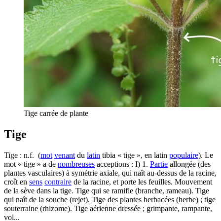
Tige carrée de plante
Tige
Tige : n.f. (
mot
venant
du
latin
tibia « tige », en latin
populaire
). Le
mot « tige » a de
nombreuses
acceptions : I) 1.
Partie
allongée (des
plantes vasculaires) à symétrie axiale, qui naît au-dessus de la racine,
croît en
sens
contraire
de la racine, et porte les feuilles. Mouvement
de la sève dans la tige. Tige qui se ramifie (branche, rameau). Tige
qui naît de la souche (rejet). Tige des plantes herbacées (herbe) ; tige
souterraine (rhizome). Tige aérienne dressée ; grimpante, rampante,
vol...