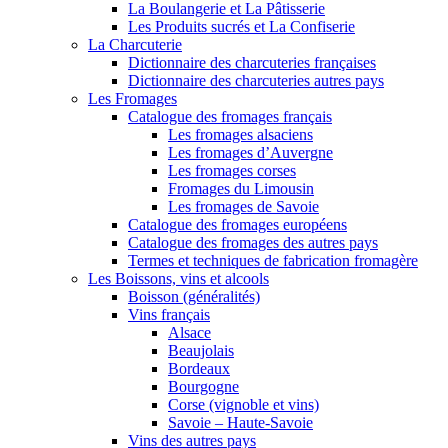
La Boulangerie et La Pâtisserie
Les Produits sucrés et La Confiserie
La Charcuterie
Dictionnaire des charcuteries françaises
Dictionnaire des charcuteries autres pays
Les Fromages
Catalogue des fromages français
Les fromages alsaciens
Les fromages d’Auvergne
Les fromages corses
Fromages du Limousin
Les fromages de Savoie
Catalogue des fromages européens
Catalogue des fromages des autres pays
Termes et techniques de fabrication fromagère
Les Boissons, vins et alcools
Boisson (généralités)
Vins français
Alsace
Beaujolais
Bordeaux
Bourgogne
Corse (vignoble et vins)
Savoie – Haute-Savoie
Vins des autres pays