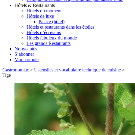
Hôtels & Restaurants
Hôtels du moment
Hôtels de luxe
Palace (hôtel)
Hôtels et restaurants dans les étoiles
Hôtels d’écrivains
Hôtels fabuleux du monde
Les grands Restaurants
Nouveautés
S’abonner
Mon compte
Gastronomiac
>
Ustensiles et vocabulaire technique de cuisine
>
Tige