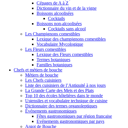
Cépages de A à Z
Dictionnaire du vin et de la vigne
Boissons alcoolisées
Cocktails
Boissons non-alcoolisées
Cocktails sans alcool
Les Champignons comestibles
Lexique des champignons comestibles
Vocabulaire Mycologique
Les Fleurs comestibles
Lexique des Fleurs comestibles
Termes botaniques
Familles botaniques
Chefs et métiers de bouche
Métiers de bouche
Les Chefs cuisiniers
Liste des cuisiniers de l’Antiquité à nos jours
La Grande Carte des Mets et des Plats
Top 10 des écoles hôtelières dans le monde
Ustensiles et vocabulaire technique de cuisine
Dictionnaire des termes organoleptiques
Événements gastronomiques
Fêtes gastronomiques par région française
Evénements gastronomiques par pays
Argot de Bouche