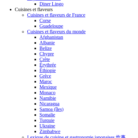
Diner Lingo
Cuisines et flaveurs
Cuisines et flaveurs de France
Corse
Guadeloupe
Cuisines et flaveurs du monde
Afghanistan
Albanie
Belize
Chypre
Crète
Érythrée
Éthiopie
Grèce
Maroc
Mexique
Monaco
Namibie
Nicaragua
Samoa (îles)
Somalie
Turquie
Ukraine
Zimbabwe
Lexique de cuisine et gastronomie japonaises 炊事