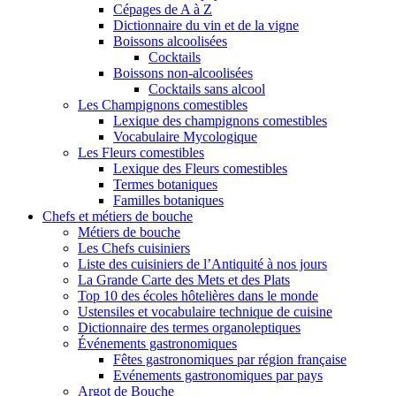
Cépages de A à Z
Dictionnaire du vin et de la vigne
Boissons alcoolisées
Cocktails
Boissons non-alcoolisées
Cocktails sans alcool
Les Champignons comestibles
Lexique des champignons comestibles
Vocabulaire Mycologique
Les Fleurs comestibles
Lexique des Fleurs comestibles
Termes botaniques
Familles botaniques
Chefs et métiers de bouche
Métiers de bouche
Les Chefs cuisiniers
Liste des cuisiniers de l’Antiquité à nos jours
La Grande Carte des Mets et des Plats
Top 10 des écoles hôtelières dans le monde
Ustensiles et vocabulaire technique de cuisine
Dictionnaire des termes organoleptiques
Événements gastronomiques
Fêtes gastronomiques par région française
Evénements gastronomiques par pays
Argot de Bouche