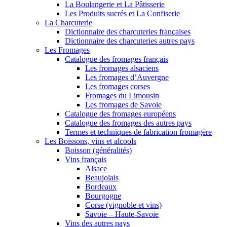
La Boulangerie et La Pâtisserie
Les Produits sucrés et La Confiserie
La Charcuterie
Dictionnaire des charcuteries françaises
Dictionnaire des charcuteries autres pays
Les Fromages
Catalogue des fromages français
Les fromages alsaciens
Les fromages d’Auvergne
Les fromages corses
Fromages du Limousin
Les fromages de Savoie
Catalogue des fromages européens
Catalogue des fromages des autres pays
Termes et techniques de fabrication fromagère
Les Boissons, vins et alcools
Boisson (généralités)
Vins français
Alsace
Beaujolais
Bordeaux
Bourgogne
Corse (vignoble et vins)
Savoie – Haute-Savoie
Vins des autres pays