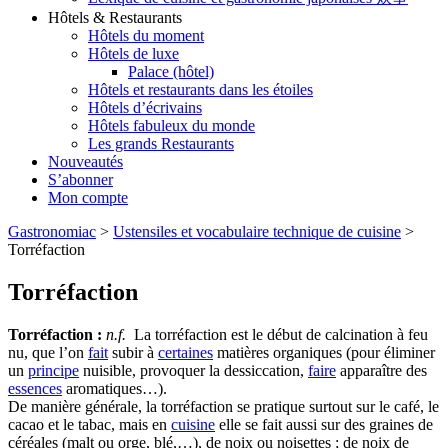
Hôtels & Restaurants
Hôtels du moment
Hôtels de luxe
Palace (hôtel)
Hôtels et restaurants dans les étoiles
Hôtels d’écrivains
Hôtels fabuleux du monde
Les grands Restaurants
Nouveautés
S’abonner
Mon compte
Gastronomiac
>
Ustensiles et vocabulaire technique de cuisine
>
Torréfaction
Torréfaction
Torréfaction :
n.f.
La torréfaction est le début de calcination à feu
nu, que l’on
fait
subir à
certaines
matières organiques (pour éliminer
un
principe
nuisible, provoquer la dessiccation,
faire
apparaître des
essences
aromatiques…).
De manière générale, la torréfaction se pratique surtout sur le café, le
cacao et le tabac, mais en
cuisine
elle se fait aussi sur des graines de
céréales (malt ou orge, blé,…), de noix ou noisettes ; de noix de