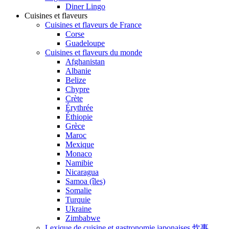
Diner Lingo
Cuisines et flaveurs
Cuisines et flaveurs de France
Corse
Guadeloupe
Cuisines et flaveurs du monde
Afghanistan
Albanie
Belize
Chypre
Crète
Érythrée
Éthiopie
Grèce
Maroc
Mexique
Monaco
Namibie
Nicaragua
Samoa (îles)
Somalie
Turquie
Ukraine
Zimbabwe
Lexique de cuisine et gastronomie japonaises 炊事