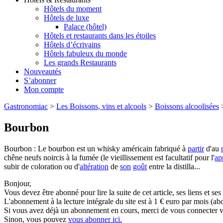
Hôtels du moment
Hôtels de luxe
Palace (hôtel)
Hôtels et restaurants dans les étoiles
Hôtels d’écrivains
Hôtels fabuleux du monde
Les grands Restaurants
Nouveautés
S’abonner
Mon compte
Gastronomiac
>
Les Boissons, vins et alcools
>
Boissons alcoolisées
Bourbon
Bourbon : Le bourbon est un whisky américain fabriqué à
partir
d'au
chêne neufs noircis à la fumée (le vieillissement est facultatif pour l'
ap
subir de coloration ou d'
altération
de
son
goût
entre la distilla...
Bonjour,
Vous devez être abonné pour lire la suite de cet article, ses liens et se
L'abonnement à la lecture intégrale du site est à 1 € euro par mois 
Si vous avez déjà un abonnement en cours, merci de vous connecter vi
Sinon, vous pouvez
vous abonner ici.