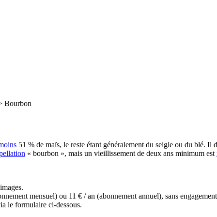
>
Bourbon
moins
51 % de maïs, le reste étant généralement du seigle ou du blé. Il doit
pellation
« bourbon », mais un vieillissement de deux ans minimum est
s images.
(abonnement mensuel) ou 11 € / an (abonnement annuel), sans engagemen
a le formulaire ci-dessous.