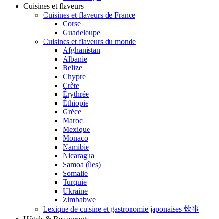
Cuisines et flaveurs
Cuisines et flaveurs de France
Corse
Guadeloupe
Cuisines et flaveurs du monde
Afghanistan
Albanie
Belize
Chypre
Crète
Érythrée
Éthiopie
Grèce
Maroc
Mexique
Monaco
Namibie
Nicaragua
Samoa (îles)
Somalie
Turquie
Ukraine
Zimbabwe
Lexique de cuisine et gastronomie japonaises 炊事
Hôtels & Restaurants