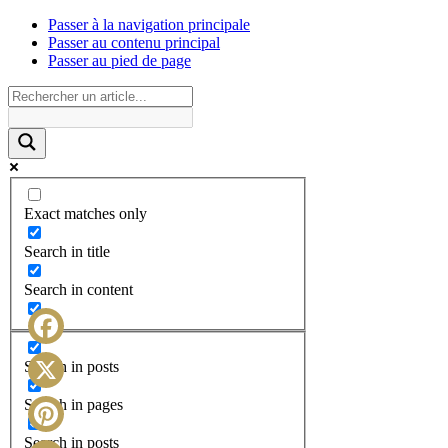
Passer à la navigation principale
Passer au contenu principal
Passer au pied de page
Exact matches only
Search in title
Search in content
Facebook
Search in posts
X
Search in pages
Search in posts
Pinterest