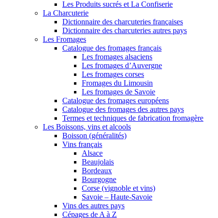
Les Produits sucrés et La Confiserie
La Charcuterie
Dictionnaire des charcuteries françaises
Dictionnaire des charcuteries autres pays
Les Fromages
Catalogue des fromages français
Les fromages alsaciens
Les fromages d’Auvergne
Les fromages corses
Fromages du Limousin
Les fromages de Savoie
Catalogue des fromages européens
Catalogue des fromages des autres pays
Termes et techniques de fabrication fromagère
Les Boissons, vins et alcools
Boisson (généralités)
Vins français
Alsace
Beaujolais
Bordeaux
Bourgogne
Corse (vignoble et vins)
Savoie – Haute-Savoie
Vins des autres pays
Cépages de A à Z