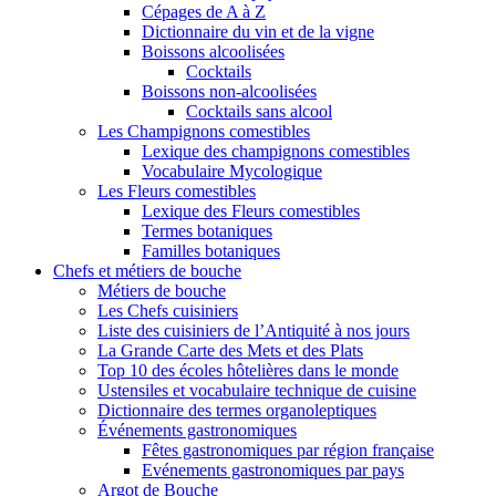
Cépages de A à Z
Dictionnaire du vin et de la vigne
Boissons alcoolisées
Cocktails
Boissons non-alcoolisées
Cocktails sans alcool
Les Champignons comestibles
Lexique des champignons comestibles
Vocabulaire Mycologique
Les Fleurs comestibles
Lexique des Fleurs comestibles
Termes botaniques
Familles botaniques
Chefs et métiers de bouche
Métiers de bouche
Les Chefs cuisiniers
Liste des cuisiniers de l’Antiquité à nos jours
La Grande Carte des Mets et des Plats
Top 10 des écoles hôtelières dans le monde
Ustensiles et vocabulaire technique de cuisine
Dictionnaire des termes organoleptiques
Événements gastronomiques
Fêtes gastronomiques par région française
Evénements gastronomiques par pays
Argot de Bouche