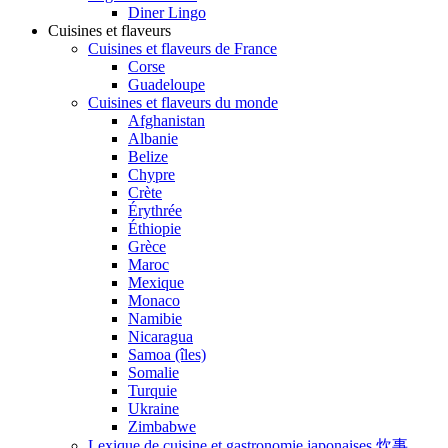
Diner Lingo
Cuisines et flaveurs
Cuisines et flaveurs de France
Corse
Guadeloupe
Cuisines et flaveurs du monde
Afghanistan
Albanie
Belize
Chypre
Crète
Érythrée
Éthiopie
Grèce
Maroc
Mexique
Monaco
Namibie
Nicaragua
Samoa (îles)
Somalie
Turquie
Ukraine
Zimbabwe
Lexique de cuisine et gastronomie japonaises 炊事