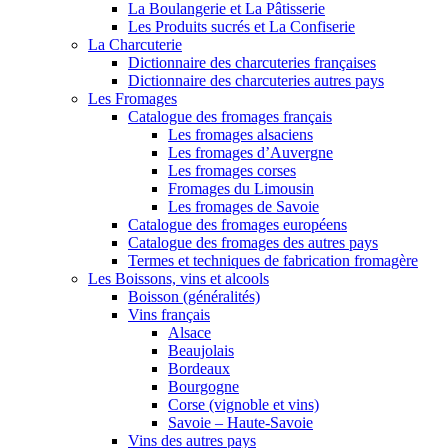
La Boulangerie et La Pâtisserie
Les Produits sucrés et La Confiserie
La Charcuterie
Dictionnaire des charcuteries françaises
Dictionnaire des charcuteries autres pays
Les Fromages
Catalogue des fromages français
Les fromages alsaciens
Les fromages d’Auvergne
Les fromages corses
Fromages du Limousin
Les fromages de Savoie
Catalogue des fromages européens
Catalogue des fromages des autres pays
Termes et techniques de fabrication fromagère
Les Boissons, vins et alcools
Boisson (généralités)
Vins français
Alsace
Beaujolais
Bordeaux
Bourgogne
Corse (vignoble et vins)
Savoie – Haute-Savoie
Vins des autres pays