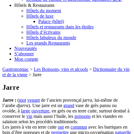
Hôtels & Restaurants
Hôtels du moment
Hôtels de luxe
Palace (hôtel)
Hôtels et restaurants dans les étoiles
Hôtels d’écrivains
Hôtels fabuleux du monde
Les grands Restaurants
Nouveautés
S’abonner
Mon compte
Gastronomiac
>
Les Boissons, vins et alcools
>
Dictionnaire du vin
et de la vigne
>
Jarre
Jarre
Jarre :
(
mot
venant
de l’ancien provençal
jarra,
lui-même de
l’arabe
djarra
). Une jarre est un
grand
vase de grès pansu ou
ovoïde, à
large
ouverture
, en grès ou en terre cuite, surtout destiné à
conserver le
vin
mais aussi l’huile, les
poissons
et les viandes en
salaison selon les procédés traditionnels.
Les jarres à vin en terre cuite
ont
en
commun
avec les barriques en
bois d’être poreuses et de
permettre
une micro-oxygénation
naturelle