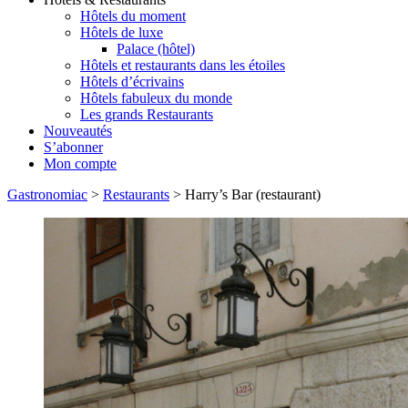
Hôtels du moment
Hôtels de luxe
Palace (hôtel)
Hôtels et restaurants dans les étoiles
Hôtels d’écrivains
Hôtels fabuleux du monde
Les grands Restaurants
Nouveautés
S’abonner
Mon compte
Gastronomiac
>
Restaurants
>
Harry’s Bar (restaurant)