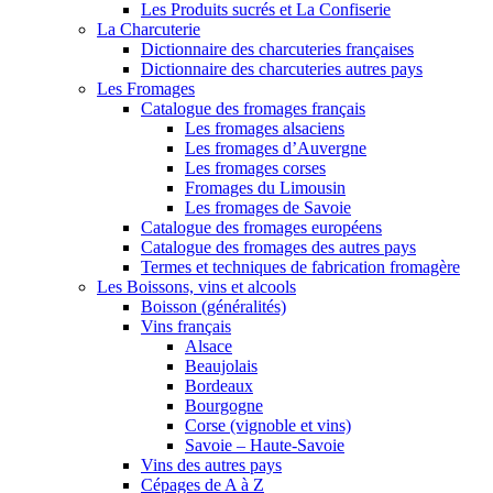
Les Produits sucrés et La Confiserie
La Charcuterie
Dictionnaire des charcuteries françaises
Dictionnaire des charcuteries autres pays
Les Fromages
Catalogue des fromages français
Les fromages alsaciens
Les fromages d’Auvergne
Les fromages corses
Fromages du Limousin
Les fromages de Savoie
Catalogue des fromages européens
Catalogue des fromages des autres pays
Termes et techniques de fabrication fromagère
Les Boissons, vins et alcools
Boisson (généralités)
Vins français
Alsace
Beaujolais
Bordeaux
Bourgogne
Corse (vignoble et vins)
Savoie – Haute-Savoie
Vins des autres pays
Cépages de A à Z