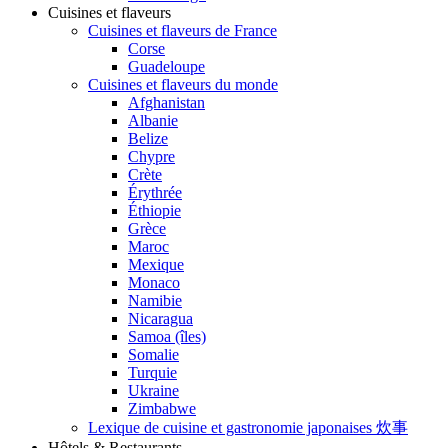
Cuisines et flaveurs
Cuisines et flaveurs de France
Corse
Guadeloupe
Cuisines et flaveurs du monde
Afghanistan
Albanie
Belize
Chypre
Crète
Érythrée
Éthiopie
Grèce
Maroc
Mexique
Monaco
Namibie
Nicaragua
Samoa (îles)
Somalie
Turquie
Ukraine
Zimbabwe
Lexique de cuisine et gastronomie japonaises 炊事
Hôtels & Restaurants