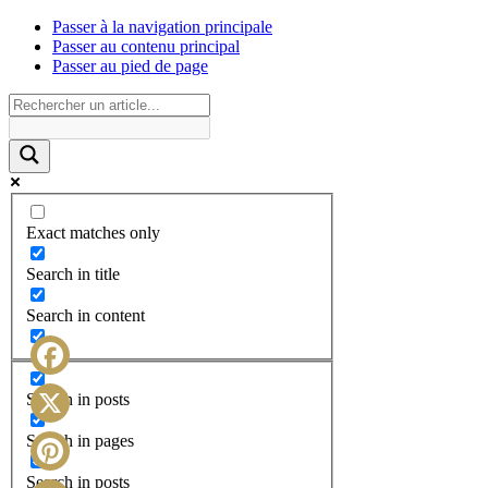
Passer à la navigation principale
Passer au contenu principal
Passer au pied de page
Exact matches only
Search in title
Search in content
Facebook
Search in posts
X
Search in pages
Search in posts
Pinterest