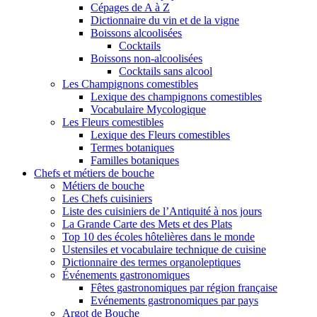
Cépages de A à Z
Dictionnaire du vin et de la vigne
Boissons alcoolisées
Cocktails
Boissons non-alcoolisées
Cocktails sans alcool
Les Champignons comestibles
Lexique des champignons comestibles
Vocabulaire Mycologique
Les Fleurs comestibles
Lexique des Fleurs comestibles
Termes botaniques
Familles botaniques
Chefs et métiers de bouche
Métiers de bouche
Les Chefs cuisiniers
Liste des cuisiniers de l’Antiquité à nos jours
La Grande Carte des Mets et des Plats
Top 10 des écoles hôtelières dans le monde
Ustensiles et vocabulaire technique de cuisine
Dictionnaire des termes organoleptiques
Événements gastronomiques
Fêtes gastronomiques par région française
Evénements gastronomiques par pays
Argot de Bouche