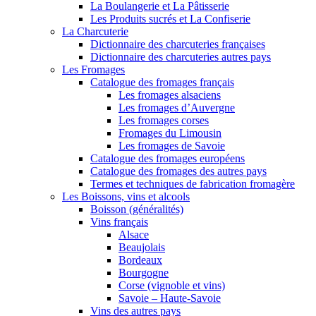
La Boulangerie et La Pâtisserie
Les Produits sucrés et La Confiserie
La Charcuterie
Dictionnaire des charcuteries françaises
Dictionnaire des charcuteries autres pays
Les Fromages
Catalogue des fromages français
Les fromages alsaciens
Les fromages d’Auvergne
Les fromages corses
Fromages du Limousin
Les fromages de Savoie
Catalogue des fromages européens
Catalogue des fromages des autres pays
Termes et techniques de fabrication fromagère
Les Boissons, vins et alcools
Boisson (généralités)
Vins français
Alsace
Beaujolais
Bordeaux
Bourgogne
Corse (vignoble et vins)
Savoie – Haute-Savoie
Vins des autres pays