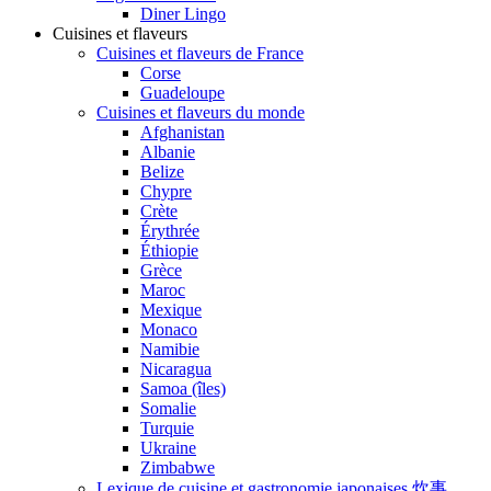
Diner Lingo
Cuisines et flaveurs
Cuisines et flaveurs de France
Corse
Guadeloupe
Cuisines et flaveurs du monde
Afghanistan
Albanie
Belize
Chypre
Crète
Érythrée
Éthiopie
Grèce
Maroc
Mexique
Monaco
Namibie
Nicaragua
Samoa (îles)
Somalie
Turquie
Ukraine
Zimbabwe
Lexique de cuisine et gastronomie japonaises 炊事