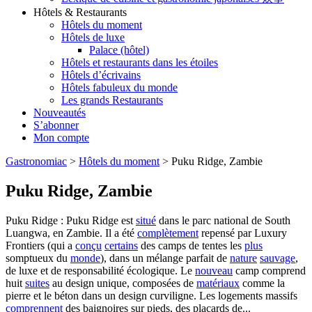
Hôtels & Restaurants
Hôtels du moment
Hôtels de luxe
Palace (hôtel)
Hôtels et restaurants dans les étoiles
Hôtels d’écrivains
Hôtels fabuleux du monde
Les grands Restaurants
Nouveautés
S’abonner
Mon compte
Gastronomiac
>
Hôtels du moment
>
Puku Ridge, Zambie
Puku Ridge, Zambie
Puku Ridge : Puku Ridge est
situé
dans le parc national de South
Luangwa, en Zambie. Il a été
complètement
repensé par Luxury
Frontiers (qui a
conçu
certains
des camps de tentes les
plus
somptueux du
monde
), dans un mélange parfait de
nature
sauvage
,
de luxe et de responsabilité écologique. Le
nouveau
camp comprend
huit
suites
au design unique, composées de
matériaux
comme la
pierre et le béton dans un design curviligne. Les logements massifs
comprennent
des baignoires sur pieds, des placards de...