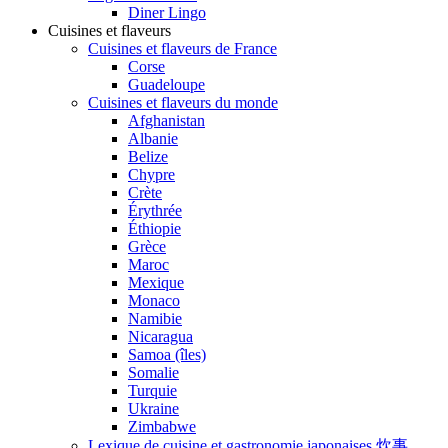
Diner Lingo
Cuisines et flaveurs
Cuisines et flaveurs de France
Corse
Guadeloupe
Cuisines et flaveurs du monde
Afghanistan
Albanie
Belize
Chypre
Crète
Érythrée
Éthiopie
Grèce
Maroc
Mexique
Monaco
Namibie
Nicaragua
Samoa (îles)
Somalie
Turquie
Ukraine
Zimbabwe
Lexique de cuisine et gastronomie japonaises 炊事