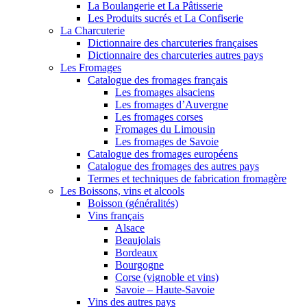
La Boulangerie et La Pâtisserie
Les Produits sucrés et La Confiserie
La Charcuterie
Dictionnaire des charcuteries françaises
Dictionnaire des charcuteries autres pays
Les Fromages
Catalogue des fromages français
Les fromages alsaciens
Les fromages d’Auvergne
Les fromages corses
Fromages du Limousin
Les fromages de Savoie
Catalogue des fromages européens
Catalogue des fromages des autres pays
Termes et techniques de fabrication fromagère
Les Boissons, vins et alcools
Boisson (généralités)
Vins français
Alsace
Beaujolais
Bordeaux
Bourgogne
Corse (vignoble et vins)
Savoie – Haute-Savoie
Vins des autres pays