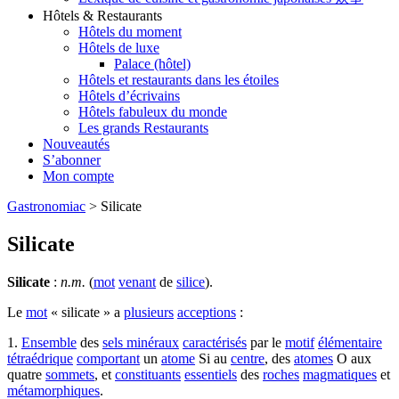
Hôtels & Restaurants
Hôtels du moment
Hôtels de luxe
Palace (hôtel)
Hôtels et restaurants dans les étoiles
Hôtels d’écrivains
Hôtels fabuleux du monde
Les grands Restaurants
Nouveautés
S’abonner
Mon compte
Gastronomiac
>
Silicate
Silicate
Silicate
:
n.m.
(
mot
venant
de
silice
).
Le
mot
« silicate » a
plusieurs
acceptions
:
1.
Ensemble
des
sels minéraux
caractérisés
par le
motif
élémentaire
tétraédrique
comportant
un
atome
Si au
centre
, des
atomes
O aux
quatre
sommets
, et
constituants
essentiels
des
roches
magmatiques
et
métamorphiques
.