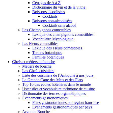
Cépages de A à Z
Dictionnaire du vin et de la vigne
Boissons alcoolisées
Cocktails
Boissons non-alcoolisées
Cocktails sans alcool
Les Champignons comestibles
Lexique des champignons comestibles
Vocabulaire Mycologique
Les Fleurs comestibles
Lexique des Fleurs comestibles
Termes botaniques
Familles botaniques
Chefs et métiers de bouche
Métiers de bouche
Les Chefs cuisiniers
Liste des cuisiniers de l’Antiquité à nos jours
La Grande Carte des Mets et des Plats
Top 10 des écoles hôtelières dans le monde
Ustensiles et vocabulaire technique de cuisine
Dictionnaire des termes organoleptiques
Événements gastronomiques
Fêtes gastronomiques par région française
Evénements gastronomiques par pays
Argot de Bouche