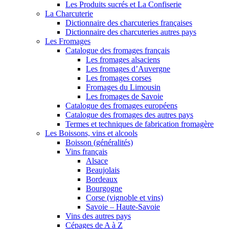
Les Produits sucrés et La Confiserie
La Charcuterie
Dictionnaire des charcuteries françaises
Dictionnaire des charcuteries autres pays
Les Fromages
Catalogue des fromages français
Les fromages alsaciens
Les fromages d’Auvergne
Les fromages corses
Fromages du Limousin
Les fromages de Savoie
Catalogue des fromages européens
Catalogue des fromages des autres pays
Termes et techniques de fabrication fromagère
Les Boissons, vins et alcools
Boisson (généralités)
Vins français
Alsace
Beaujolais
Bordeaux
Bourgogne
Corse (vignoble et vins)
Savoie – Haute-Savoie
Vins des autres pays
Cépages de A à Z