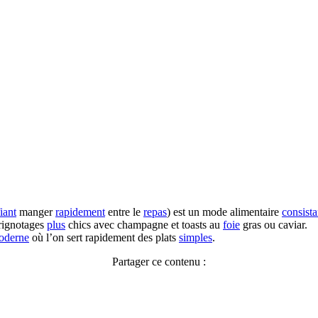
iant
manger
rapidement
entre le
repas
) est un mode alimentaire
consista
 grignotages
plus
chics avec champagne et toasts au
foie
gras ou caviar.
oderne
où l’on sert rapidement des plats
simples
.
Partager ce contenu :
Facebook