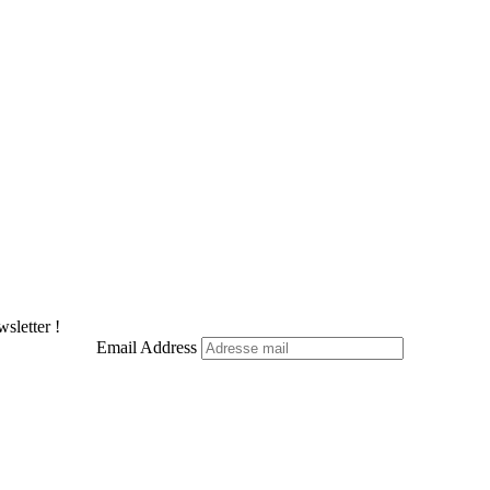
X
Pinterest
LinkedIn
WhatsApp
Telegram
sletter !
Email Address
Facebook