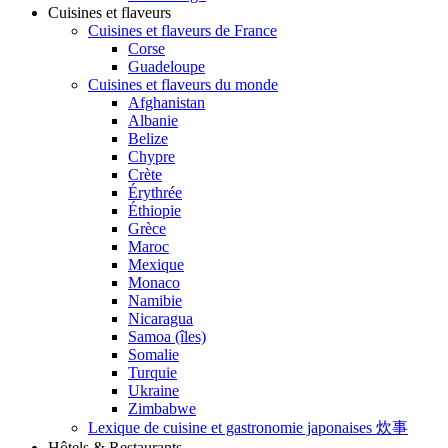
Cuisines et flaveurs
Cuisines et flaveurs de France
Corse
Guadeloupe
Cuisines et flaveurs du monde
Afghanistan
Albanie
Belize
Chypre
Crète
Érythrée
Éthiopie
Grèce
Maroc
Mexique
Monaco
Namibie
Nicaragua
Samoa (îles)
Somalie
Turquie
Ukraine
Zimbabwe
Lexique de cuisine et gastronomie japonaises 炊事
Hôtels & Restaurants