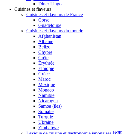
Diner Lingo
Cuisines et flaveurs
Cuisines et flaveurs de France
Corse
Guadeloupe
Cuisines et flaveurs du monde
Afghanistan
Albanie
Belize
Chypre
Crète
Érythrée
Éthiopie
Grèce
Maroc
Mexique
Monaco
Namibie
Nicaragua
Samoa (îles)
Somalie
Turquie
Ukraine
Zimbabwe
Lexique de cuisine et gastronomie japonaises 炊事