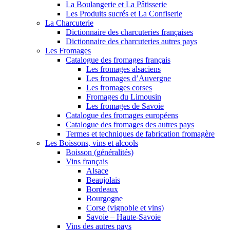
La Boulangerie et La Pâtisserie
Les Produits sucrés et La Confiserie
La Charcuterie
Dictionnaire des charcuteries françaises
Dictionnaire des charcuteries autres pays
Les Fromages
Catalogue des fromages français
Les fromages alsaciens
Les fromages d’Auvergne
Les fromages corses
Fromages du Limousin
Les fromages de Savoie
Catalogue des fromages européens
Catalogue des fromages des autres pays
Termes et techniques de fabrication fromagère
Les Boissons, vins et alcools
Boisson (généralités)
Vins français
Alsace
Beaujolais
Bordeaux
Bourgogne
Corse (vignoble et vins)
Savoie – Haute-Savoie
Vins des autres pays