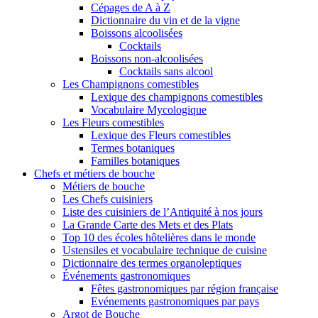
Cépages de A à Z
Dictionnaire du vin et de la vigne
Boissons alcoolisées
Cocktails
Boissons non-alcoolisées
Cocktails sans alcool
Les Champignons comestibles
Lexique des champignons comestibles
Vocabulaire Mycologique
Les Fleurs comestibles
Lexique des Fleurs comestibles
Termes botaniques
Familles botaniques
Chefs et métiers de bouche
Métiers de bouche
Les Chefs cuisiniers
Liste des cuisiniers de l’Antiquité à nos jours
La Grande Carte des Mets et des Plats
Top 10 des écoles hôtelières dans le monde
Ustensiles et vocabulaire technique de cuisine
Dictionnaire des termes organoleptiques
Événements gastronomiques
Fêtes gastronomiques par région française
Evénements gastronomiques par pays
Argot de Bouche