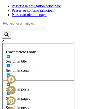
Passer à la navigation principale
Passer au contenu principal
Passer au pied de page
Exact matches only
Search in title
Search in content
Facebook
Search in posts
X
Search in pages
Search in posts
Pinterest