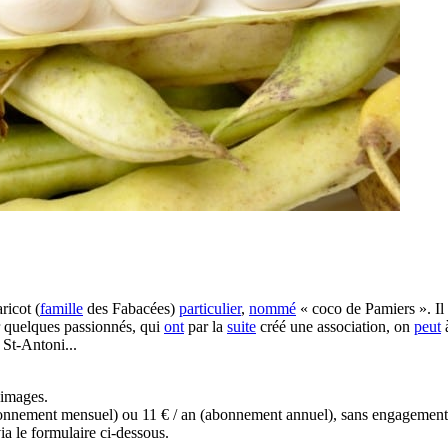
ricot (
famille
des Fabacées)
particulier
,
nommé
« coco de Pamiers ». Il
 quelques passionnés, qui
ont
par la
suite
créé une association, on
peut
 St-Antoni...
s images.
(abonnement mensuel) ou 11 € / an (abonnement annuel), sans engagemen
a le formulaire ci-dessous.