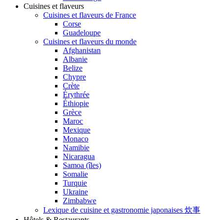
Cuisines et flaveurs
Cuisines et flaveurs de France
Corse
Guadeloupe
Cuisines et flaveurs du monde
Afghanistan
Albanie
Belize
Chypre
Crète
Érythrée
Éthiopie
Grèce
Maroc
Mexique
Monaco
Namibie
Nicaragua
Samoa (îles)
Somalie
Turquie
Ukraine
Zimbabwe
Lexique de cuisine et gastronomie japonaises 炊事
Hôtels & Restaurants