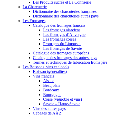
Les Produits sucrés et La Confiserie
La Charcuterie
Dictionnaire des charcuteries françaises
Dictionnaire des charcuteries autres pays
Les Fromages
Catalogue des fromages français
Les fromages alsaciens
Les fromages d’Auvergne
Les fromages corses
Fromages du Limousin
Les fromages de Savoie
Catalogue des fromages européens
Catalogue des fromages des autres pays
Termes et techniques de fabrication fromagère
Les Boissons, vins et alcools
Boisson (généralités)
Vins français
Alsace
Beaujolais
Bordeaux
Bourgogne
Corse (vignoble et vins)
Savoie – Haute-Savoie
Vins des autres pays
Cépages de A à Z