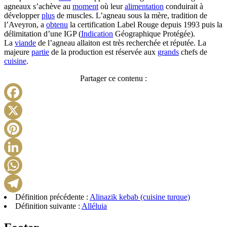
agneaux s’achève au
moment
où leur
alimentation
conduirait à
développer
plus
de muscles. L’agneau sous la mère, tradition de
l’Aveyron, a
obtenu
la certification Label Rouge depuis 1993 puis la
délimitation d’une IGP (
Indication
Géographique Protégée).
La
viande
de l’agneau allaiton est très recherchée et réputée. La
majeure
partie
de la production est réservée aux
grands
chefs de
cuisine
.
Partager ce contenu :
Facebook
X
Pinterest
LinkedIn
WhatsApp
Définition précédente :
Alinazik kebab (cuisine turque)
Telegram
Définition suivante :
Alléluia