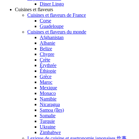
Diner Lingo
Cuisines et flaveurs
Cuisines et flaveurs de France
Corse
Guadeloupe
Cuisines et flaveurs du monde
Afghanistan
Albanie
Belize
Chypre
Crète
Érythrée
Éthiopie
Grèce
Maroc
Mexique
Monaco
Namibie
Nicaragua
Samoa (îles)
Somalie
Turquie
Ukraine
Zimbabwe
Lexique de cuisine et gastronomie japonaises 炊事