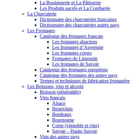
La Boulangerie et La Pâtisserie
Les Produits sucrés et La Confiserie
La Charcuterie
Dictionnaire des charcuteries françaises
Dictionnaire des charcuteries autres pays
Les Fromages
Catalogue des fromages français
Les fromages alsaciens
Les fromages d’Auvergne
Les fromages corses
Fromages du Limousin
Les fromages de Savoie
Catalogue des fromages européens
Catalogue des fromages des autres pays
Termes et techniques de fabrication fromagère
Les Boissons, vins et alcools
Boisson (généralités)
Vins français
Alsace
Beaujolais
Bordeaux
Bourgogne
Corse (vignoble et vins)
Savoie – Haute-Savoie
Vins des autres pays