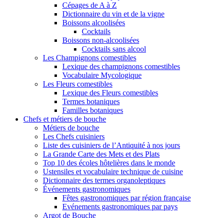
Cépages de A à Z
Dictionnaire du vin et de la vigne
Boissons alcoolisées
Cocktails
Boissons non-alcoolisées
Cocktails sans alcool
Les Champignons comestibles
Lexique des champignons comestibles
Vocabulaire Mycologique
Les Fleurs comestibles
Lexique des Fleurs comestibles
Termes botaniques
Familles botaniques
Chefs et métiers de bouche
Métiers de bouche
Les Chefs cuisiniers
Liste des cuisiniers de l’Antiquité à nos jours
La Grande Carte des Mets et des Plats
Top 10 des écoles hôtelières dans le monde
Ustensiles et vocabulaire technique de cuisine
Dictionnaire des termes organoleptiques
Événements gastronomiques
Fêtes gastronomiques par région française
Evénements gastronomiques par pays
Argot de Bouche