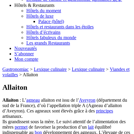
Hôtels & Restaurants
Hôtels du moment
Hôtels de luxe
Palace (hôtel)
Hôtels et restaurants dans les étoiles
Hôtels d’écrivains
Hôtels fabuleux du monde
Les grands Restaurants
Nouveautés
S’abonner
Mon compte
Gastronomiac
>
Lexique culinaire
>
Lexique culinaire
>
Viandes et
volailles
>
Allaiton
Allaiton
Allaiton
: L’
agneau
allaiton est issu de l’
Aveyron
(département du
sud de la France), d’où l’appellation triple A (Agneau d’allaiton
d’Aveyron). Ces agneaux sont élevés grâce à des
principes
artisanaux.
Ils grandissent sous la mère. Le suivi attentif de l’alimentation des
mères
permet
de favoriser la production d’un
lait
équilibré
indispensable au
bon
développement des agneaux. L’élevage de ces