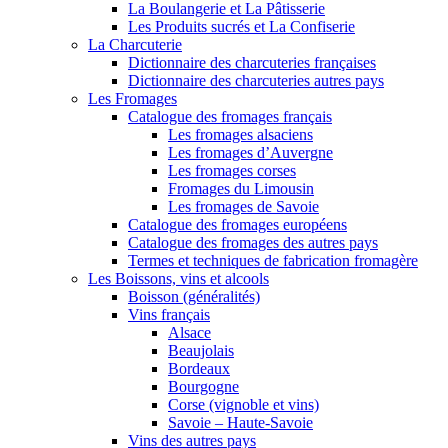
La Boulangerie et La Pâtisserie
Les Produits sucrés et La Confiserie
La Charcuterie
Dictionnaire des charcuteries françaises
Dictionnaire des charcuteries autres pays
Les Fromages
Catalogue des fromages français
Les fromages alsaciens
Les fromages d’Auvergne
Les fromages corses
Fromages du Limousin
Les fromages de Savoie
Catalogue des fromages européens
Catalogue des fromages des autres pays
Termes et techniques de fabrication fromagère
Les Boissons, vins et alcools
Boisson (généralités)
Vins français
Alsace
Beaujolais
Bordeaux
Bourgogne
Corse (vignoble et vins)
Savoie – Haute-Savoie
Vins des autres pays