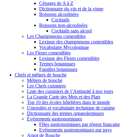
Cépages de A à Z
Dictionnaire du vin et de la vigne
Boissons alcoolisées
Cocktails
Boissons non-alcoolisées
Cocktails sans alcool
Les Champignons comestibles
Lexique des champignons comestibles
Vocabulaire Mycologique
Les Fleurs comestibles
Lexique des Fleurs comestibles
Termes botaniques
Familles botaniques
Chefs et métiers de bouche
Métiers de bouche
Les Chefs cuisiniers
Liste des cuisiniers de l’Antiquité à nos jours
La Grande Carte des Mets et des Plats
Top 10 des écoles hôtelières dans le monde
Ustensiles et vocabulaire technique de cuisine
Dictionnaire des termes organoleptiques
Événements gastronomiques
Fêtes gastronomiques par région française
Evénements gastronomiques par pays
Argot de Bouche