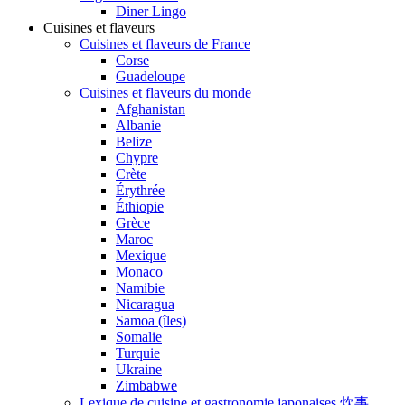
Diner Lingo
Cuisines et flaveurs
Cuisines et flaveurs de France
Corse
Guadeloupe
Cuisines et flaveurs du monde
Afghanistan
Albanie
Belize
Chypre
Crète
Érythrée
Éthiopie
Grèce
Maroc
Mexique
Monaco
Namibie
Nicaragua
Samoa (îles)
Somalie
Turquie
Ukraine
Zimbabwe
Lexique de cuisine et gastronomie japonaises 炊事