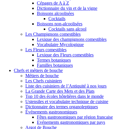
Cépages de A à Z
Dictionnaire du vin et de la vigne
Boissons alcoolisées
Cocktails
Boissons non-alcoolisées
Cocktails sans alcool
Les Champignons comestibles
Lexique des champignons comestibles
Vocabulaire Mycologique
Les Fleurs comestibles
Lexique des Fleurs comestibles
Termes botaniques
Familles botaniques
Chefs et métiers de bouche
Métiers de bouche
Les Chefs cuisiniers
Liste des cuisiniers de l’Antiquité à nos jours
La Grande Carte des Mets et des Plats
Top 10 des écoles hôtelières dans le monde
Ustensiles et vocabulaire technique de cuisine
Dictionnaire des termes organoleptiques
Événements gastronomiques
Fêtes gastronomiques par région française
Evénements gastronomiques par pays
Argot de Bouche