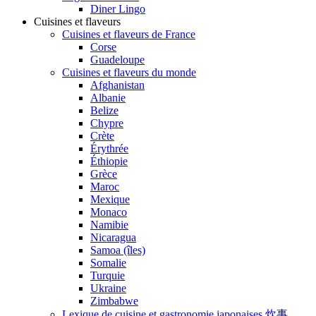
Diner Lingo
Cuisines et flaveurs
Cuisines et flaveurs de France
Corse
Guadeloupe
Cuisines et flaveurs du monde
Afghanistan
Albanie
Belize
Chypre
Crète
Érythrée
Éthiopie
Grèce
Maroc
Mexique
Monaco
Namibie
Nicaragua
Samoa (îles)
Somalie
Turquie
Ukraine
Zimbabwe
Lexique de cuisine et gastronomie japonaises 炊事