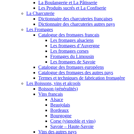
La Boulangerie et La Pâtisserie
Les Produits sucrés et La Confiserie
La Charcuterie
Dictionnaire des charcuteries françaises
Dictionnaire des charcuteries autres pays
Les Fromages
Catalogue des fromages français
Les fromages alsaciens
Les fromages d’Auvergne
Les fromages corses
Fromages du Limousin
Les fromages de Savoie
Catalogue des fromages européens
Catalogue des fromages des autres pays
Termes et techniques de fabrication fromagère
Les Boissons, vins et alcools
Boisson (généralités)
Vins français
Alsace
Beaujolais
Bordeaux
Bourgogne
Corse (vignoble et vins)
Savoie – Haute-Savoie
Vins des autres pays