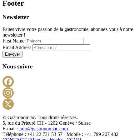
Footer
Newsletter
Faites vivre votre passion de la gastronomie, abonnez-vous à notre
newsletter !
First Name
Email Address
Envoyer
Nous suivre
Facebook
Instagram
X
© Gastronomiac. Tous droits réservés.
5, rue du Prieuré CH - 1202 Genève / Suisse
E-mail :
info@gastronomiac.com
Téléphone : +41 22 731 53 57 - Mobile : +41 799 207 482
CONTACT
|
Mentions légales
|
CGVU