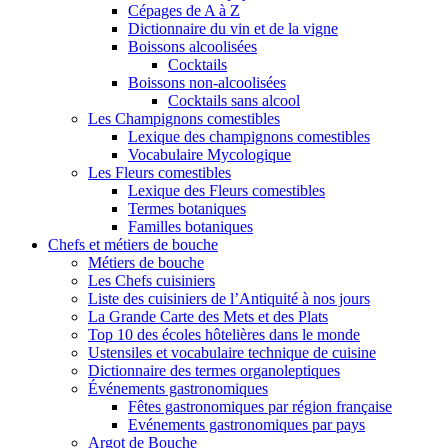
Cépages de A à Z
Dictionnaire du vin et de la vigne
Boissons alcoolisées
Cocktails
Boissons non-alcoolisées
Cocktails sans alcool
Les Champignons comestibles
Lexique des champignons comestibles
Vocabulaire Mycologique
Les Fleurs comestibles
Lexique des Fleurs comestibles
Termes botaniques
Familles botaniques
Chefs et métiers de bouche
Métiers de bouche
Les Chefs cuisiniers
Liste des cuisiniers de l’Antiquité à nos jours
La Grande Carte des Mets et des Plats
Top 10 des écoles hôtelières dans le monde
Ustensiles et vocabulaire technique de cuisine
Dictionnaire des termes organoleptiques
Événements gastronomiques
Fêtes gastronomiques par région française
Evénements gastronomiques par pays
Argot de Bouche