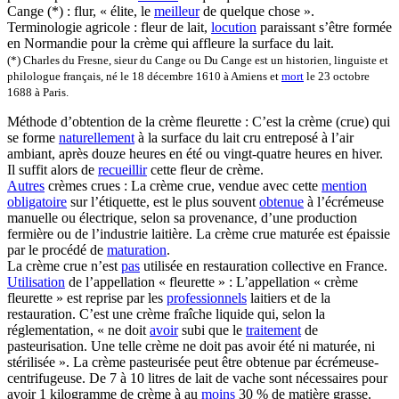
Cange (*) : flur, « élite, le
meilleur
de quelque chose ».
Terminologie agricole : fleur de lait,
locution
paraissant s’être formée
en Normandie pour la crème qui affleure la surface du lait.
(*) Charles du Fresne, sieur du Cange ou Du Cange est un historien, linguiste et
philologue français, né le 18 décembre 1610 à Amiens et
mort
le 23 octobre
1688 à Paris.
Méthode d’obtention de la crème fleurette : C’est la crème (crue) qui
se forme
naturellement
à la surface du lait cru entreposé à l’air
ambiant, après douze heures en été ou vingt-quatre heures en hiver.
Il suffit alors de
recueillir
cette fleur de crème.
Autres
crèmes crues : La crème crue, vendue avec cette
mention
obligatoire
sur l’étiquette, est le plus souvent
obtenue
à l’écrémeuse
manuelle ou électrique, selon sa provenance, d’une production
fermière ou de l’industrie laitière. La crème crue maturée est épaissie
par le procédé de
maturation
.
La crème crue n’est
pas
utilisée en restauration collective en France.
Utilisation
de l’appellation « fleurette » : L’appellation « crème
fleurette » est reprise par les
professionnels
laitiers et de la
restauration. C’est une crème fraîche liquide qui, selon la
réglementation, « ne doit
avoir
subi que le
traitement
de
pasteurisation. Une telle crème ne doit pas avoir été ni maturée, ni
stérilisée ». La crème pasteurisée peut être obtenue par écrémeuse-
centrifugeuse. De 7 à 10 litres de lait de vache sont nécessaires pour
avoir 1 kilogramme de crème à au
moins
30 % de matière grasse.