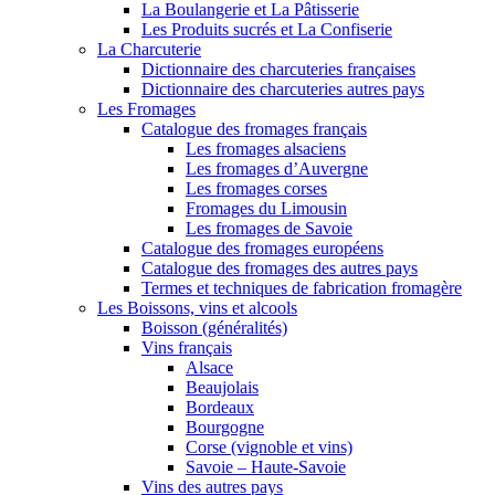
La Boulangerie et La Pâtisserie
Les Produits sucrés et La Confiserie
La Charcuterie
Dictionnaire des charcuteries françaises
Dictionnaire des charcuteries autres pays
Les Fromages
Catalogue des fromages français
Les fromages alsaciens
Les fromages d’Auvergne
Les fromages corses
Fromages du Limousin
Les fromages de Savoie
Catalogue des fromages européens
Catalogue des fromages des autres pays
Termes et techniques de fabrication fromagère
Les Boissons, vins et alcools
Boisson (généralités)
Vins français
Alsace
Beaujolais
Bordeaux
Bourgogne
Corse (vignoble et vins)
Savoie – Haute-Savoie
Vins des autres pays