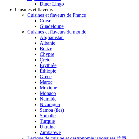
Diner Lingo
Cuisines et flaveurs
Cuisines et flaveurs de France
Corse
Guadeloupe
Cuisines et flaveurs du monde
Afghanistan
Albanie
Belize
Chypre
Crète
Érythrée
Éthiopie
Grèce
Maroc
Mexique
Monaco
Namibie
Nicaragua
Samoa (îles)
Somalie
Turquie
Ukraine
Zimbabwe
Lexique de cuisine et gastronomie japonaises 炊事