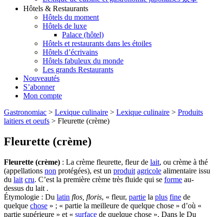
Hôtels & Restaurants
Hôtels du moment
Hôtels de luxe
Palace (hôtel)
Hôtels et restaurants dans les étoiles
Hôtels d’écrivains
Hôtels fabuleux du monde
Les grands Restaurants
Nouveautés
S’abonner
Mon compte
Gastronomiac
>
Lexique culinaire
>
Lexique culinaire
>
Produits
laitiers et oeufs
>
Fleurette (crème)
Fleurette (crème)
Fleurette (crème)
: La crème fleurette, fleur de
lait
, ou crème à thé
(appellations
non
protégées), est un
produit
agricole
alimentaire issu
du
lait
cru
. C’est la première crème très fluide qui se
forme
au-
dessus du lait .
Étymologie : Du
latin
flos, floris
, « fleur,
partie
la
plus
fine
de
quelque
chose
» ; « partie la meilleure de quelque chose » d’où «
partie supérieure » et «
surface
de quelque chose ». Dans le Du