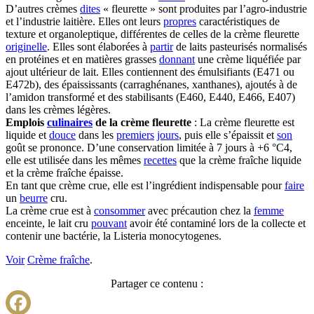
D’autres crèmes
dites
« fleurette » sont produites par l’agro-industrie
et l’industrie laitière. Elles ont leurs
propres
caractéristiques de
texture et organoleptique, différentes de celles de la crème fleurette
originelle
. Elles sont élaborées à
partir
de laits pasteurisés normalisés
en protéines et en matières grasses
donnant
une crème liquéfiée par
ajout ultérieur de lait. Elles contiennent des émulsifiants (E471 ou
E472b), des épaississants (carraghénanes, xanthanes), ajoutés à de
l’amidon transformé et des stabilisants (E460, E440, E466, E407)
dans les crèmes légères.
Emplois
culinaires
de la crème fleurette
: La crème fleurette est
liquide et
douce
dans les
premiers
jours
, puis elle s’épaissit et
son
goût se prononce. D’une conservation limitée à 7 jours à +6 °C4,
elle est utilisée dans les mêmes
recettes
que la crème fraîche liquide
et la crème fraîche épaisse.
En tant que crème crue, elle est l’ingrédient indispensable pour
faire
un
beurre
cru.
La crème crue est à
consommer
avec précaution chez la
femme
enceinte, le lait cru
pouvant
avoir été contaminé lors de la collecte et
contenir une bactérie, la Listeria monocytogenes.
Voir
Crème fraîche
.
Partager ce contenu :