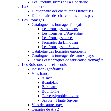
Les Produits sucrés et La Confiserie
La Charcuterie
Dictionnaire des charcuteries françaises
Dictionnaire des charcuteries autres pays
Les Fromages
Catalogue des fromages français
Les fromages alsaciens
Les fromages d’Auvergne
Les fromages corses
Fromages du Limousin
Les fromages de Savoie
Catalogue des fromages européens
Catalogue des fromages des autres pays
Termes et techniques de fabrication fromagère
Les Boissons, vins et alcools
Boisson (généralités)
Vins français
Alsace
Beaujolais
Bordeaux
Bourgogne
Corse (vignoble et vins)
Savoie – Haute-Savoie
Vins des autres pays
Cépages de A à Z