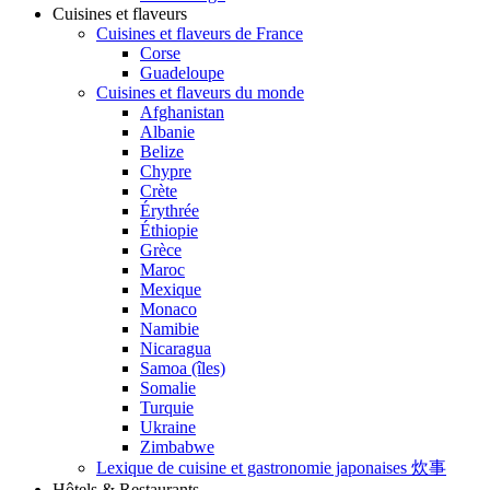
Cuisines et flaveurs
Cuisines et flaveurs de France
Corse
Guadeloupe
Cuisines et flaveurs du monde
Afghanistan
Albanie
Belize
Chypre
Crète
Érythrée
Éthiopie
Grèce
Maroc
Mexique
Monaco
Namibie
Nicaragua
Samoa (îles)
Somalie
Turquie
Ukraine
Zimbabwe
Lexique de cuisine et gastronomie japonaises 炊事
Hôtels & Restaurants