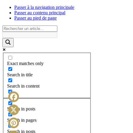
Passer à la navigation principale
Passer au contenu principal
Passer au pied de page
Exact matches only
Search in title
Search in content
Facebook
Search in posts
X
Search in pages
Search in posts
Pinterest