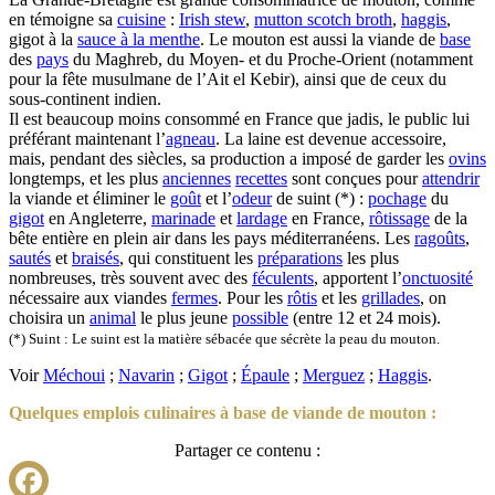
en témoigne sa
cuisine
:
Irish stew
,
mutton scotch broth
,
haggis
,
gigot à la
sauce à la menthe
. Le mouton est aussi la viande de
base
des
pays
du Maghreb, du Moyen- et du Proche-Orient (notamment
pour la fête musulmane de l’Ait el Kebir), ainsi que de ceux du
sous-continent indien.
Il est beaucoup moins consommé en France que jadis, le public lui
préférant maintenant l’
agneau
. La laine est devenue accessoire,
mais, pendant des siècles, sa production a imposé de garder les
ovins
longtemps, et les plus
anciennes
recettes
sont conçues pour
attendrir
la viande et éliminer le
goût
et l’
odeur
de suint (*) :
pochage
du
gigot
en Angleterre,
marinade
et
lardage
en France,
rôtissage
de la
bête entière en plein air dans les pays méditerranéens. Les
ragoûts
,
sautés
et
braisés
, qui constituent les
préparations
les plus
nombreuses, très souvent avec des
féculents
, apportent l’
onctuosité
nécessaire aux viandes
fermes
. Pour les
rôtis
et les
grillades
, on
choisira un
animal
le plus jeune
possible
(entre 12 et 24 mois).
(*) Suint : Le suint est la matière sébacée que sécrète la peau du mouton.
Voir
Méchoui
;
Navarin
;
Gigot
;
Épaule
;
Merguez
;
Haggis
.
Quelques emplois culinaires à base de viande de mouton :
Partager ce contenu :