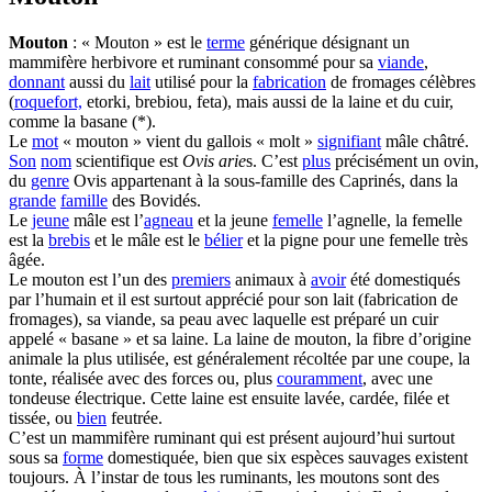
Mouton
: « Mouton » est le
terme
générique désignant un
mammifère herbivore et ruminant consommé pour sa
viande
,
donnant
aussi du
lait
utilisé pour la
fabrication
de fromages célèbres
(
roquefort,
etorki, brebiou, feta), mais aussi de la laine et du cuir,
comme la basane (*).
Le
mot
« mouton » vient du gallois « molt »
signifiant
mâle châtré.
Son
nom
scientifique est
Ovis arie
s. C’est
plus
précisément un ovin,
du
genre
Ovis appartenant à la sous-famille des Caprinés, dans la
grande
famille
des Bovidés.
Le
jeune
mâle est l’
agneau
et la jeune
femelle
l’agnelle, la femelle
est la
brebis
et le mâle est le
bélier
et la pigne pour une femelle très
âgée.
Le mouton est l’un des
premiers
animaux à
avoir
été domestiqués
par l’humain et il est surtout apprécié pour son lait (fabrication de
fromages), sa viande, sa peau avec laquelle est préparé un cuir
appelé « basane » et sa laine. La laine de mouton, la fibre d’origine
animale la plus utilisée, est généralement récoltée par une coupe, la
tonte, réalisée avec des forces ou, plus
couramment
, avec une
tondeuse électrique. Cette laine est ensuite lavée, cardée, filée et
tissée, ou
bien
feutrée.
C’est un mammifère ruminant qui est présent aujourd’hui surtout
sous sa
forme
domestiquée, bien que six espèces sauvages existent
toujours. À l’instar de tous les ruminants, les moutons sont des