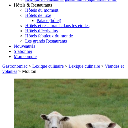
Hôtels & Restaurants
Hôtels du moment
Hôtels de luxe
Palace (hôtel)
Hôtels et restaurants dans les étoiles
Hôtels d’écrivains
Hôtels fabuleux du monde
Les grands Restaurants
Nouveautés
S’abonner
Mon compte
Gastronomiac
>
Lexique culinaire
>
Lexique culinaire
>
Viandes et
volailles
>
Mouton