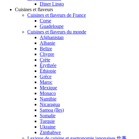
Diner Lingo
Cuisines et flaveurs
Cuisines et flaveurs de France
Corse
Guadeloupe
Cuisines et flaveurs du monde
Afghanistan
Albanie
Belize
Chypre
Crète
Érythrée
Éthiopie
Grèce
Maroc
Mexique
Monaco
Namibie
Nicaragua
Samoa (îles)
Somalie
Turquie
Ukraine
Zimbabwe
Lexique de cuisine et gastronomie japonaises 炊事