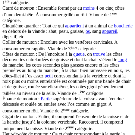
ère
1
catégorie.
Carré de mouton : Ensemble formé par au
moins
4 ou cinq côtes
ère
d’une demi-bête. À consommer grillé ou rôti. Viande de 1
catégorie.
Cinquième quartier : Tout ce qui
appartient
à un animal de
boucherie
en dehors de la viande : abat, peau, graisse,
os
, sang
appareil
,
digestif, etc.
Collier de mouton : Encolure avec les vertèbres cervicales. A
ème
consommer en ragoûts. Viande de 3
catégorie.
Côtes de mouton : De l’encolure à la
queue
, on
trouve
les côtes
découvertes entrelardées de graisse et dont la chair s’étend le
long
du manche, les cotes secondes plus grasses encore et les côtes
premières au long du manche , à la chair bien ramassée en noix, les
côtes-filet à l’os assez
petit
correspondants à la vertèbre et dont la
noix plus ou moins entrelardée est continuée par une bande de chair
et de graisse, roulée sur elle-même, les côtes gigot généralement
ère
taillées au niveau de la selle. Viande de 1
catégorie.
Épaule de mouton :
Partie
supérieure de la cuisse avant. Vendue
désossée et roulée ou entière avec l’os comme un gigot. A
ème
consommer en rôti. Viande de 2
catégorie.
Gigot de mouton : Entier, il comprend l’ensemble de la cuisse et de
la hanche jusqu’à la colonne vertébrale. Raccourci, il comprend
ème
uniquement la cuisse. Viande de 2
catégorie.
Haut-de-côte de mouton : Os et chair correspondant à la partie la