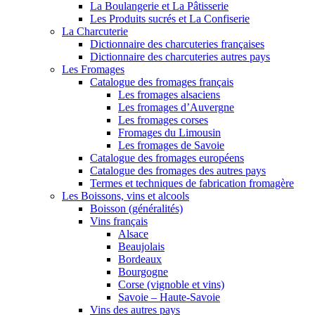
La Boulangerie et La Pâtisserie
Les Produits sucrés et La Confiserie
La Charcuterie
Dictionnaire des charcuteries françaises
Dictionnaire des charcuteries autres pays
Les Fromages
Catalogue des fromages français
Les fromages alsaciens
Les fromages d’Auvergne
Les fromages corses
Fromages du Limousin
Les fromages de Savoie
Catalogue des fromages européens
Catalogue des fromages des autres pays
Termes et techniques de fabrication fromagère
Les Boissons, vins et alcools
Boisson (généralités)
Vins français
Alsace
Beaujolais
Bordeaux
Bourgogne
Corse (vignoble et vins)
Savoie – Haute-Savoie
Vins des autres pays