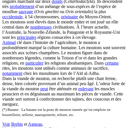
ongulés marchant sur deux
doigts
(
Cetartiodactyla
). Ils descendent
très
probablement
d’un mélange de sous-espèces de l’espèce de
mouflon
sauvage
(
Ovis gmelini
ou
Ovis orientalis
) la plus
occidentale
, à 54 chromosomes,
originaire
du Moyen-Orient.
Les moutons sont élevés dans le monde entier et ont joué un rôle
central dans de
nombreuses
civilisations. À l’heure actuelle,
l’Australie, la Nouvelle-Zélande, la Patagonie et le Royaume-Uni
sont les
principales
régions consacrées à cet élevage.
Animal
clé dans l’histoire de l’agriculture, le mouton a
profondément marqué la culture humaine. Les moutons sont souvent
associés aux scènes champêtres. Le mouton figure dans de
nombreuses légendes, comme la Toison d’or et dans les grandes
religions, en
particulier
les religions abrahamiques. Dans
certains
rites, les moutons sont utilisés comme animaux de sacrifice,
notamment
chez les musulmans lors de l’Aïd al-Adha.
Dans la viande de mouton, on recherche plutôt une chair ferme,
dense, bien colorée provenant d’un animal peu âgé. L’odeur forte de
la viande du mouton
peut
être atténuée en
enlevant
les muscles
peauciers et en dégraissant au maximum les pièces de viande. Cette
viande sert surtout à confectionner des tajines, des couscous et des
merguez.
(*) Basane : La basane est la peau de mouton tannée qu’on emploie en
bourrellerie, sellerie, maroquinerie, reliure, etc.
Voir
Brebis
et
Agneau
.