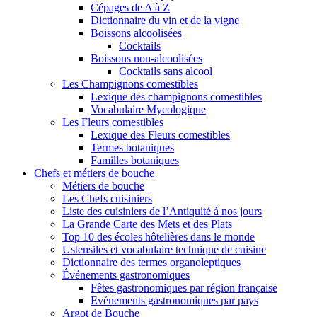
Cépages de A à Z
Dictionnaire du vin et de la vigne
Boissons alcoolisées
Cocktails
Boissons non-alcoolisées
Cocktails sans alcool
Les Champignons comestibles
Lexique des champignons comestibles
Vocabulaire Mycologique
Les Fleurs comestibles
Lexique des Fleurs comestibles
Termes botaniques
Familles botaniques
Chefs et métiers de bouche
Métiers de bouche
Les Chefs cuisiniers
Liste des cuisiniers de l’Antiquité à nos jours
La Grande Carte des Mets et des Plats
Top 10 des écoles hôtelières dans le monde
Ustensiles et vocabulaire technique de cuisine
Dictionnaire des termes organoleptiques
Événements gastronomiques
Fêtes gastronomiques par région française
Evénements gastronomiques par pays
Argot de Bouche