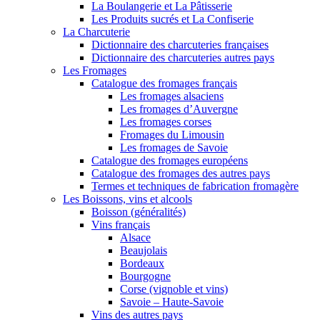
La Boulangerie et La Pâtisserie
Les Produits sucrés et La Confiserie
La Charcuterie
Dictionnaire des charcuteries françaises
Dictionnaire des charcuteries autres pays
Les Fromages
Catalogue des fromages français
Les fromages alsaciens
Les fromages d’Auvergne
Les fromages corses
Fromages du Limousin
Les fromages de Savoie
Catalogue des fromages européens
Catalogue des fromages des autres pays
Termes et techniques de fabrication fromagère
Les Boissons, vins et alcools
Boisson (généralités)
Vins français
Alsace
Beaujolais
Bordeaux
Bourgogne
Corse (vignoble et vins)
Savoie – Haute-Savoie
Vins des autres pays