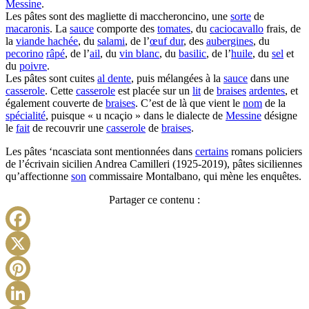
Messine
.
Les pâtes sont des magliette di maccheroncino, une
sorte
de
macaronis
. La
sauce
comporte des
tomates
, du
caciocavallo
frais, de
la
viande hachée
, du
salami
, de l’
œuf dur
, des
aubergines
, du
pecorino
râpé
, de l’
ail
, du
vin blanc
, du
basilic
, de l’
huile
, du
sel
et
du
poivre
.
Les pâtes sont cuites
al dente
, puis mélangées à la
sauce
dans une
casserole
. Cette
casserole
est placée sur un
lit
de
braises
ardentes
, et
également couverte de
braises
. C’est de là que vient le
nom
de la
spécialité
, puisque « u ncaçio » dans le dialecte de
Messine
désigne
le
fait
de recouvrir une
casserole
de
braises
.
Les pâtes ‘ncasciata sont mentionnées dans
certains
romans policiers
de l’écrivain sicilien Andrea Camilleri (1925-2019), pâtes siciliennes
qu’affectionne
son
commissaire Montalbano, qui mène les enquêtes.
Partager ce contenu :
Facebook
X
Pinterest