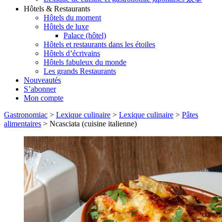
Hôtels & Restaurants
Hôtels du moment
Hôtels de luxe
Palace (hôtel)
Hôtels et restaurants dans les étoiles
Hôtels d’écrivains
Hôtels fabuleux du monde
Les grands Restaurants
Nouveautés
S’abonner
Mon compte
Gastronomiac
>
Lexique culinaire
>
Lexique culinaire
>
Pâtes
alimentaires
>
Ncasciata (cuisine italienne)