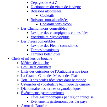
Cépages de A à Z
Dictionnaire du vin et de la vigne
Boissons alcoolisées
Cocktails
Boissons non-alcoolisées
Cocktails sans alcool
Les Champignons comestibles
Lexique des champignons comestibles
Vocabulaire Mycologique
Les Fleurs comestibles
Lexique des Fleurs comestibles
Termes botaniques
Familles botaniques
Chefs et métiers de bouche
Métiers de bouche
Les Chefs cuisiniers
Liste des cuisiniers de l’Antiquité à nos jours
La Grande Carte des Mets et des Plats
Top 10 des écoles hôtelières dans le monde
Ustensiles et vocabulaire technique de cuisine
Dictionnaire des termes organoleptiques
Événements gastronomiques
Fêtes gastronomiques par région française
Evénements gastronomiques par pays
Argot de Bouche