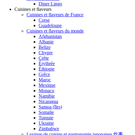
Diner Lingo
Cuisines et flaveurs
Cuisines et flaveurs de France
Corse
Guadeloupe
Cuisines et flaveurs du monde
Afghanistan
Albanie
Belize
Chypre
Crète
Érythrée
Éthiopie
Grèce
Maroc
Mexique
Monaco
Namibie
Nicaragua
Samoa (îles)
Somalie
Turquie
Ukraine
Zimbabwe
Lexique de cuisine et gastronomie japonaises 炊事