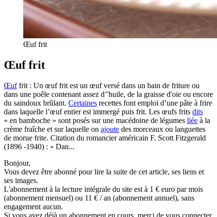
Œuf frit
Œuf frit
Œuf
frit : Un œuf frit est un œuf versé dans un bain de friture ou
dans une poêle contenant assez d’'huile, de la graisse d'oie ou encore
du saindoux brûlant.
Certaines
recettes font emploi d’une pâte à frire
dans laquelle l’œuf entier est immergé puis frit. Les œufs frits
dits
« en bamboche » sont posés sur une macédoine de légumes
liée
à la
crème fraîche et sur laquelle on
ajoute
des morceaux ou languettes
de morue frite. Citation du romancier américain F. Scott Fitzgerald
(1896 -1940) : « Dan...
Bonjour,
Vous devez être abonné pour lire la suite de cet article, ses liens et
ses images.
L'abonnement à la lecture intégrale du site est à 1 € euro par mois
(abonnement mensuel) ou 11 € / an (abonnement annuel), sans
engagement aucun.
Si vous avez déjà un abonnement en cours, merci de vous connecter