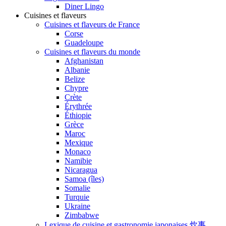
Diner Lingo
Cuisines et flaveurs
Cuisines et flaveurs de France
Corse
Guadeloupe
Cuisines et flaveurs du monde
Afghanistan
Albanie
Belize
Chypre
Crète
Érythrée
Éthiopie
Grèce
Maroc
Mexique
Monaco
Namibie
Nicaragua
Samoa (îles)
Somalie
Turquie
Ukraine
Zimbabwe
Lexique de cuisine et gastronomie japonaises 炊事