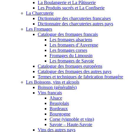
La Boulangerie et La Pâtisserie
Les Produits sucrés et La Confiserie
La Charcuterie
Dictionnaire des charcuteries françaises
Dictionnaire des charcuteries autres pays
Les Fromages
Catalogue des fromages français
Les fromages alsaciens
Les fromages d’Auvergne
Les fromages corses
Fromages du Limousin
Les fromages de Savoie
Catalogue des fromages européens
Catalogue des fromages des autres pays
Termes et techniques de fabrication fromagère
Les Boissons, vins et alcools
Boisson (généralités)
Vins français
Alsace
Beaujolais
Bordeaux
Bourgogne
Corse (vignoble et vins)
Savoie – Haute-Savoie
Vins des autres pays