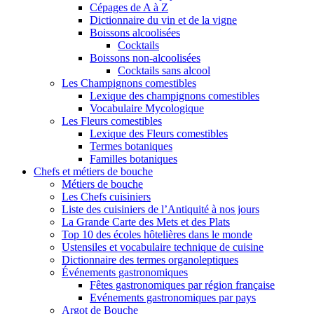
Cépages de A à Z
Dictionnaire du vin et de la vigne
Boissons alcoolisées
Cocktails
Boissons non-alcoolisées
Cocktails sans alcool
Les Champignons comestibles
Lexique des champignons comestibles
Vocabulaire Mycologique
Les Fleurs comestibles
Lexique des Fleurs comestibles
Termes botaniques
Familles botaniques
Chefs et métiers de bouche
Métiers de bouche
Les Chefs cuisiniers
Liste des cuisiniers de l’Antiquité à nos jours
La Grande Carte des Mets et des Plats
Top 10 des écoles hôtelières dans le monde
Ustensiles et vocabulaire technique de cuisine
Dictionnaire des termes organoleptiques
Événements gastronomiques
Fêtes gastronomiques par région française
Evénements gastronomiques par pays
Argot de Bouche