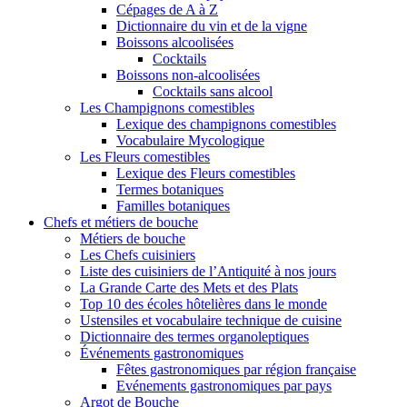
Cépages de A à Z
Dictionnaire du vin et de la vigne
Boissons alcoolisées
Cocktails
Boissons non-alcoolisées
Cocktails sans alcool
Les Champignons comestibles
Lexique des champignons comestibles
Vocabulaire Mycologique
Les Fleurs comestibles
Lexique des Fleurs comestibles
Termes botaniques
Familles botaniques
Chefs et métiers de bouche
Métiers de bouche
Les Chefs cuisiniers
Liste des cuisiniers de l’Antiquité à nos jours
La Grande Carte des Mets et des Plats
Top 10 des écoles hôtelières dans le monde
Ustensiles et vocabulaire technique de cuisine
Dictionnaire des termes organoleptiques
Événements gastronomiques
Fêtes gastronomiques par région française
Evénements gastronomiques par pays
Argot de Bouche