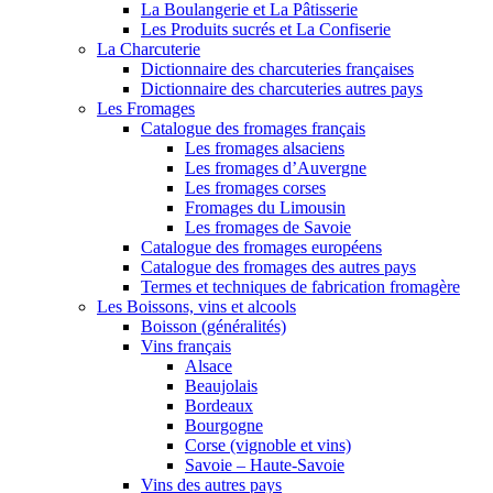
La Boulangerie et La Pâtisserie
Les Produits sucrés et La Confiserie
La Charcuterie
Dictionnaire des charcuteries françaises
Dictionnaire des charcuteries autres pays
Les Fromages
Catalogue des fromages français
Les fromages alsaciens
Les fromages d’Auvergne
Les fromages corses
Fromages du Limousin
Les fromages de Savoie
Catalogue des fromages européens
Catalogue des fromages des autres pays
Termes et techniques de fabrication fromagère
Les Boissons, vins et alcools
Boisson (généralités)
Vins français
Alsace
Beaujolais
Bordeaux
Bourgogne
Corse (vignoble et vins)
Savoie – Haute-Savoie
Vins des autres pays