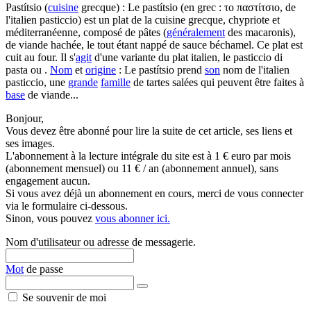
Pastítsio (
cuisine
grecque) : Le pastítsio (en grec : το παστίτσιο, de
l'italien pasticcio) est un plat de la cuisine grecque, chypriote et
méditerranéenne, composé de pâtes (
généralement
des macaronis),
de viande hachée, le tout étant nappé de sauce béchamel. Ce plat est
cuit au four. Il s'
agit
d'une variante du plat italien, le pasticcio di
pasta ou .
Nom
et
origine
: Le pastítsio prend
son
nom de l'italien
pasticcio, une
grande
famille
de tartes salées qui peuvent être faites à
base
de viande...
Bonjour,
Vous devez être abonné pour lire la suite de cet article, ses liens et
ses images.
L'abonnement à la lecture intégrale du site est à 1 € euro par mois
(abonnement mensuel) ou 11 € / an (abonnement annuel), sans
engagement aucun.
Si vous avez déjà un abonnement en cours, merci de vous connecter
via le formulaire ci-dessous.
Sinon, vous pouvez
vous abonner ici.
Nom d'utilisateur ou adresse de messagerie.
Mot
de passe
Se souvenir de moi