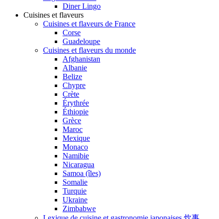
Diner Lingo
Cuisines et flaveurs
Cuisines et flaveurs de France
Corse
Guadeloupe
Cuisines et flaveurs du monde
Afghanistan
Albanie
Belize
Chypre
Crète
Érythrée
Éthiopie
Grèce
Maroc
Mexique
Monaco
Namibie
Nicaragua
Samoa (îles)
Somalie
Turquie
Ukraine
Zimbabwe
Lexique de cuisine et gastronomie japonaises 炊事