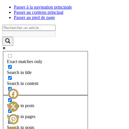
Passer à la navigation principale
Passer au contenu principal
Passer au pied de page
Exact matches only
Search in title
Search in content
Facebook
Search in posts
X
Search in pages
Search in posts
Pinterest