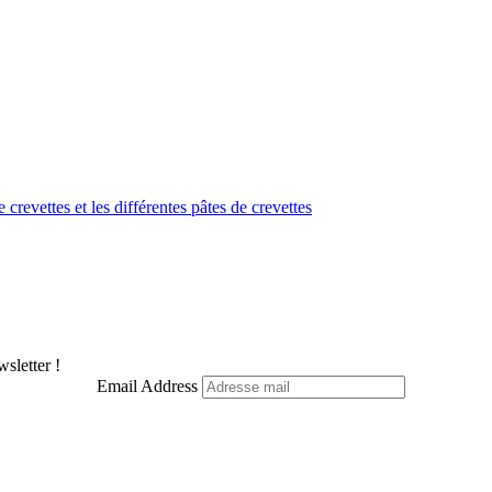
Facebook
X
Pinterest
LinkedIn
WhatsApp
 crevettes et les différentes pâtes de crevettes
Telegram
sletter !
Email Address