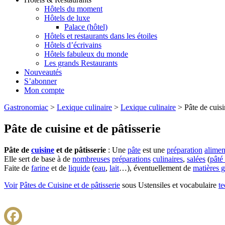
Hôtels du moment
Hôtels de luxe
Palace (hôtel)
Hôtels et restaurants dans les étoiles
Hôtels d’écrivains
Hôtels fabuleux du monde
Les grands Restaurants
Nouveautés
S’abonner
Mon compte
Gastronomiac
>
Lexique culinaire
>
Lexique culinaire
>
Pâte de cuisi
Pâte de cuisine et de pâtisserie
Pâte de
cuisine
et de pâtisserie
: Une
pâte
est une
préparation
alimen
Elle sert de base à de
nombreuses
préparations
culinaires
,
salées
(
pâté
Faite de
farine
et de
liquide
(
eau
,
lait
…), éventuellement de
matières g
Voir
Pâtes de Cuisine et de pâtisserie
sous Ustensiles et vocabulaire
t