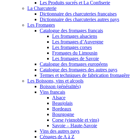
Les Produits sucrés et La Confiserie
La Charcuterie
Dictionnaire des charcuteries françaises
Dictionnaire des charcuteries autres pays
Les Fromages
Catalogue des fromages français
Les fromages alsaciens
Les fromages d’Auvergne
Les fromages corses
Fromages du Limousin
Les fromages de Savoie
Catalogue des fromages européens
Catalogue des fromages des autres pays
Termes et techniques de fabrication fromagère
Les Boissons, vins et alcools
Boisson (généralités)
Vins français
Alsace
Beaujolais
Bordeaux
Bourgogne
Corse (vignoble et vins)
Savoie – Haute-Savoie
Vins des autres pays
Cépages de A à Z