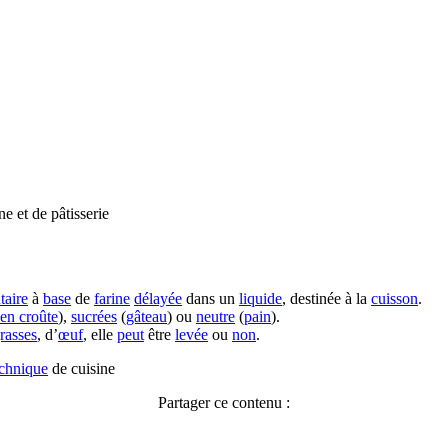
ne et de pâtisserie
taire
à
base
de
farine
délayée
dans un
liquide
, destinée à la
cuisson
.
 en croûte
),
sucrées
(
gâteau
) ou
neutre
(
pain
).
rasses
, d’
œuf
, elle
peut
être
levée
ou
non
.
echnique
de cuisine
Partager ce contenu :