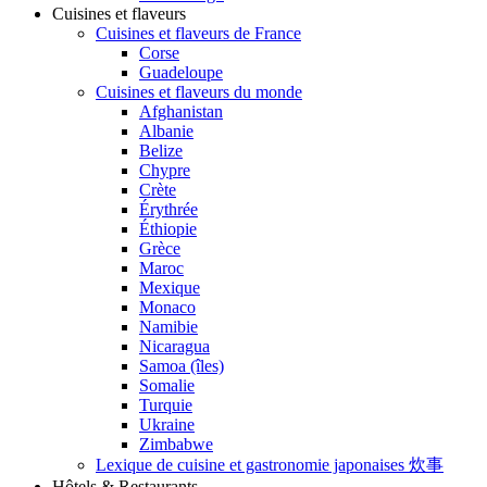
Cuisines et flaveurs
Cuisines et flaveurs de France
Corse
Guadeloupe
Cuisines et flaveurs du monde
Afghanistan
Albanie
Belize
Chypre
Crète
Érythrée
Éthiopie
Grèce
Maroc
Mexique
Monaco
Namibie
Nicaragua
Samoa (îles)
Somalie
Turquie
Ukraine
Zimbabwe
Lexique de cuisine et gastronomie japonaises 炊事
Hôtels & Restaurants