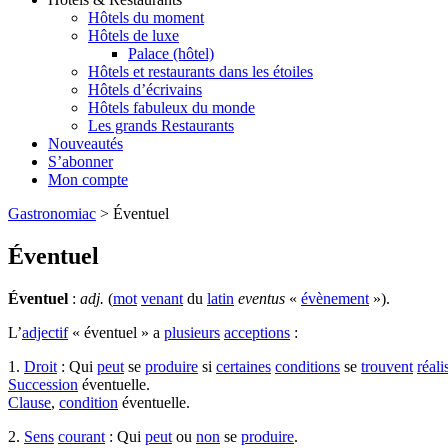
Hôtels du moment
Hôtels de luxe
Palace (hôtel)
Hôtels et restaurants dans les étoiles
Hôtels d’écrivains
Hôtels fabuleux du monde
Les grands Restaurants
Nouveautés
S’abonner
Mon compte
Gastronomiac
>
Éventuel
Éventuel
Éventuel
:
adj.
(
mot
venant
du
latin
eventus
«
évènement
»).
L’
adjectif
« éventuel » a
plusieurs
acceptions
:
1.
Droit
: Qui
peut
se
produire
si
certaines
conditions
se
trouvent
réali
Succession
éventuelle.
Clause
,
condition
éventuelle.
2.
Sens
courant
: Qui
peut
ou
non
se
produire
.