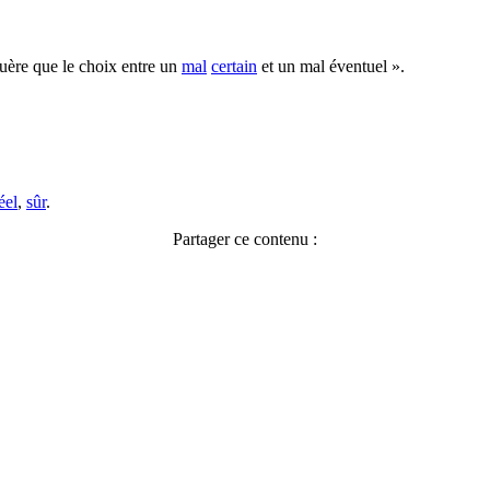
guère que le choix entre un
mal
certain
et un mal éventuel ».
éel
,
sûr
.
Partager ce contenu :
Facebook
X
Pinterest
LinkedIn
WhatsApp