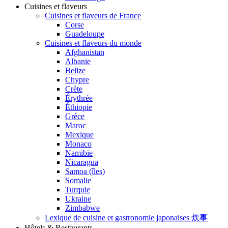
Cuisines et flaveurs
Cuisines et flaveurs de France
Corse
Guadeloupe
Cuisines et flaveurs du monde
Afghanistan
Albanie
Belize
Chypre
Crète
Érythrée
Éthiopie
Grèce
Maroc
Mexique
Monaco
Namibie
Nicaragua
Samoa (îles)
Somalie
Turquie
Ukraine
Zimbabwe
Lexique de cuisine et gastronomie japonaises 炊事
Hôtels & Restaurants