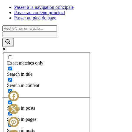
Passer à la navigation principale
Passer au contenu principal
Passer au pied de page
Exact matches only
Search in title
Search in content
Facebook
Search in posts
X
Search in pages
Search in posts
Pinterest