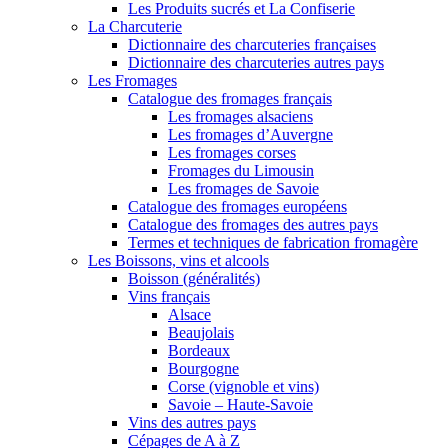
Les Produits sucrés et La Confiserie
La Charcuterie
Dictionnaire des charcuteries françaises
Dictionnaire des charcuteries autres pays
Les Fromages
Catalogue des fromages français
Les fromages alsaciens
Les fromages d’Auvergne
Les fromages corses
Fromages du Limousin
Les fromages de Savoie
Catalogue des fromages européens
Catalogue des fromages des autres pays
Termes et techniques de fabrication fromagère
Les Boissons, vins et alcools
Boisson (généralités)
Vins français
Alsace
Beaujolais
Bordeaux
Bourgogne
Corse (vignoble et vins)
Savoie – Haute-Savoie
Vins des autres pays
Cépages de A à Z