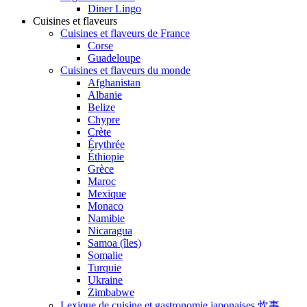
Diner Lingo
Cuisines et flaveurs
Cuisines et flaveurs de France
Corse
Guadeloupe
Cuisines et flaveurs du monde
Afghanistan
Albanie
Belize
Chypre
Crète
Érythrée
Éthiopie
Grèce
Maroc
Mexique
Monaco
Namibie
Nicaragua
Samoa (îles)
Somalie
Turquie
Ukraine
Zimbabwe
Lexique de cuisine et gastronomie japonaises 炊事