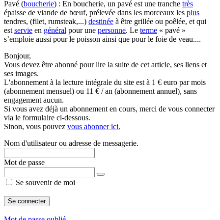
Pavé (
boucherie
) : En boucherie, un pavé est une tranche
très
épaisse de viande de bœuf, prélevée dans les morceaux les
plus
tendres, (filet, rumsteak,...)
destinée
à être grillée ou poêlée, et qui
est
servie
en
général
pour une
personne
. Le
terme
« pavé »
s’emploie aussi pour le poisson ainsi que pour le foie de veau....
Bonjour,
Vous devez être abonné pour lire la suite de cet article, ses liens et
ses images.
L'abonnement à la lecture intégrale du site est à 1 € euro par mois
(abonnement mensuel) ou 11 € / an (abonnement annuel), sans
engagement aucun.
Si vous avez déjà un abonnement en cours, merci de vous connecter
via le formulaire ci-dessous.
Sinon, vous pouvez
vous abonner ici.
Nom d'utilisateur ou adresse de messagerie.
Mot de passe
Se souvenir de moi
Mot de passe oublié