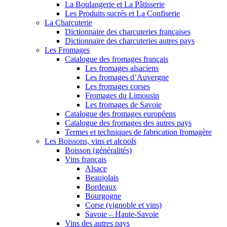
La Boulangerie et La Pâtisserie
Les Produits sucrés et La Confiserie
La Charcuterie
Dictionnaire des charcuteries françaises
Dictionnaire des charcuteries autres pays
Les Fromages
Catalogue des fromages français
Les fromages alsaciens
Les fromages d’Auvergne
Les fromages corses
Fromages du Limousin
Les fromages de Savoie
Catalogue des fromages européens
Catalogue des fromages des autres pays
Termes et techniques de fabrication fromagère
Les Boissons, vins et alcools
Boisson (généralités)
Vins français
Alsace
Beaujolais
Bordeaux
Bourgogne
Corse (vignoble et vins)
Savoie – Haute-Savoie
Vins des autres pays