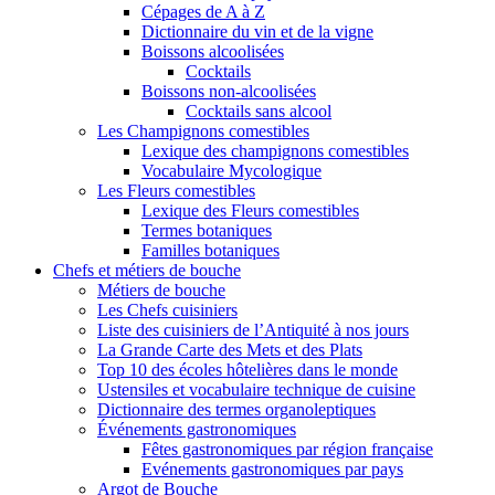
Cépages de A à Z
Dictionnaire du vin et de la vigne
Boissons alcoolisées
Cocktails
Boissons non-alcoolisées
Cocktails sans alcool
Les Champignons comestibles
Lexique des champignons comestibles
Vocabulaire Mycologique
Les Fleurs comestibles
Lexique des Fleurs comestibles
Termes botaniques
Familles botaniques
Chefs et métiers de bouche
Métiers de bouche
Les Chefs cuisiniers
Liste des cuisiniers de l’Antiquité à nos jours
La Grande Carte des Mets et des Plats
Top 10 des écoles hôtelières dans le monde
Ustensiles et vocabulaire technique de cuisine
Dictionnaire des termes organoleptiques
Événements gastronomiques
Fêtes gastronomiques par région française
Evénements gastronomiques par pays
Argot de Bouche