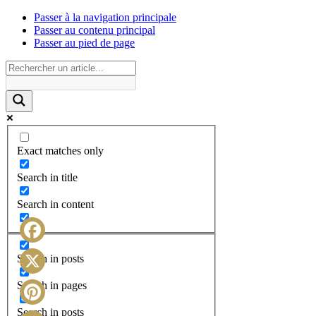
Passer à la navigation principale
Passer au contenu principal
Passer au pied de page
Exact matches only
Search in title
Search in content
Facebook
Search in posts
X
Search in pages
Search in posts
Pinterest