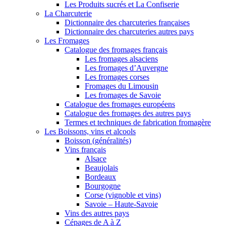
Les Produits sucrés et La Confiserie
La Charcuterie
Dictionnaire des charcuteries françaises
Dictionnaire des charcuteries autres pays
Les Fromages
Catalogue des fromages français
Les fromages alsaciens
Les fromages d’Auvergne
Les fromages corses
Fromages du Limousin
Les fromages de Savoie
Catalogue des fromages européens
Catalogue des fromages des autres pays
Termes et techniques de fabrication fromagère
Les Boissons, vins et alcools
Boisson (généralités)
Vins français
Alsace
Beaujolais
Bordeaux
Bourgogne
Corse (vignoble et vins)
Savoie – Haute-Savoie
Vins des autres pays
Cépages de A à Z