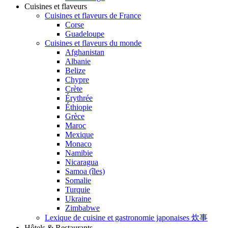
Cuisines et flaveurs
Cuisines et flaveurs de France
Corse
Guadeloupe
Cuisines et flaveurs du monde
Afghanistan
Albanie
Belize
Chypre
Crète
Érythrée
Éthiopie
Grèce
Maroc
Mexique
Monaco
Namibie
Nicaragua
Samoa (îles)
Somalie
Turquie
Ukraine
Zimbabwe
Lexique de cuisine et gastronomie japonaises 炊事
Hôtels & Restaurants