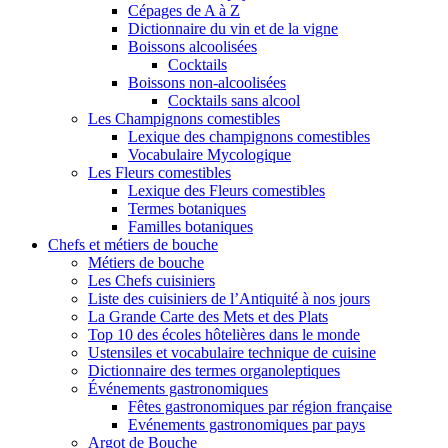
Cépages de A à Z
Dictionnaire du vin et de la vigne
Boissons alcoolisées
Cocktails
Boissons non-alcoolisées
Cocktails sans alcool
Les Champignons comestibles
Lexique des champignons comestibles
Vocabulaire Mycologique
Les Fleurs comestibles
Lexique des Fleurs comestibles
Termes botaniques
Familles botaniques
Chefs et métiers de bouche
Métiers de bouche
Les Chefs cuisiniers
Liste des cuisiniers de l’Antiquité à nos jours
La Grande Carte des Mets et des Plats
Top 10 des écoles hôtelières dans le monde
Ustensiles et vocabulaire technique de cuisine
Dictionnaire des termes organoleptiques
Événements gastronomiques
Fêtes gastronomiques par région française
Evénements gastronomiques par pays
Argot de Bouche