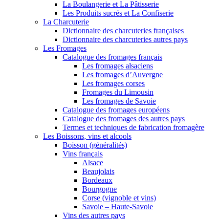
La Boulangerie et La Pâtisserie
Les Produits sucrés et La Confiserie
La Charcuterie
Dictionnaire des charcuteries françaises
Dictionnaire des charcuteries autres pays
Les Fromages
Catalogue des fromages français
Les fromages alsaciens
Les fromages d’Auvergne
Les fromages corses
Fromages du Limousin
Les fromages de Savoie
Catalogue des fromages européens
Catalogue des fromages des autres pays
Termes et techniques de fabrication fromagère
Les Boissons, vins et alcools
Boisson (généralités)
Vins français
Alsace
Beaujolais
Bordeaux
Bourgogne
Corse (vignoble et vins)
Savoie – Haute-Savoie
Vins des autres pays