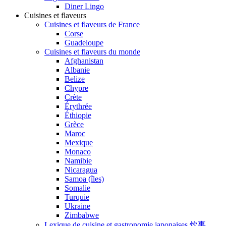
Diner Lingo
Cuisines et flaveurs
Cuisines et flaveurs de France
Corse
Guadeloupe
Cuisines et flaveurs du monde
Afghanistan
Albanie
Belize
Chypre
Crète
Érythrée
Éthiopie
Grèce
Maroc
Mexique
Monaco
Namibie
Nicaragua
Samoa (îles)
Somalie
Turquie
Ukraine
Zimbabwe
Lexique de cuisine et gastronomie japonaises 炊事