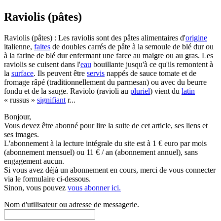
Raviolis (pâtes)
Raviolis (pâtes) : Les raviolis sont des pâtes alimentaires d'
origine
italienne,
faites
de doubles carrés de pâte à la semoule de blé dur ou
à la farine de blé dur enfermant une farce au maigre ou au gras. Les
raviolis se cuisent dans l'
eau
bouillante jusqu'à ce qu'ils remontent à
la
surface
. Ils peuvent être
servis
nappés de sauce tomate et de
fromage râpé (traditionnellement du parmesan) ou avec du beurre
fondu et de la sauge. Raviolo (ravioli au
pluriel
) vient du
latin
« russus »
signifiant
r...
Bonjour,
Vous devez être abonné pour lire la suite de cet article, ses liens et
ses images.
L'abonnement à la lecture intégrale du site est à 1 € euro par mois
(abonnement mensuel) ou 11 € / an (abonnement annuel), sans
engagement aucun.
Si vous avez déjà un abonnement en cours, merci de vous connecter
via le formulaire ci-dessous.
Sinon, vous pouvez
vous abonner ici.
Nom d'utilisateur ou adresse de messagerie.