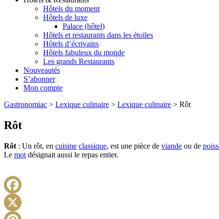
Hôtels du moment
Hôtels de luxe
Palace (hôtel)
Hôtels et restaurants dans les étoiles
Hôtels d’écrivains
Hôtels fabuleux du monde
Les grands Restaurants
Nouveautés
S’abonner
Mon compte
Gastronomiac
>
Lexique culinaire
>
Lexique culinaire
>
Rôt
Rôt
Rôt
: Un rôt, en
cuisine
classique
, est une pièce de
viande
ou de
pois
Le
mot
désignait aussi le repas entier.