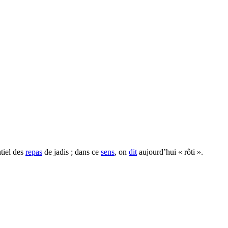
ntiel des
repas
de jadis ; dans ce
sens
, on
dit
aujourd’hui « rôti ».