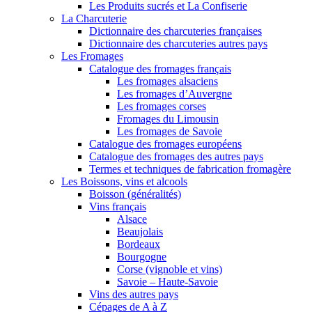
Les Produits sucrés et La Confiserie
La Charcuterie
Dictionnaire des charcuteries françaises
Dictionnaire des charcuteries autres pays
Les Fromages
Catalogue des fromages français
Les fromages alsaciens
Les fromages d’Auvergne
Les fromages corses
Fromages du Limousin
Les fromages de Savoie
Catalogue des fromages européens
Catalogue des fromages des autres pays
Termes et techniques de fabrication fromagère
Les Boissons, vins et alcools
Boisson (généralités)
Vins français
Alsace
Beaujolais
Bordeaux
Bourgogne
Corse (vignoble et vins)
Savoie – Haute-Savoie
Vins des autres pays
Cépages de A à Z