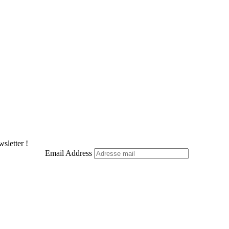
Pinterest
LinkedIn
WhatsApp
Telegram
sletter !
Email Address
Facebook