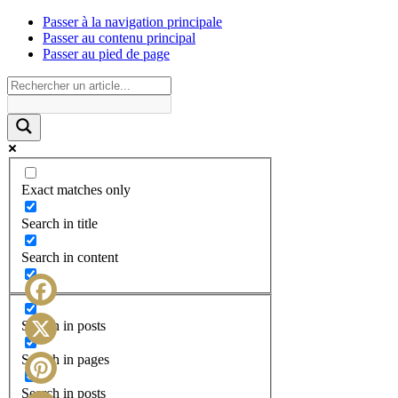
Passer à la navigation principale
Passer au contenu principal
Passer au pied de page
Exact matches only
Search in title
Search in content
Facebook
Search in posts
X
Search in pages
Search in posts
Pinterest