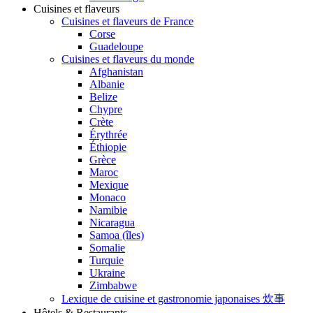
Cuisines et flaveurs
Cuisines et flaveurs de France
Corse
Guadeloupe
Cuisines et flaveurs du monde
Afghanistan
Albanie
Belize
Chypre
Crète
Érythrée
Éthiopie
Grèce
Maroc
Mexique
Monaco
Namibie
Nicaragua
Samoa (îles)
Somalie
Turquie
Ukraine
Zimbabwe
Lexique de cuisine et gastronomie japonaises 炊事
Hôtels & Restaurants