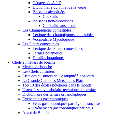
Cépages de A à Z
Dictionnaire du vin et de la vigne
Boissons alcoolisées
Cocktails
Boissons non-alcoolisées
Cocktails sans alcool
Les Champignons comestibles
Lexique des champignons comestibles
Vocabulaire Mycologique
Les Fleurs comestibles
Lexique des Fleurs comestibles
Termes botaniques
Familles botaniques
Chefs et métiers de bouche
Métiers de bouche
Les Chefs cuisiniers
Liste des cuisiniers de l’Antiquité à nos jours
La Grande Carte des Mets et des Plats
Top 10 des écoles hôtelières dans le monde
Ustensiles et vocabulaire technique de cuisine
Dictionnaire des termes organoleptiques
Événements gastronomiques
Fêtes gastronomiques par région française
Evénements gastronomiques par pays
Argot de Bouche