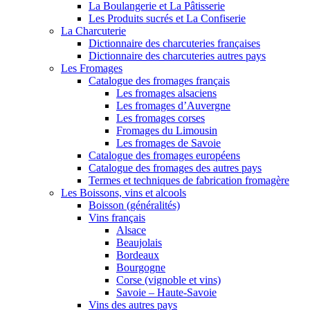
La Boulangerie et La Pâtisserie
Les Produits sucrés et La Confiserie
La Charcuterie
Dictionnaire des charcuteries françaises
Dictionnaire des charcuteries autres pays
Les Fromages
Catalogue des fromages français
Les fromages alsaciens
Les fromages d’Auvergne
Les fromages corses
Fromages du Limousin
Les fromages de Savoie
Catalogue des fromages européens
Catalogue des fromages des autres pays
Termes et techniques de fabrication fromagère
Les Boissons, vins et alcools
Boisson (généralités)
Vins français
Alsace
Beaujolais
Bordeaux
Bourgogne
Corse (vignoble et vins)
Savoie – Haute-Savoie
Vins des autres pays