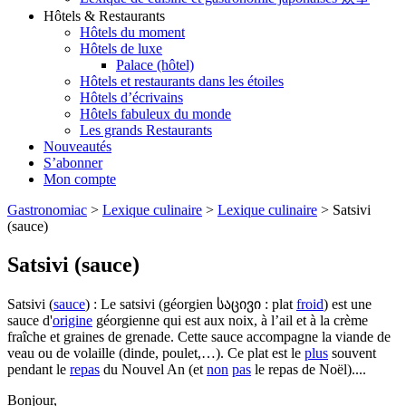
Hôtels & Restaurants
Hôtels du moment
Hôtels de luxe
Palace (hôtel)
Hôtels et restaurants dans les étoiles
Hôtels d’écrivains
Hôtels fabuleux du monde
Les grands Restaurants
Nouveautés
S’abonner
Mon compte
Gastronomiac
>
Lexique culinaire
>
Lexique culinaire
>
Satsivi
(sauce)
Satsivi (sauce)
Satsivi (
sauce
) : Le satsivi (géorgien საცივი : plat
froid
) est une
sauce d'
origine
géorgienne qui est aux noix, à l’ail et à la crème
fraîche et graines de grenade. Cette sauce accompagne la viande de
veau ou de volaille (dinde, poulet,…). Ce plat est le
plus
souvent
pendant le
repas
du Nouvel An (et
non
pas
le repas de Noël)....
Bonjour,