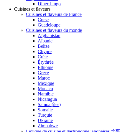
Diner Lingo
Cuisines et flaveurs
Cuisines et flaveurs de France
Corse
Guadeloupe
Cuisines et flaveurs du monde
Afghanistan
Albanie
Belize
Chypre
Crète
Érythrée
Éthiopie
Grèce
Maroc
Mexique
Monaco
Namibie
Nicaragua
Samoa (îles)
Somalie
Turquie
Ukraine
Zimbabwe
Lexique de cuisine et gastronomie japonaises 炊事