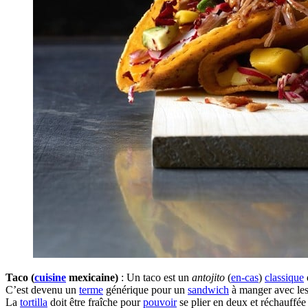
Taco (
cuisine
mexicaine)
: Un taco est un
antojito
(
en-cas
)
classique
C’est devenu un
terme
générique pour un
sandwich
à manger avec le
La
tortilla
doit être fraîche pour
pouvoir
se plier en deux et réchauffé