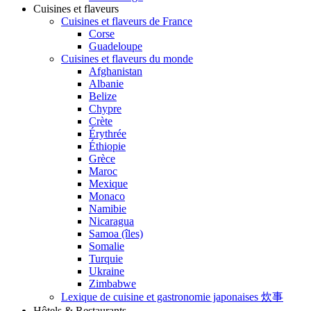
Cuisines et flaveurs
Cuisines et flaveurs de France
Corse
Guadeloupe
Cuisines et flaveurs du monde
Afghanistan
Albanie
Belize
Chypre
Crète
Érythrée
Éthiopie
Grèce
Maroc
Mexique
Monaco
Namibie
Nicaragua
Samoa (îles)
Somalie
Turquie
Ukraine
Zimbabwe
Lexique de cuisine et gastronomie japonaises 炊事
Hôtels & Restaurants