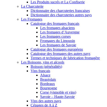
Les Produits sucrés et La Confiserie
La Charcuterie
Dictionnaire des charcuteries françaises
Dictionnaire des charcuteries autres pays
Les Fromages
Catalogue des fromages français
Les fromages alsaciens
Les fromages d’Auvergne
Les fromages corses
Fromages du Limousin
Les fromages de Savoie
Catalogue des fromages européens
Catalogue des fromages des autres pays
Termes et techniques de fabrication fromagère
Les Boissons, vins et alcools
Boisson (généralités)
Vins français
Alsace
Beaujolais
Bordeaux
Bourgogne
Corse (vignoble et vins)
Savoie – Haute-Savoie
Vins des autres pays
Cépages de A à Z