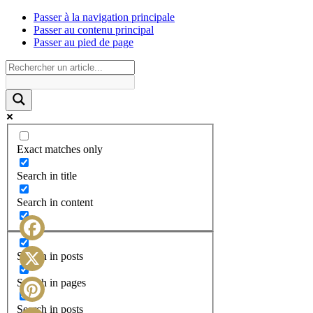
Passer à la navigation principale
Passer au contenu principal
Passer au pied de page
Exact matches only
Search in title
Search in content
Facebook
Search in posts
X
Search in pages
Search in posts
Pinterest