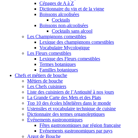
Cépages de A à Z
Dictionnaire du vin et de la vigne
Boissons alcoolisées
Cocktails
Boissons non-alcoolisées
Cocktails sans alcool
Les Champignons comestibles
Lexique des champignons comestibles
Vocabulaire Mycologique
Les Fleurs comestibles
Lexique des Fleurs comestibles
Termes botaniques
Familles botaniques
Chefs et métiers de bouche
Métiers de bouche
Les Chefs cuisiniers
Liste des cuisiniers de l’Antiquité à nos jours
La Grande Carte des Mets et des Plats
Top 10 des écoles hôtelières dans le monde
Ustensiles et vocabulaire technique de cuisine
Dictionnaire des termes organoleptiques
Événements gastronomiques
Fêtes gastronomiques par région française
Evénements gastronomiques par pays
Argot de Bouche