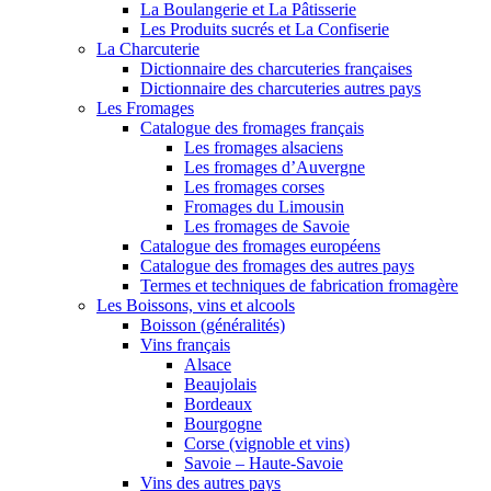
La Boulangerie et La Pâtisserie
Les Produits sucrés et La Confiserie
La Charcuterie
Dictionnaire des charcuteries françaises
Dictionnaire des charcuteries autres pays
Les Fromages
Catalogue des fromages français
Les fromages alsaciens
Les fromages d’Auvergne
Les fromages corses
Fromages du Limousin
Les fromages de Savoie
Catalogue des fromages européens
Catalogue des fromages des autres pays
Termes et techniques de fabrication fromagère
Les Boissons, vins et alcools
Boisson (généralités)
Vins français
Alsace
Beaujolais
Bordeaux
Bourgogne
Corse (vignoble et vins)
Savoie – Haute-Savoie
Vins des autres pays