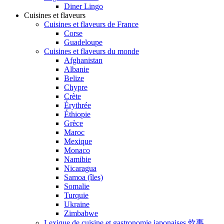
Diner Lingo
Cuisines et flaveurs
Cuisines et flaveurs de France
Corse
Guadeloupe
Cuisines et flaveurs du monde
Afghanistan
Albanie
Belize
Chypre
Crète
Érythrée
Éthiopie
Grèce
Maroc
Mexique
Monaco
Namibie
Nicaragua
Samoa (îles)
Somalie
Turquie
Ukraine
Zimbabwe
Lexique de cuisine et gastronomie japonaises 炊事