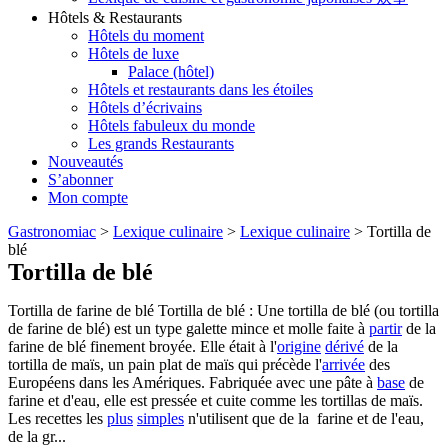
Hôtels & Restaurants
Hôtels du moment
Hôtels de luxe
Palace (hôtel)
Hôtels et restaurants dans les étoiles
Hôtels d’écrivains
Hôtels fabuleux du monde
Les grands Restaurants
Nouveautés
S’abonner
Mon compte
Gastronomiac
>
Lexique culinaire
>
Lexique culinaire
>
Tortilla de
blé
Tortilla de blé
Tortilla de farine de blé Tortilla de blé : Une tortilla de blé (ou tortilla
de farine de blé) est un type galette mince et molle faite à
partir
de la
farine de blé finement broyée. Elle était à l'
origine
dérivé
de la
tortilla de maïs, un pain plat de maïs qui précède l'
arrivée
des
Européens dans les Amériques. Fabriquée avec une pâte à
base
de
farine et d'eau, elle est pressée et cuite comme les tortillas de maïs.
Les recettes les
plus
simples
n'utilisent que de la farine et de l'eau,
de la gr...