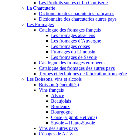
Les Produits sucrés et La Confiserie
La Charcuterie
Dictionnaire des charcuteries françaises
Dictionnaire des charcuteries autres pays
Les Fromages
Catalogue des fromages français
Les fromages alsaciens
Les fromages d’Auvergne
Les fromages corses
Fromages du Limousin
Les fromages de Savoie
Catalogue des fromages européens
Catalogue des fromages des autres pays
Termes et techniques de fabrication fromagère
Les Boissons, vins et alcools
Boisson (généralités)
Vins français
Alsace
Beaujolais
Bordeaux
Bourgogne
Corse (vignoble et vins)
Savoie – Haute-Savoie
Vins des autres pays
Cépages de A à Z