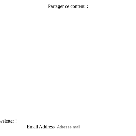
Partager ce contenu :
Facebook
X
Pinterest
LinkedIn
WhatsApp
Telegram
sletter !
Email Address