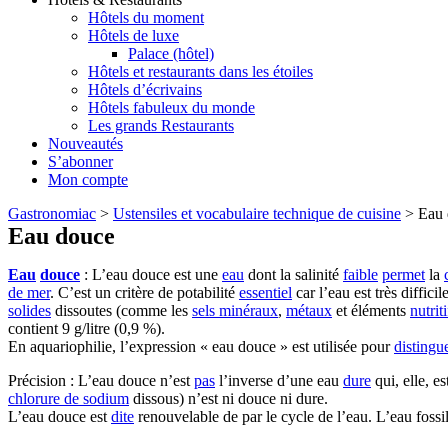
Hôtels du moment
Hôtels de luxe
Palace (hôtel)
Hôtels et restaurants dans les étoiles
Hôtels d’écrivains
Hôtels fabuleux du monde
Les grands Restaurants
Nouveautés
S’abonner
Mon compte
Gastronomiac
>
Ustensiles et vocabulaire technique de cuisine
>
Eau 
Eau douce
Eau
douce
: L’eau douce est une
eau
dont la salinité
faible
permet
la
de mer
. C’est un critère de potabilité
essentiel
car l’eau est très diffic
solides
dissoutes (comme les
sels minéraux
,
métaux
et éléments
nutriti
contient 9 g/litre (0,9 %).
En aquariophilie, l’expression « eau douce » est utilisée pour
distingu
Précision : L’eau douce n’est
pas
l’inverse d’une eau
dure
qui, elle, e
chlorure de sodium
dissous) n’est ni douce ni dure.
L’eau douce est
dite
renouvelable de par le cycle de l’eau. L’eau fossil