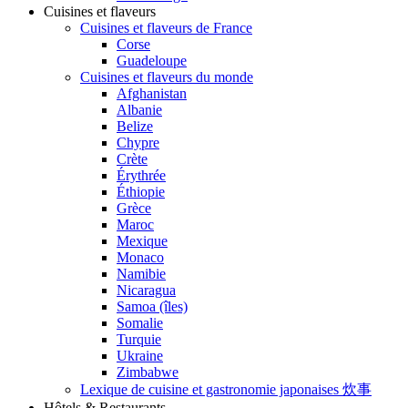
Cuisines et flaveurs
Cuisines et flaveurs de France
Corse
Guadeloupe
Cuisines et flaveurs du monde
Afghanistan
Albanie
Belize
Chypre
Crète
Érythrée
Éthiopie
Grèce
Maroc
Mexique
Monaco
Namibie
Nicaragua
Samoa (îles)
Somalie
Turquie
Ukraine
Zimbabwe
Lexique de cuisine et gastronomie japonaises 炊事
Hôtels & Restaurants