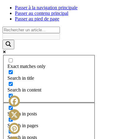
Passer à la navigation principale
Passer au contenu principal
Passer au pied de page
Exact matches only
Search in title
Search in content
Facebook
Search in posts
X
Search in pages
Search in posts
Pinterest