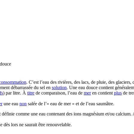
douce
consommation
. C’est l’eau des rivières, des lacs, de pluie, des glaciers,
ilement débarrassée du sel en
solution
. Une eau douce contient générale
fs
) par litre. À
titre
de comparaison, l’eau de
mer
en contient
plus
de tre
er
une eau
non
salée de l’« eau de mer » et de l’eau saumâtre.
st définie comme une eau contenant des ions magnésium et/ou calcium. A
e dès lors ne saurait être renouvelable.