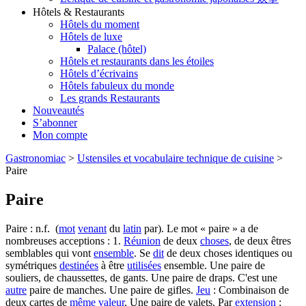
Hôtels & Restaurants
Hôtels du moment
Hôtels de luxe
Palace (hôtel)
Hôtels et restaurants dans les étoiles
Hôtels d’écrivains
Hôtels fabuleux du monde
Les grands Restaurants
Nouveautés
S’abonner
Mon compte
Gastronomiac
>
Ustensiles et vocabulaire technique de cuisine
>
Paire
Paire
Paire : n.f. (
mot
venant
du
latin
par). Le mot « paire » a de
nombreuses acceptions : 1.
Réunion
de deux
choses
, de deux êtres
semblables qui vont
ensemble
. Se
dit
de deux choses identiques ou
symétriques
destinées
à être
utilisées
ensemble. Une paire de
souliers, de chaussettes, de gants. Une paire de draps. C'est une
autre
paire de manches. Une paire de gifles.
Jeu
: Combinaison de
deux cartes de
même
valeur
. Une paire de valets. Par
extension
: