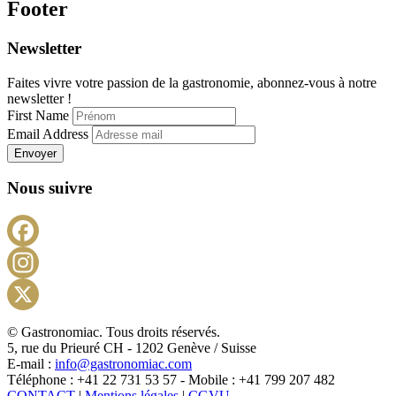
Footer
Newsletter
Faites vivre votre passion de la gastronomie, abonnez-vous à notre
newsletter !
First Name
Email Address
Envoyer
Nous suivre
Facebook
Instagram
X
© Gastronomiac. Tous droits réservés.
5, rue du Prieuré CH - 1202 Genève / Suisse
E-mail :
info@gastronomiac.com
Téléphone : +41 22 731 53 57 - Mobile : +41 799 207 482
CONTACT
|
Mentions légales
|
CGVU