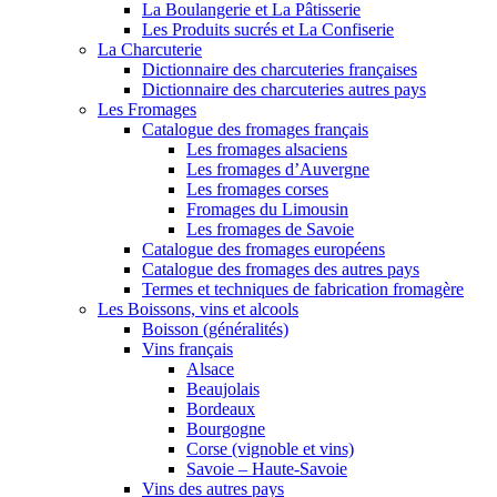
La Boulangerie et La Pâtisserie
Les Produits sucrés et La Confiserie
La Charcuterie
Dictionnaire des charcuteries françaises
Dictionnaire des charcuteries autres pays
Les Fromages
Catalogue des fromages français
Les fromages alsaciens
Les fromages d’Auvergne
Les fromages corses
Fromages du Limousin
Les fromages de Savoie
Catalogue des fromages européens
Catalogue des fromages des autres pays
Termes et techniques de fabrication fromagère
Les Boissons, vins et alcools
Boisson (généralités)
Vins français
Alsace
Beaujolais
Bordeaux
Bourgogne
Corse (vignoble et vins)
Savoie – Haute-Savoie
Vins des autres pays