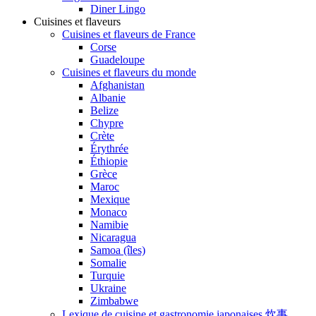
Diner Lingo
Cuisines et flaveurs
Cuisines et flaveurs de France
Corse
Guadeloupe
Cuisines et flaveurs du monde
Afghanistan
Albanie
Belize
Chypre
Crète
Érythrée
Éthiopie
Grèce
Maroc
Mexique
Monaco
Namibie
Nicaragua
Samoa (îles)
Somalie
Turquie
Ukraine
Zimbabwe
Lexique de cuisine et gastronomie japonaises 炊事