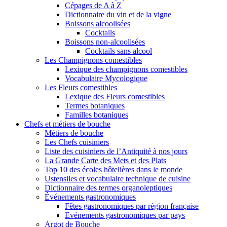
Cépages de A à Z
Dictionnaire du vin et de la vigne
Boissons alcoolisées
Cocktails
Boissons non-alcoolisées
Cocktails sans alcool
Les Champignons comestibles
Lexique des champignons comestibles
Vocabulaire Mycologique
Les Fleurs comestibles
Lexique des Fleurs comestibles
Termes botaniques
Familles botaniques
Chefs et métiers de bouche
Métiers de bouche
Les Chefs cuisiniers
Liste des cuisiniers de l’Antiquité à nos jours
La Grande Carte des Mets et des Plats
Top 10 des écoles hôtelières dans le monde
Ustensiles et vocabulaire technique de cuisine
Dictionnaire des termes organoleptiques
Événements gastronomiques
Fêtes gastronomiques par région française
Evénements gastronomiques par pays
Argot de Bouche