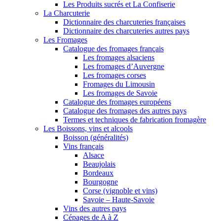
Les Produits sucrés et La Confiserie
La Charcuterie
Dictionnaire des charcuteries françaises
Dictionnaire des charcuteries autres pays
Les Fromages
Catalogue des fromages français
Les fromages alsaciens
Les fromages d’Auvergne
Les fromages corses
Fromages du Limousin
Les fromages de Savoie
Catalogue des fromages européens
Catalogue des fromages des autres pays
Termes et techniques de fabrication fromagère
Les Boissons, vins et alcools
Boisson (généralités)
Vins français
Alsace
Beaujolais
Bordeaux
Bourgogne
Corse (vignoble et vins)
Savoie – Haute-Savoie
Vins des autres pays
Cépages de A à Z