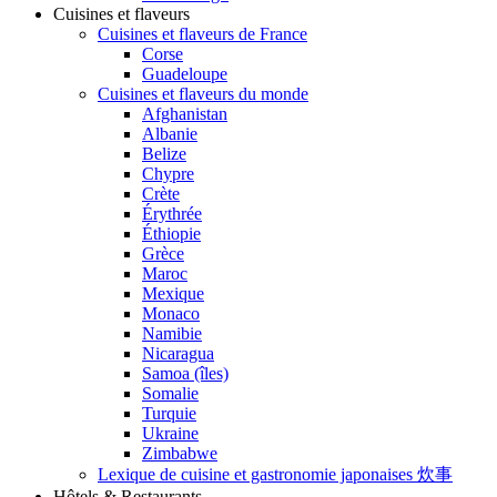
Cuisines et flaveurs
Cuisines et flaveurs de France
Corse
Guadeloupe
Cuisines et flaveurs du monde
Afghanistan
Albanie
Belize
Chypre
Crète
Érythrée
Éthiopie
Grèce
Maroc
Mexique
Monaco
Namibie
Nicaragua
Samoa (îles)
Somalie
Turquie
Ukraine
Zimbabwe
Lexique de cuisine et gastronomie japonaises 炊事
Hôtels & Restaurants