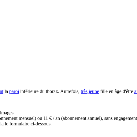
nt
la
paroi
inférieure du thorax. Autrefois,
très
jeune
fille en âge d'être
a
s images.
(abonnement mensuel) ou 11 € / an (abonnement annuel), sans engagemen
a le formulaire ci-dessous.