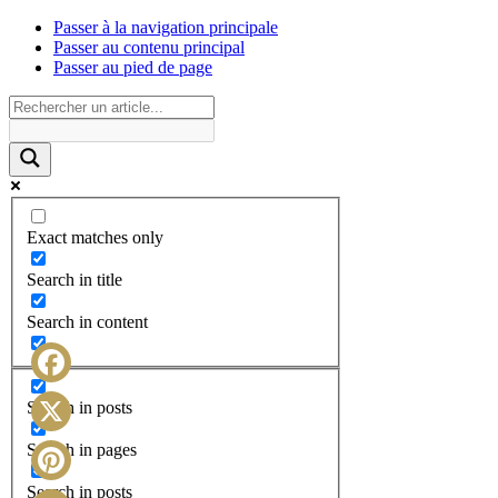
Passer à la navigation principale
Passer au contenu principal
Passer au pied de page
Exact matches only
Search in title
Search in content
Facebook
Search in posts
X
Search in pages
Search in posts
Pinterest