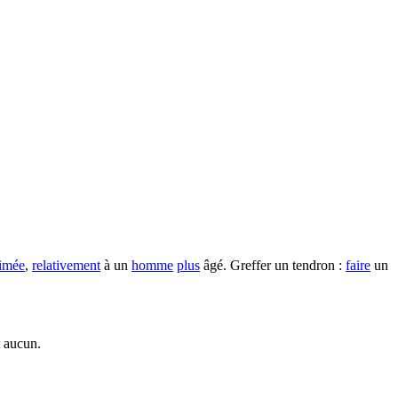
imée
,
relativement
à un
homme
plus
âgé. Greffer un tendron :
faire
un
t aucun.