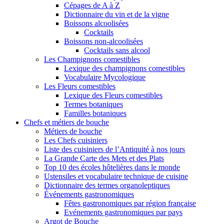
Cépages de A à Z
Dictionnaire du vin et de la vigne
Boissons alcoolisées
Cocktails
Boissons non-alcoolisées
Cocktails sans alcool
Les Champignons comestibles
Lexique des champignons comestibles
Vocabulaire Mycologique
Les Fleurs comestibles
Lexique des Fleurs comestibles
Termes botaniques
Familles botaniques
Chefs et métiers de bouche
Métiers de bouche
Les Chefs cuisiniers
Liste des cuisiniers de l’Antiquité à nos jours
La Grande Carte des Mets et des Plats
Top 10 des écoles hôtelières dans le monde
Ustensiles et vocabulaire technique de cuisine
Dictionnaire des termes organoleptiques
Événements gastronomiques
Fêtes gastronomiques par région française
Evénements gastronomiques par pays
Argot de Bouche