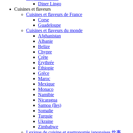
Diner Lingo
Cuisines et flaveurs
Cuisines et flaveurs de France
Corse
Guadeloupe
Cuisines et flaveurs du monde
Afghanistan
Albanie
Belize
Chypre
Crète
Érythrée
Éthiopie
Grèce
Maroc
Mexique
Monaco
Namibie
Nicaragua
Samoa (îles)
Somalie
Turquie
Ukraine
Zimbabwe
Lexique de cuisine et gastronomie japonaises 炊事