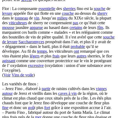
Flor : La composante
essentielle
des
sherries
fino est la
souche
de
levure
appelée flor qui flotte en une
couche
au-dessus du
sherry
dans le
tonneau
de
vin
. Jusqu’au
milieu
du XIXe siècle, la plupart
des
viticulteurs
de sherry ne comprenaient
pas
ce qu’était cette
mousse
jaunâtre
apparue
au hasard dans
certains
de leurs
fûts
. Ils
marquaient ces barils comme « malades » et les reléguaient comme
des bouteilles de vin de piètre qualité. Il s’est avéré que cette
souche
de levure
Saccharomyces
prospérait dans l’air, et plus il y avait de
« dégagement » dans le baril, plus il était
probable
qu’il se
développe. Au fil du
temps
, les viticulteurs
ont
remarqué que ces
vins étaient plus
légers
et plus
frais
que leurs
autres
sherries, le flor
agissant
comme une couverture protectrice sur le vin le protégeant
de l’ oxydation
excessive
(oxydation : union d’une substance avec
l’oxygène).
(
Voir
Vins de voile
)
Les variétés de finos :
– Jerez Fino , élaboré à
partir
de raisins cultivés dans les
vignes
autour
de Jerez et vieillis dans les
caves à vin
de la région, où le
climat est plus chaud que ceux situés près de la côte. Les étés plus
chauds font que le Jerez fino développe une couche de fleur plus
fine
et donc un
goû
t plus
fort
grâce à une exposition accrue à l’air.
– Puerto Fino , fabriqué autour du port de Santa María. Le climat
plus frais près de la
mer
donne une couche de fleur plus épaisse et