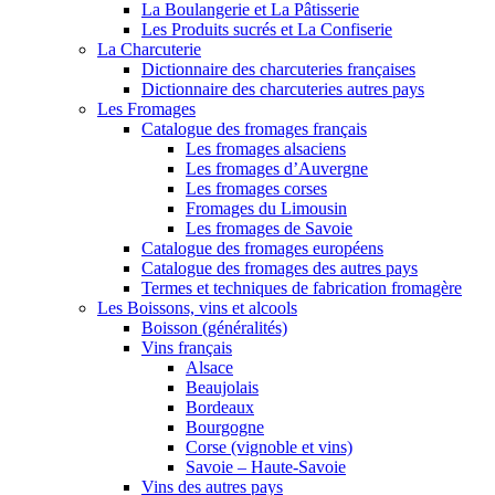
La Boulangerie et La Pâtisserie
Les Produits sucrés et La Confiserie
La Charcuterie
Dictionnaire des charcuteries françaises
Dictionnaire des charcuteries autres pays
Les Fromages
Catalogue des fromages français
Les fromages alsaciens
Les fromages d’Auvergne
Les fromages corses
Fromages du Limousin
Les fromages de Savoie
Catalogue des fromages européens
Catalogue des fromages des autres pays
Termes et techniques de fabrication fromagère
Les Boissons, vins et alcools
Boisson (généralités)
Vins français
Alsace
Beaujolais
Bordeaux
Bourgogne
Corse (vignoble et vins)
Savoie – Haute-Savoie
Vins des autres pays