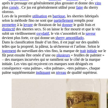
après le pressage est généralement plus grossier et donne des
vins
plus
corsés
. Ce jus est généralement utilisé pour
faire
du sherry
oloroso.
Lors de la première
utilisation
en
barrique
, les sherries fabriqués
selon la méthode fino ne sont que
partiellement
remplis pour
permettre
à la
levure
de floraison de lui
donner
le goût frais et
distinctif
des sherries secs. Si on laisse le flor mourir et que le vin
subit un vieillissement
oxydatif
, le vin s’assombrit et la
saveur
devient plus forte, ce qui donne un
sherry amontillado
.
Dans la classification finale d’un fino, il est jugé sur des qualités
telles que la propreté, la pâleur, la sécheresse et l’arôme. Selon le
jugement
du surveillant des vins fino, la marque de
trait
initiale
sur le
fût peut ensuite être ornée d’une ou
plusieurs
« feuilles de palmier »
– des marques incurvées qui se ramifient sur le côté de la marque
initiale. Les vins qui reçoivent ces marques sont désignés en
conséquence «una palma», «dos palmas», «tres palmas», chaque
palme supplémentaire
indiquant
un
niveau
de qualité supérieur.