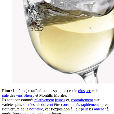
Fino
: Le fino ( » raffiné » en espagnol ) est le
plus
sec
et le plus
pâle
des
vins
Sherry
et Montilla-Moriles.
Ils sont consommés
relativement
jeunes
et,
contrairement
aux
variétés plus
sucrées
, ils
doivent
être
consommés
rapidement
après
l’ouverture de la
bouteille
, car l’exposition à l’air
peut
les
amener
à
perdre leur
saveur
en quelques heures.