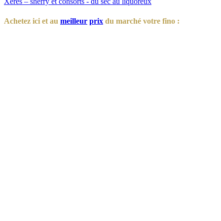
Xérès – sherry et consorts - du sec au liquoreux
Achetez ici et au
meilleur
prix
du marché votre fino :