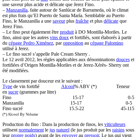
une saveur plus acide et délicate que Jerez Fino.
–
Manzanilla
, faite autour de Sanlúcar de Barrameda, où le climat
est plus frais qu’El Puerto de Santa María. Semblable au Puerto
Fino, le Manzanilla a une
saveur
plus
fraîche
et plus
délicate
que
Jerez Fino.
– Le fino peut également être
produit
à DO Montilla-Moriles. Le
fino, ainsi que les autres
vins doux
et fortifiés, sont élaborés à partir
du
cépage Pedro Ximénez
, par
opposition
au
cépage Palomino
utilisé à Jerez.
– Le fino sucré s’appelle Pale Cream Sherry .
Le 12 avril 2012, les règles applicables aux dénominations
douces
et
fortifiées d’Origen Montilla-Moriles et de Jerez-Xérès- Sherry ont
été modifiées.
Le classement par douceur est le suivant :
Type
de vin fortifié
Alcool
% ABV (*) Teneur
en
sucre
(grammes par litre)
Fino 15-17 0-5
Manzanilla 15-17 0-5
Fino sucré 15.5-22 45-115
(*) Alcool By Volume
Production du fino : Dans la production de finos, les
viticulteurs
utilisent
normalement
le
jus
naturel
(le jus produit par les
raisins
sous
leur
propre
poids
) avant de les
envoyer
au
pressoir
. Le jus qui vient