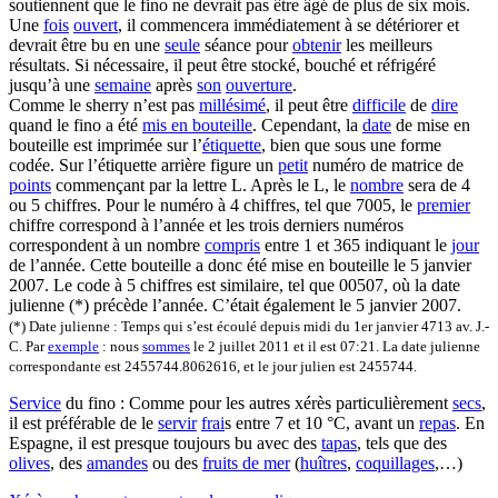
soutiennent que le fino ne devrait pas être âgé de plus de six mois.
Une
fois
ouvert
, il commencera immédiatement à se détériorer et
devrait être bu en une
seule
séance pour
obtenir
les meilleurs
résultats. Si nécessaire, il peut être stocké, bouché et réfrigéré
jusqu’à une
semaine
après
son
ouverture
.
Comme le sherry n’est pas
millésimé
, il peut être
difficile
de
dire
quand le fino a été
mis en bouteille
. Cependant, la
date
de mise en
bouteille est imprimée sur l’
étiquette
, bien que sous une forme
codée. Sur l’étiquette arrière figure un
petit
numéro de matrice de
points
commençant par la lettre L. Après le L, le
nombre
sera de 4
ou 5 chiffres. Pour le numéro à 4 chiffres, tel que 7005, le
premier
chiffre correspond à l’année et les trois derniers numéros
correspondent à un nombre
compris
entre 1 et 365 indiquant le
jour
de l’année. Cette bouteille a donc été mise en bouteille le 5 janvier
2007. Le code à 5 chiffres est similaire, tel que 00507, où la date
julienne (*) précède l’année. C’était également le 5 janvier 2007.
(*) Date julienne : Temps qui s’est écoulé depuis midi du 1er janvier 4713 av. J.-
C. Par
exemple
: nous
sommes
le 2 juillet 2011 et il est 07:21. La date julienne
correspondante est 2455744.8062616, et le jour julien est 2455744.
Service
du fino : Comme pour les autres xérès particulièrement
secs
,
il est préférable de le
servir
frai
s entre 7 et 10 °C, avant un
repas
. En
Espagne, il est presque toujours bu avec des
tapas
, tels que des
olives
, des
amandes
ou des
fruits de mer
(
huîtres
,
coquillages
,…)