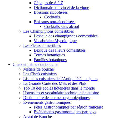
Cépages de A à Z
Dictionnaire du vin et de la vigne
Boissons alcoolisées
Cocktails
Boissons non-alcoolisées
Cocktails sans alcool
Les Champignons comestibles
Lexique des champignons comestibles
Vocabulaire Mycologique
Les Fleurs comestibles
Lexique des Fleurs comestibles
Termes botaniques
Familles botaniques
Chefs et métiers de bouche
Métiers de bouche
Les Chefs cuisiniers
Liste des cuisiniers de l’Antiquité à nos jours
La Grande Carte des Mets et des Plats
Top 10 des écoles hôtelières dans le monde
Ustensiles et vocabulaire technique de cuisine
Dictionnaire des termes organoleptiques
Événements gastronomiques
Fêtes gastronomiques par région française
Evénements gastronomiques par pays
Argot de Bouche