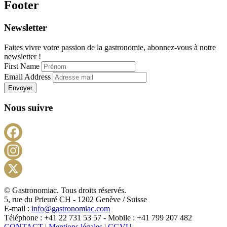
Footer
Newsletter
Faites vivre votre passion de la gastronomie, abonnez-vous à notre
newsletter !
First Name
Email Address
Envoyer
Nous suivre
Facebook
Instagram
X
© Gastronomiac. Tous droits réservés.
5, rue du Prieuré CH - 1202 Genève / Suisse
E-mail :
info@gastronomiac.com
Téléphone : +41 22 731 53 57 - Mobile : +41 799 207 482
CONTACT
|
Mentions légales
|
CGVU