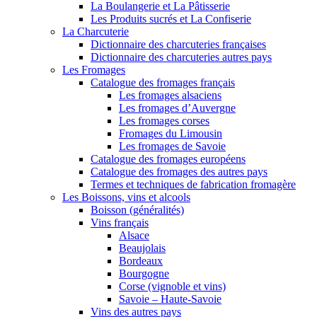
La Boulangerie et La Pâtisserie
Les Produits sucrés et La Confiserie
La Charcuterie
Dictionnaire des charcuteries françaises
Dictionnaire des charcuteries autres pays
Les Fromages
Catalogue des fromages français
Les fromages alsaciens
Les fromages d’Auvergne
Les fromages corses
Fromages du Limousin
Les fromages de Savoie
Catalogue des fromages européens
Catalogue des fromages des autres pays
Termes et techniques de fabrication fromagère
Les Boissons, vins et alcools
Boisson (généralités)
Vins français
Alsace
Beaujolais
Bordeaux
Bourgogne
Corse (vignoble et vins)
Savoie – Haute-Savoie
Vins des autres pays