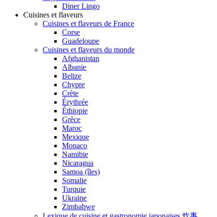
Diner Lingo
Cuisines et flaveurs
Cuisines et flaveurs de France
Corse
Guadeloupe
Cuisines et flaveurs du monde
Afghanistan
Albanie
Belize
Chypre
Crète
Érythrée
Éthiopie
Grèce
Maroc
Mexique
Monaco
Namibie
Nicaragua
Samoa (îles)
Somalie
Turquie
Ukraine
Zimbabwe
Lexique de cuisine et gastronomie japonaises 炊事