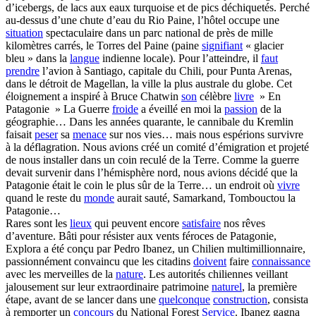
d’icebergs, de lacs aux eaux turquoise et de pics déchiquetés. Perché
au-dessus d’une chute d’eau du Rio Paine, l’hôtel occupe une
situation
spectaculaire dans un parc national de près de mille
kilomètres carrés, le Torres del Paine (paine
signifiant
« glacier
bleu » dans la
langue
indienne locale). Pour l’atteindre, il
faut
prendre
l’avion à Santiago, capitale du Chili, pour Punta Arenas,
dans le détroit de Magellan, la ville la plus australe du globe. Cet
éloignement a inspiré à Bruce Chatwin
son
célèbre
livre
» En
Patagonie » La Guerre
froide
a éveillé en moi la
passion
de la
géographie… Dans les années quarante, le cannibale du Kremlin
faisait
peser
sa
menace
sur nos vies… mais nous espérions survivre
à la déflagration. Nous avions créé un comité d’émigration et projeté
de nous installer dans un coin reculé de la Terre. Comme la guerre
devait survenir dans l’hémisphère nord, nous avions décidé que la
Patagonie était le coin le plus sûr de la Terre… un endroit où
vivre
quand le reste du
monde
aurait sauté, Samarkand, Tombouctou la
Patagonie…
Rares sont les
lieux
qui peuvent encore
satisfaire
nos rêves
d’aventure. Bâti pour résister aux vents féroces de Patagonie,
Explora a été conçu par Pedro Ibanez, un Chilien multimillionnaire,
passionnément convaincu que les citadins
doivent
faire
connaissance
avec les merveilles de la
nature
. Les autorités chiliennes veillant
jalousement sur leur extraordinaire patrimoine
naturel
, la première
étape, avant de se lancer dans une
quelconque
construction
, consista
à remporter un
concours
du National Forest
Service
. Ibanez gagna