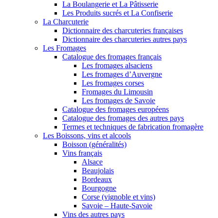
La Boulangerie et La Pâtisserie
Les Produits sucrés et La Confiserie
La Charcuterie
Dictionnaire des charcuteries françaises
Dictionnaire des charcuteries autres pays
Les Fromages
Catalogue des fromages français
Les fromages alsaciens
Les fromages d’Auvergne
Les fromages corses
Fromages du Limousin
Les fromages de Savoie
Catalogue des fromages européens
Catalogue des fromages des autres pays
Termes et techniques de fabrication fromagère
Les Boissons, vins et alcools
Boisson (généralités)
Vins français
Alsace
Beaujolais
Bordeaux
Bourgogne
Corse (vignoble et vins)
Savoie – Haute-Savoie
Vins des autres pays