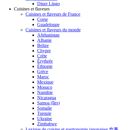
Diner Lingo
Cuisines et flaveurs
Cuisines et flaveurs de France
Corse
Guadeloupe
Cuisines et flaveurs du monde
Afghanistan
Albanie
Belize
Chypre
Crète
Érythrée
Éthiopie
Grèce
Maroc
Mexique
Monaco
Namibie
Nicaragua
Samoa (îles)
Somalie
Turquie
Ukraine
Zimbabwe
Lexique de cuisine et gastronomie japonaises 炊事