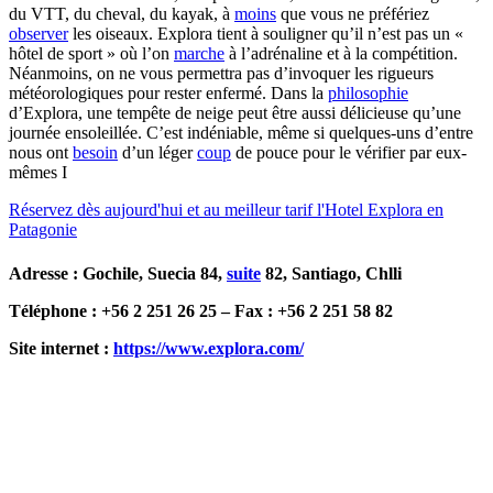
du VTT, du cheval, du kayak, à
moins
que vous ne préfériez
observer
les oiseaux. Explora tient à souligner qu’il n’est pas un «
hôtel de sport » où l’on
marche
à l’adrénaline et à la compétition.
Néanmoins, on ne vous permettra pas d’invoquer les rigueurs
météorologiques pour rester enfermé. Dans la
philosophie
d’Explora, une tempête de neige peut être aussi délicieuse qu’une
journée ensoleillée. C’est indéniable, même si quelques-uns d’entre
nous ont
besoin
d’un léger
coup
de pouce pour le vérifier par eux-
mêmes I
Réservez dès aujourd'hui et au meilleur tarif l'Hotel Explora en
Patagonie
Adresse : Gochile, Suecia 84,
suite
82, Santiago, Chlli
Téléphone : +56 2 251 26 25 – Fax : +56 2 251 58 82
Site internet :
https://www.explora.com/