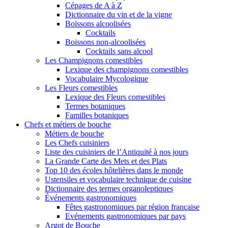
Cépages de A à Z
Dictionnaire du vin et de la vigne
Boissons alcoolisées
Cocktails
Boissons non-alcoolisées
Cocktails sans alcool
Les Champignons comestibles
Lexique des champignons comestibles
Vocabulaire Mycologique
Les Fleurs comestibles
Lexique des Fleurs comestibles
Termes botaniques
Familles botaniques
Chefs et métiers de bouche
Métiers de bouche
Les Chefs cuisiniers
Liste des cuisiniers de l’Antiquité à nos jours
La Grande Carte des Mets et des Plats
Top 10 des écoles hôtelières dans le monde
Ustensiles et vocabulaire technique de cuisine
Dictionnaire des termes organoleptiques
Événements gastronomiques
Fêtes gastronomiques par région française
Evénements gastronomiques par pays
Argot de Bouche