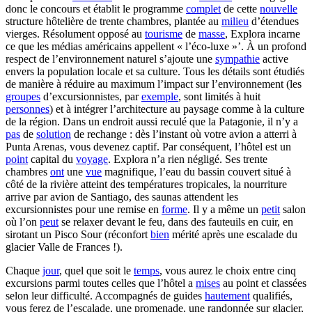
donc le concours et établit le programme
complet
de cette
nouvelle
structure hôtelière de trente chambres, plantée au
milieu
d’étendues
vierges. Résolument opposé au
tourisme
de
masse
, Explora incarne
ce que les médias américains appellent « l’éco-luxe »’. À un profond
respect de l’environnement naturel s’ajoute une
sympathie
active
envers la population locale et sa culture. Tous les détails sont étudiés
de manière à réduire au maximum l’impact sur l’environnement (les
groupes
d’excursionnistes, par
exemple
, sont limités à huit
personnes
) et à intégrer l’architecture au paysage comme à la culture
de la région. Dans un endroit aussi reculé que la Patagonie, il n’y a
pas
de
solution
de rechange : dès l’instant où votre avion a atterri à
Punta Arenas, vous devenez captif. Par conséquent, l’hôtel est un
point
capital du
voyage
. Explora n’a rien négligé. Ses trente
chambres
ont
une
vue
magnifique, l’eau du bassin couvert situé à
côté de la rivière atteint des températures tropicales, la nourriture
arrive par avion de Santiago, des saunas attendent les
excursionnistes pour une remise en
forme
. Il y a même un
petit
salon
où l’on
peut
se relaxer devant le feu, dans des fauteuils en cuir, en
sirotant un Pisco Sour (réconfort
bien
mérité après une escalade du
glacier Valle de Frances !).
Chaque
jour
, quel que soit le
temps
, vous aurez le choix entre cinq
excursions parmi toutes celles que l’hôtel a
mises
au point et classées
selon leur difficulté. Accompagnés de guides
hautement
qualifiés,
vous ferez de l’escalade, une promenade, une randonnée sur glacier,