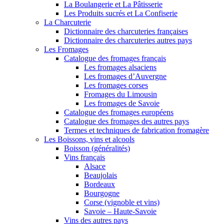
La Boulangerie et La Pâtisserie
Les Produits sucrés et La Confiserie
La Charcuterie
Dictionnaire des charcuteries françaises
Dictionnaire des charcuteries autres pays
Les Fromages
Catalogue des fromages français
Les fromages alsaciens
Les fromages d’Auvergne
Les fromages corses
Fromages du Limousin
Les fromages de Savoie
Catalogue des fromages européens
Catalogue des fromages des autres pays
Termes et techniques de fabrication fromagère
Les Boissons, vins et alcools
Boisson (généralités)
Vins français
Alsace
Beaujolais
Bordeaux
Bourgogne
Corse (vignoble et vins)
Savoie – Haute-Savoie
Vins des autres pays