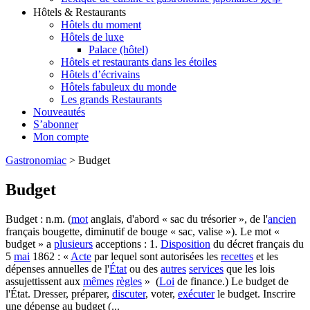
Hôtels & Restaurants
Hôtels du moment
Hôtels de luxe
Palace (hôtel)
Hôtels et restaurants dans les étoiles
Hôtels d’écrivains
Hôtels fabuleux du monde
Les grands Restaurants
Nouveautés
S’abonner
Mon compte
Gastronomiac
>
Budget
Budget
Budget : n.m. (
mot
anglais, d'abord « sac du trésorier », de l'
ancien
français bougette, diminutif de bouge « sac, valise »). Le mot «
budget » a
plusieurs
acceptions : 1.
Disposition
du décret français du
5
mai
1862 : «
Acte
par lequel sont autorisées les
recettes
et les
dépenses annuelles de l'
État
ou des
autres
services
que les lois
assujettissent aux
mêmes
règles
» (
Loi
de finance.) Le budget de
l'État. Dresser, préparer,
discuter
, voter,
exécuter
le budget. Inscrire
une dépense au budget (...