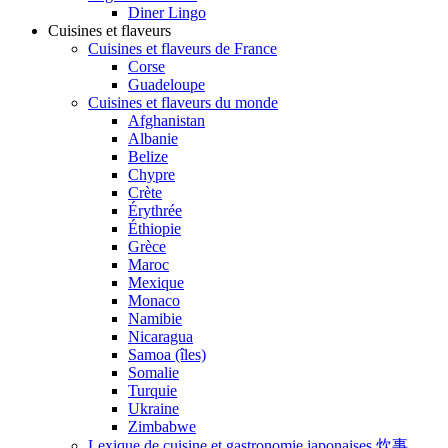
Diner Lingo
Cuisines et flaveurs
Cuisines et flaveurs de France
Corse
Guadeloupe
Cuisines et flaveurs du monde
Afghanistan
Albanie
Belize
Chypre
Crète
Érythrée
Éthiopie
Grèce
Maroc
Mexique
Monaco
Namibie
Nicaragua
Samoa (îles)
Somalie
Turquie
Ukraine
Zimbabwe
Lexique de cuisine et gastronomie japonaises 炊事