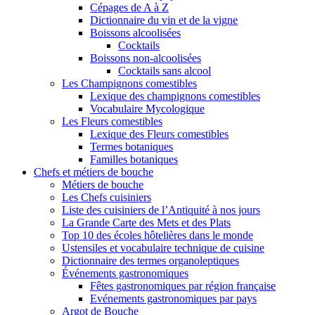
Cépages de A à Z
Dictionnaire du vin et de la vigne
Boissons alcoolisées
Cocktails
Boissons non-alcoolisées
Cocktails sans alcool
Les Champignons comestibles
Lexique des champignons comestibles
Vocabulaire Mycologique
Les Fleurs comestibles
Lexique des Fleurs comestibles
Termes botaniques
Familles botaniques
Chefs et métiers de bouche
Métiers de bouche
Les Chefs cuisiniers
Liste des cuisiniers de l’Antiquité à nos jours
La Grande Carte des Mets et des Plats
Top 10 des écoles hôtelières dans le monde
Ustensiles et vocabulaire technique de cuisine
Dictionnaire des termes organoleptiques
Événements gastronomiques
Fêtes gastronomiques par région française
Evénements gastronomiques par pays
Argot de Bouche