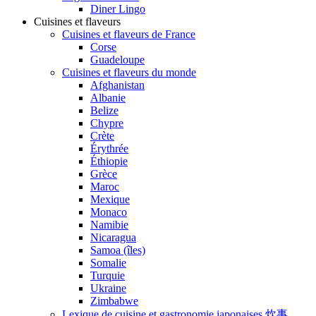
Diner Lingo
Cuisines et flaveurs
Cuisines et flaveurs de France
Corse
Guadeloupe
Cuisines et flaveurs du monde
Afghanistan
Albanie
Belize
Chypre
Crète
Érythrée
Éthiopie
Grèce
Maroc
Mexique
Monaco
Namibie
Nicaragua
Samoa (îles)
Somalie
Turquie
Ukraine
Zimbabwe
Lexique de cuisine et gastronomie japonaises 炊事