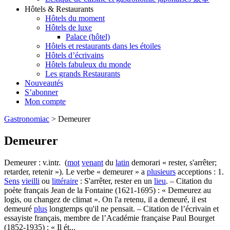
Hôtels & Restaurants
Hôtels du moment
Hôtels de luxe
Palace (hôtel)
Hôtels et restaurants dans les étoiles
Hôtels d’écrivains
Hôtels fabuleux du monde
Les grands Restaurants
Nouveautés
S’abonner
Mon compte
Gastronomiac
>
Demeurer
Demeurer
Demeurer : v.intr. (
mot
venant
du
latin
demorari « rester, s'arrêter;
retarder, retenir »). Le verbe « demeurer » a
plusieurs
acceptions : 1.
Sens
vieilli
ou
littéraire
: S'arrêter, rester en un
lieu
. – Citation du
poète français Jean de la Fontaine (1621-1695) : « Demeurez au
logis, ou changez de climat ». On l'a retenu, il a demeuré, il est
demeuré
plus
longtemps qu'il ne pensait. – Citation de l’écrivain et
essayiste français, membre de l’Académie française Paul Bourget
(1852-1935) : « Il ét...