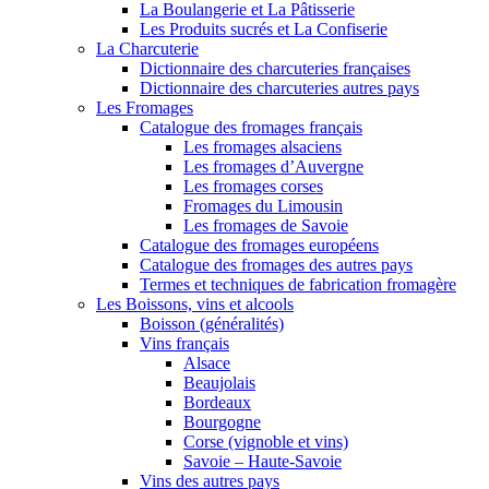
La Boulangerie et La Pâtisserie
Les Produits sucrés et La Confiserie
La Charcuterie
Dictionnaire des charcuteries françaises
Dictionnaire des charcuteries autres pays
Les Fromages
Catalogue des fromages français
Les fromages alsaciens
Les fromages d’Auvergne
Les fromages corses
Fromages du Limousin
Les fromages de Savoie
Catalogue des fromages européens
Catalogue des fromages des autres pays
Termes et techniques de fabrication fromagère
Les Boissons, vins et alcools
Boisson (généralités)
Vins français
Alsace
Beaujolais
Bordeaux
Bourgogne
Corse (vignoble et vins)
Savoie – Haute-Savoie
Vins des autres pays