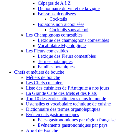
Cépages de A à Z
Dictionnaire du vin et de la vigne
Boissons alcoolisées
Cocktails
Boissons non-alcoolisées
Cocktails sans alcool
Les Champignons comestibles
Lexique des champignons comestibles
Vocabulaire Mycologique
Les Fleurs comestibles
Lexique des Fleurs comestibles
Termes botaniques
Familles botaniques
Chefs et métiers de bouche
Métiers de bouche
Les Chefs cuisiniers
Liste des cuisiniers de l’Antiquité à nos jours
La Grande Carte des Mets et des Plats
Top 10 des écoles hôtelières dans le monde
Ustensiles et vocabulaire technique de cuisine
Dictionnaire des termes organoleptiques
Événements gastronomiques
Fêtes gastronomiques par région française
Evénements gastronomiques par pays
Argot de Bouche