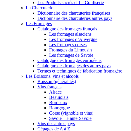
Les Produits sucrés et La Confiserie
La Charcuterie
Dictionnaire des charcuteries françaises
Dictionnaire des charcuteries autres pays
Les Fromages
Catalogue des fromages français
Les fromages alsaciens
Les fromages d’Auvergne
Les fromages corses
Fromages du Limousin
Les fromages de Savoie
Catalogue des fromages européens
Catalogue des fromages des autres pays
Termes et techniques de fabrication fromagère
Les Boissons, vins et alcools
Boisson (généralités)
Vins français
Alsace
Beaujolais
Bordeaux
Bourgogne
Corse (vignoble et vins)
Savoie – Haute-Savoie
Vins des autres pays
Cépages de A à Z