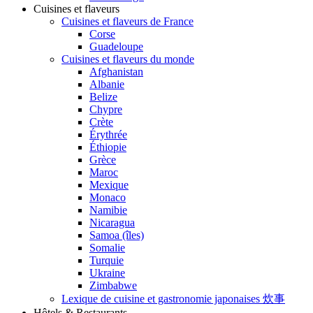
Cuisines et flaveurs
Cuisines et flaveurs de France
Corse
Guadeloupe
Cuisines et flaveurs du monde
Afghanistan
Albanie
Belize
Chypre
Crète
Érythrée
Éthiopie
Grèce
Maroc
Mexique
Monaco
Namibie
Nicaragua
Samoa (îles)
Somalie
Turquie
Ukraine
Zimbabwe
Lexique de cuisine et gastronomie japonaises 炊事
Hôtels & Restaurants