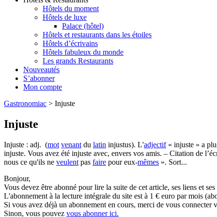
Hôtels du moment
Hôtels de luxe
Palace (hôtel)
Hôtels et restaurants dans les étoiles
Hôtels d’écrivains
Hôtels fabuleux du monde
Les grands Restaurants
Nouveautés
S’abonner
Mon compte
Gastronomiac
>
Injuste
Injuste
Injuste : adj. (
mot
venant
du
latin
injustus). L'
adjectif
« injuste » a plu
injuste. Vous avez été injuste avec, envers vos amis. – Citation de l’é
nous ce qu'ils ne
veulent
pas
faire
pour eux-
mêmes
». Sort...
Bonjour,
Vous devez être abonné pour lire la suite de cet article, ses liens et se
L'abonnement à la lecture intégrale du site est à 1 € euro par mois 
Si vous avez déjà un abonnement en cours, merci de vous connecter vi
Sinon, vous pouvez
vous abonner ici.