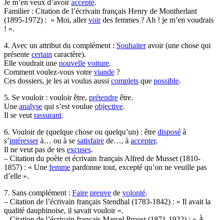
Je m’en veux d’avoir
accepté
.
Familier : Citation de l’écrivain français Henry de Montherlant
(1895-1972) : « Moi, aller
voir
des femmes ? Ah ! je m’en voudrais
! ».
4. Avec un attribut du complément :
Souhaiter
avoir (une chose qui
présente
certain
caractère).
Elle voudrait une
nouvelle
voiture
.
Comment voulez-vous votre
viande
?
Ces dossiers, je les ai voulus aussi
complets
que
possible
.
5. Se vouloir : vouloir être,
prétendre
être.
Une
analyse
qui s’est voulue
objective
.
Il se veut
rassurant
.
6. Vouloir de (quelque chose ou quelqu’un) : être
disposé
à
s’
intéresser
à… ou à se
satisfaire
de…, à
accepter
.
Il ne veut pas de tes
excuses
.
– Citation du poète et écrivain français Alfred de Musset (1810-
1857) : « Une
femme
pardonne tout, excepté qu’on ne veuille pas
d’elle ».
7. Sans complément :
Faire
preuve
de
volonté
.
– Citation de l’écrivain français Stendhal (1783-1842) : « Il avait la
qualité dauphinoise, il savait vouloir ».
– Citation de l’écrivain français Marcel Proust (1871-1922) : « À