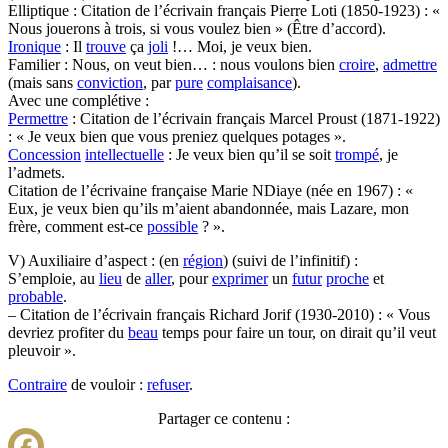
Elliptique : Citation de l’écrivain français Pierre Loti (1850-1923) : «
Nous jouerons à trois, si vous voulez bien » (Être d’accord).
Ironique
: Il
trouve
ça
joli
!… Moi, je veux bien.
Familier : Nous, on veut bien… : nous voulons bien
croire
,
admettre
(mais sans
conviction
, par
pure
complaisance
).
Avec une complétive :
Permettre
: Citation de l’écrivain français Marcel Proust (1871-1922)
: « Je veux bien que vous preniez quelques potages ».
Concession
intellectuelle
: Je veux bien qu’il se soit
trompé
, je
l’admets.
Citation de l’écrivaine française Marie NDiaye (née en 1967) : «
Eux, je veux bien qu’ils m’aient abandonnée, mais Lazare, mon
frère, comment est-ce
possible
? ».
V) Auxiliaire d’aspect : (en
région
) (suivi de l’infinitif) :
S’emploie, au
lieu
de
aller
, pour
exprimer
un
futur
proche
et
probable
.
– Citation de l’écrivain français Richard Jorif (1930-2010) : « Vous
devriez profiter du
beau
temps pour faire un tour, on dirait qu’il veut
pleuvoir ».
Contraire
de vouloir :
refuser
.
Partager ce contenu :