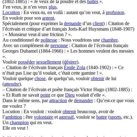
(1802-1885) : « Je veux de la poudre et des
balles
».
J’en veux, je n’en veux
plus
.
Locution
: En veux-tu, en voilà : autant qu’on veut, à
profusion
.
En vouloir pour son
argent
.
Spécialement (pour exprimer la
demande
d’un
client
) : Citation de
l’écrivain et critique d’art français Joris-Karl Huysmans (1848-1907)
: « Monsieur veut-il une friction ? ».
Au conditionnel de
politesse
: Nous voudrions une
chambre
.
Avec un complément de
personne
: Citation de l’écrivain français
Georges Duhamel (1884-1966) : « Les hommes veulent des messies
».
Vouloir
posséder
sexuellement
(
désirer
).
– Citation de l’écrivain français
Émile Zola
(1840-1902) : « Ce
n’était pas Lise qu’il voulait, c’était cette gamine ! ».
Vouloir quelque
chose
, de quelqu’un, vouloir
obtenir
de lui
(
attendre
).
– Citation de l’écrivain et poète français Victor Hugo (1802-1885) :
« Et Ruth ne savait
point
ce que
Dieu
voulait d’elle ».
Dans le même sens, par
attraction
de
demander
: Qu’est-ce que vous
me voulez ?
Locution : En vouloir : vouloir
obtenir
beaucoup, avoir de
l’
ambition
; être
volontaire
et
agressif
, vouloir se
battre
(
sports
, etc.).
Un
champion
qui en veut.
Elle en veut !