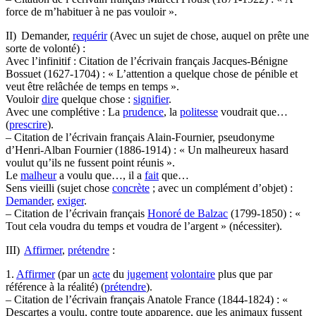
force de m’habituer à ne pas vouloir ».
II) Demander,
requérir
(Avec un sujet de chose, auquel on prête une
sorte de volonté) :
Avec l’infinitif : Citation de l’écrivain français Jacques-Bénigne
Bossuet (1627-1704) : « L’attention a quelque chose de pénible et
veut être relâchée de temps en temps ».
Vouloir
dire
quelque chose :
signifier
.
Avec une complétive : La
prudence
, la
politesse
voudrait que…
(
prescrire
).
– Citation de l’écrivain français Alain-Fournier, pseudonyme
d’Henri-Alban Fournier (1886-1914) : « Un malheureux hasard
voulut qu’ils ne fussent point réunis ».
Le
malheur
a voulu que…, il a
fait
que…
Sens vieilli (sujet chose
concrète
; avec un complément d’objet) :
Demander
,
exiger
.
– Citation de l’écrivain français
Honoré de Balzac
(1799-1850) : «
Tout cela voudra du temps et voudra de l’argent » (nécessiter).
III)
Affirmer
,
prétendre
:
1.
Affirmer
(par un
acte
du
jugement
volontaire
plus que par
référence à la réalité) (
prétendre
).
– Citation de l’écrivain français Anatole France (1844-1824) : «
Descartes a voulu, contre toute apparence, que les animaux fussent