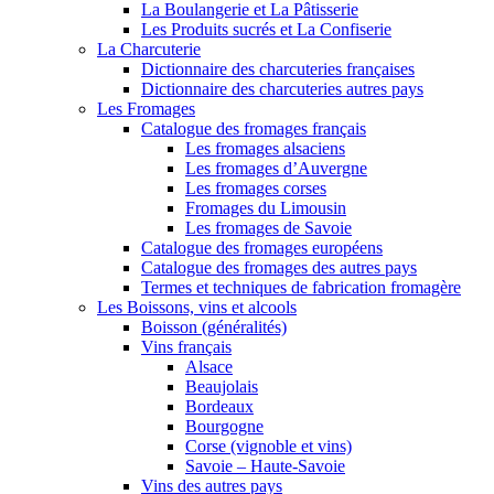
La Boulangerie et La Pâtisserie
Les Produits sucrés et La Confiserie
La Charcuterie
Dictionnaire des charcuteries françaises
Dictionnaire des charcuteries autres pays
Les Fromages
Catalogue des fromages français
Les fromages alsaciens
Les fromages d’Auvergne
Les fromages corses
Fromages du Limousin
Les fromages de Savoie
Catalogue des fromages européens
Catalogue des fromages des autres pays
Termes et techniques de fabrication fromagère
Les Boissons, vins et alcools
Boisson (généralités)
Vins français
Alsace
Beaujolais
Bordeaux
Bourgogne
Corse (vignoble et vins)
Savoie – Haute-Savoie
Vins des autres pays