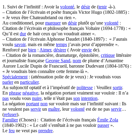
1. Suivi de l’infinitif : Avoir la
volonté
, le
désir
de (
tenir
-à-).
– Citation de l’écrivain et poète français Victor Hugo (1802-1885) :
« Je veux être Chateaubriand ou rien ».
Au conditionnel, pour
marquer
un
désir
plutôt qu’une
volonté
:
Citation de l’écrivain et philosophe français Voltaire (1694-1778) : «
Qu’il est
dur
de haïr ceux qu’on voudrait aimer ».
– Citation de l’écrivain Alphonse Daudet (1840-1897) : « J’aurais
voulu
savoir
, mais en même
temps
j’avais peur d’apprendre ».
Renforcé par
bien
:
Aimer
,
désirer
( Avoir
envie
de).
– Citation de la romancière, dramaturge, épistolière,
critique
littéraire
et journaliste française
George Sand
,
nom
de plume d’Amantine
Aurore Lucile Dupin de Francueil, baronne Dudevant (1804-1876) :
« Je voudrais bien connaître cette femme-là ».
Spécialement
: (atténuation polie de je veux) : Je voudrais vous
parler
en
particulier
.
Au subjonctif optatif et à l’impératif de
politesse
: Veuillez
sortir
.
En
phrase
négative
, la négation portant vraiment sur vouloir : Il n’a
pas
voulu vous
nuire
, telle n’était pas
son
intention
.
La négation
portant
non
sur vouloir mais sur l’infinitif suivant : Ils
ne veulent pas
servir
un
maître
, leur
volonté
est de ne pas
servir
…
(
refuser
).
Familier
(Choses) : Citation de l’écrivain français
Émile Zola
(1840-1902) : « Le café s’entêtait à ne pas vouloir
passer
».
Le
feu
ne veut pas
prendre
.