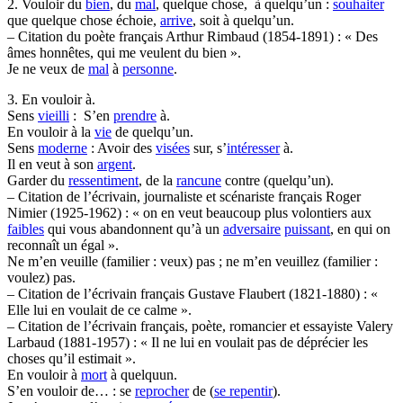
2. Vouloir du
bien
, du
mal
, quelque chose, à quelqu’un :
souhaiter
que quelque chose échoie,
arrive
, soit à quelqu’un.
– Citation du poète français Arthur Rimbaud (1854-1891) : « Des
âmes honnêtes, qui me veulent du bien ».
Je ne veux de
mal
à
personne
.
3. En vouloir à.
Sens
vieilli
: S’en
prendre
à.
En vouloir à la
vie
de quelqu’un.
Sens
moderne
: Avoir des
visées
sur, s’
intéresser
à.
Il en veut à son
argent
.
Garder du
ressentiment
, de la
rancune
contre (quelqu’un).
– Citation de l’écrivain, journaliste et scénariste français Roger
Nimier (1925-1962) : « on en veut beaucoup plus volontiers aux
faibles
qui vous abandonnent qu’à un
adversaire
puissant
, en qui on
reconnaît un égal ».
Ne m’en veuille (familier : veux) pas ; ne m’en veuillez (familier :
voulez) pas.
– Citation de l’écrivain français Gustave Flaubert (1821-1880) : «
Elle lui en voulait de ce calme ».
– Citation de l’écrivain français, poète, romancier et essayiste Valery
Larbaud (1881-1957) : « Il ne lui en voulait pas de déprécier les
choses qu’il estimait ».
En vouloir à
mort
à quelquun.
S’en vouloir de… : se
reprocher
de (
se repentir
).