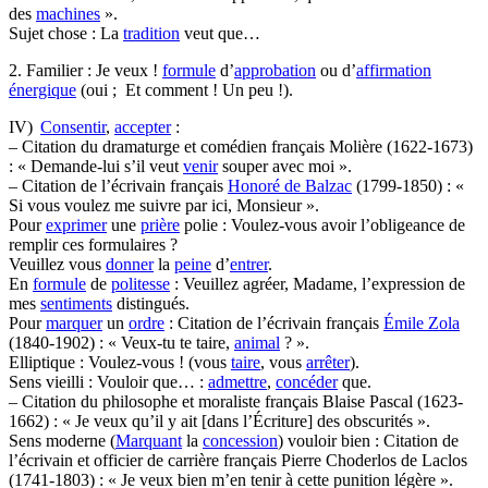
des
machines
».
Sujet chose : La
tradition
veut que…
2. Familier : Je veux !
formule
d’
approbation
ou d’
affirmation
énergique
(oui ; Et comment ! Un peu !).
IV)
Consentir
,
accepter
:
– Citation du dramaturge et comédien français Molière (1622-1673)
: « Demande-lui s’il veut
venir
souper avec moi ».
– Citation de l’écrivain français
Honoré de Balzac
(1799-1850) : «
Si vous voulez me suivre par ici, Monsieur ».
Pour
exprimer
une
prière
polie : Voulez-vous avoir l’obligeance de
remplir ces formulaires ?
Veuillez vous
donner
la
peine
d’
entrer
.
En
formule
de
politesse
: Veuillez agréer, Madame, l’expression de
mes
sentiments
distingués.
Pour
marquer
un
ordre
: Citation de l’écrivain français
Émile Zola
(1840-1902) : « Veux-tu te taire,
animal
? ».
Elliptique : Voulez-vous ! (vous
taire
, vous
arrêter
).
Sens vieilli : Vouloir que… :
admettre
,
concéder
que.
– Citation du philosophe et moraliste français Blaise Pascal (1623-
1662) : « Je veux qu’il y ait [dans l’Écriture] des obscurités ».
Sens moderne (
Marquant
la
concession
) vouloir bien : Citation de
l’écrivain et officier de carrière français Pierre Choderlos de Laclos
(1741-1803) : « Je veux bien m’en tenir à cette punition légère ».