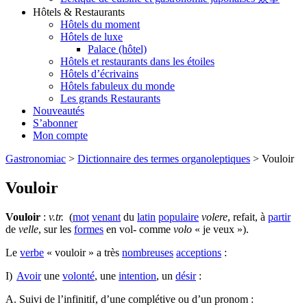
Hôtels & Restaurants
Hôtels du moment
Hôtels de luxe
Palace (hôtel)
Hôtels et restaurants dans les étoiles
Hôtels d’écrivains
Hôtels fabuleux du monde
Les grands Restaurants
Nouveautés
S’abonner
Mon compte
Gastronomiac
>
Dictionnaire des termes organoleptiques
>
Vouloir
Vouloir
Vouloir
:
v.tr.
(
mot
venant
du
latin
populaire
volere
, refait, à
partir
de
velle
, sur les
formes
en vol- comme
volo
« je veux »).
Le
verbe
« vouloir » a très
nombreuses
acceptions
:
I)
Avoir
une
volonté
, une
intention
, un
désir
:
A. Suivi de l’infinitif, d’une complétive ou d’un pronom :