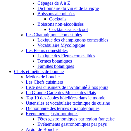
Cépages de A à Z
Dictionnaire du vin et de la vigne
Boissons alcoolisées
Cocktails
Boissons non-alcoolisées
Cocktails sans alcool
Les Champignons comestibles
Lexique des champignons comestibles
Vocabulaire Mycologique
Les Fleurs comestibles
Lexique des Fleurs comestibles
Termes botaniques
Familles botaniques
Chefs et métiers de bouche
Métiers de bouche
Les Chefs cuisiniers
Liste des cuisiniers de l’Antiquité à nos jours
La Grande Carte des Mets et des Plats
Top 10 des écoles hôtelières dans le monde
Ustensiles et vocabulaire technique de cuisine
Dictionnaire des termes organoleptiques
Événements gastronomiques
Fêtes gastronomiques par région française
Evénements gastronomiques par pays
Argot de Bouche