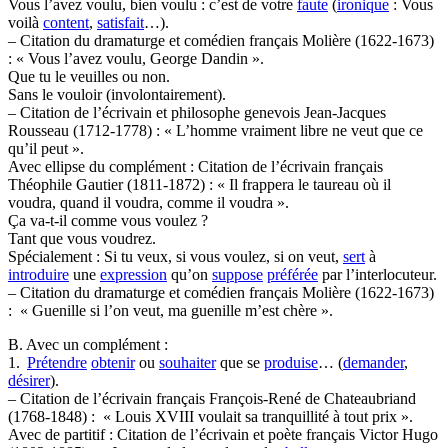
Vous l’avez voulu, bien voulu : c’est de votre
faute
(
ironique
: Vous
voilà
content
,
satisfait
…).
– Citation du dramaturge et comédien français Molière (1622-1673)
: « Vous l’avez voulu, George Dandin ».
Que tu le veuilles ou non.
Sans le vouloir (involontairement).
– Citation de l’écrivain et philosophe genevois Jean-Jacques
Rousseau (1712-1778) : « L’homme vraiment libre ne veut que ce
qu’il peut ».
Avec ellipse du complément : Citation de l’écrivain français
Théophile Gautier (1811-1872) : « Il frappera le taureau où il
voudra, quand il voudra, comme il voudra ».
Ça va-t-il comme vous voulez ?
Tant que vous voudrez.
Spécialement : Si tu veux, si vous voulez, si on veut,
sert
à
introduire
une
expression
qu’on
suppose
préférée
par l’interlocuteur.
– Citation du dramaturge et comédien français Molière (1622-1673)
: « Guenille si l’on veut, ma guenille m’est chère ».
B. Avec un complément :
1.
Prétendre
obtenir
ou
souhaiter
que se
produise
… (
demander
,
désirer
).
– Citation de l’écrivain français François-René de Chateaubriand
(1768-1848) : « Louis XVIII voulait sa tranquillité à tout prix ».
Avec de partitif : Citation de l’écrivain et poète français Victor Hugo