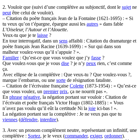
2. Vouloir que (suivi d’une complétive au subjonctif, dont le
sujet
ne
peut
être celui de vouloir).
– Citation du poète français Jean de la Fontaine (1621-1695) : « Si
tu veux qu’on t’épargne, épargne aussi les
autres
» dans fable
L’Oiseleur, l’Autour et l’Alouette
.
Veux-tu que je te
laisse
?
En tour interrogatif, dans un
sens
affaibli : Citation du dramaturge et
poète français Jean Racine (1639-1699) : « Sur qui dans son
malheur voulez-vous qu’il s’appuie ? ».
Familier
: Qu’est-ce que vous voulez que j’y
fasse
?
Que voulez-vous que je vous
dise
? je n’y
peux
rien, c’est comme
ça.
Avec ellipse de la complétive : Que veux-tu ? Que voulez-vous ?,
marque l’embarras, ou une
sorte
de résignation fataliste.
– Citation de l’écrivaine française
Colette
(1873-1954) : « Qu’est-ce
que vous voulez, un
premier
prix
, ça ne nourrit pas ».
En
phrase
négative
, la négation portant sur vouloir : Citation de
l’écrivain et poète français Victor Hugo (1802-1885) : « Vous
n’avez pas voulu qu’il eût la certitude Ni la
joie
ici-bas ! ».
La négation portant sur la complétive : Je ne veux pas que tu
viennes
(
défendre
,
interdire
).
3. Avec un pronom complément neutre, représentant un infinitif, une
complétive :
Sortez
, je le veux (
commander
,
exiger
,
ordonner
).