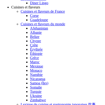
Diner Lingo
Cuisines et flaveurs
Cuisines et flaveurs de France
Corse
Guadeloupe
Cuisines et flaveurs du monde
Afghanistan
Albanie
Belize
Chypre
Crète
Érythrée
Éthiopie
Grèce
Maroc
Mexique
Monaco
Namibie
Nicaragua
Samoa (îles)
Somalie
Turquie
Ukraine
Zimbabwe
Lexique de cuisine et gastronomie japonaises 炊事