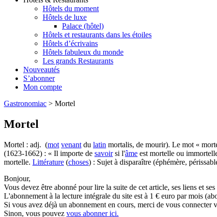
Hôtels du moment
Hôtels de luxe
Palace (hôtel)
Hôtels et restaurants dans les étoiles
Hôtels d’écrivains
Hôtels fabuleux du monde
Les grands Restaurants
Nouveautés
S’abonner
Mon compte
Gastronomiac
>
Mortel
Mortel
Mortel : adj. (
mot
venant
du
latin
mortalis, de mourir). Le mot « morte
(1623-1662) : « Il importe de
savoir
si l'
âme
est mortelle ou immortelle
mortelle.
Littérature
(
choses
) : Sujet à disparaître (éphémère, périssabl
Bonjour,
Vous devez être abonné pour lire la suite de cet article, ses liens et se
L'abonnement à la lecture intégrale du site est à 1 € euro par mois 
Si vous avez déjà un abonnement en cours, merci de vous connecter vi
Sinon, vous pouvez
vous abonner ici.