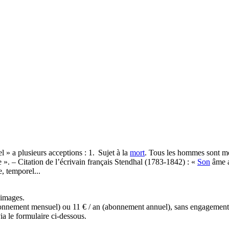
l » a plusieurs acceptions : 1. Sujet à la
mort
. Tous les hommes sont mor
 ». – Citation de l’écrivain français Stendhal (1783-1842) : «
Son
âme a
e, temporel...
s images.
(abonnement mensuel) ou 11 € / an (abonnement annuel), sans engagemen
a le formulaire ci-dessous.