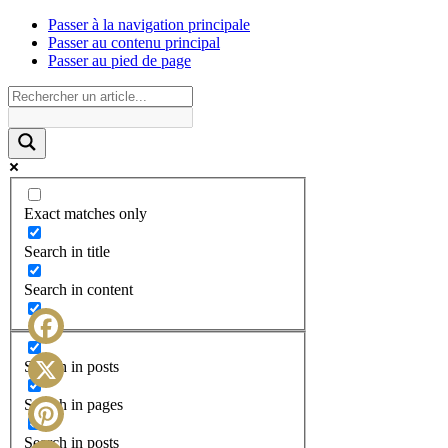
Passer à la navigation principale
Passer au contenu principal
Passer au pied de page
Exact matches only
Search in title
Search in content
Facebook
Search in posts
X
Search in pages
Search in posts
Pinterest