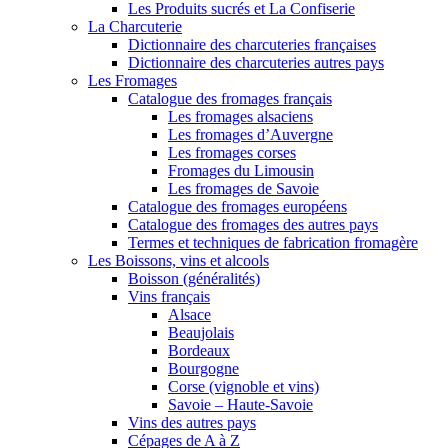
Les Produits sucrés et La Confiserie
La Charcuterie
Dictionnaire des charcuteries françaises
Dictionnaire des charcuteries autres pays
Les Fromages
Catalogue des fromages français
Les fromages alsaciens
Les fromages d’Auvergne
Les fromages corses
Fromages du Limousin
Les fromages de Savoie
Catalogue des fromages européens
Catalogue des fromages des autres pays
Termes et techniques de fabrication fromagère
Les Boissons, vins et alcools
Boisson (généralités)
Vins français
Alsace
Beaujolais
Bordeaux
Bourgogne
Corse (vignoble et vins)
Savoie – Haute-Savoie
Vins des autres pays
Cépages de A à Z