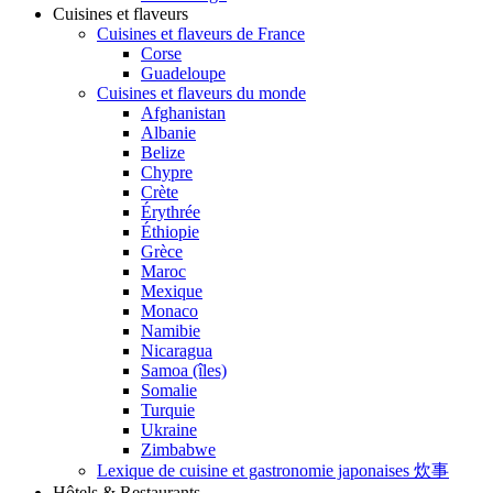
Cuisines et flaveurs
Cuisines et flaveurs de France
Corse
Guadeloupe
Cuisines et flaveurs du monde
Afghanistan
Albanie
Belize
Chypre
Crète
Érythrée
Éthiopie
Grèce
Maroc
Mexique
Monaco
Namibie
Nicaragua
Samoa (îles)
Somalie
Turquie
Ukraine
Zimbabwe
Lexique de cuisine et gastronomie japonaises 炊事
Hôtels & Restaurants