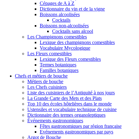
Cépages de A à Z
Dictionnaire du vin et de la vigne
Boissons alcoolisées
Cocktails
Boissons non-alcoolisées
Cocktails sans alcool
Les Champignons comestibles
Lexique des champignons comestibles
Vocabulaire Mycologique
Les Fleurs comestibles
Lexique des Fleurs comestibles
Termes botaniques
Familles botaniques
Chefs et métiers de bouche
Métiers de bouche
Les Chefs cuisiniers
Liste des cuisiniers de l’Antiquité à nos jours
La Grande Carte des Mets et des Plats
Top 10 des écoles hôtelières dans le monde
Ustensiles et vocabulaire technique de cuisine
Dictionnaire des termes organoleptiques
Événements gastronomiques
Fêtes gastronomiques par région française
Evénements gastronomiques par pays
Argot de Bouche