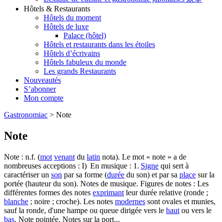
Hôtels & Restaurants
Hôtels du moment
Hôtels de luxe
Palace (hôtel)
Hôtels et restaurants dans les étoiles
Hôtels d’écrivains
Hôtels fabuleux du monde
Les grands Restaurants
Nouveautés
S’abonner
Mon compte
Gastronomiac
>
Note
Note
Note : n.f. (
mot
venant
du
latin
nota). Le mot « note » a de
nombreuses acceptions : I) En musique : 1.
Signe
qui sert à
caractériser un
son
par sa forme (
durée
du son) et par sa
place
sur la
portée (hauteur du son). Notes de musique. Figures de notes : Les
différentes formes des notes
exprimant
leur durée relative (ronde ;
blanche
; noire ; croche). Les notes
modernes
sont ovales et munies,
sauf la ronde, d'une hampe ou queue dirigée vers le
haut
ou vers le
bas
. Note pointée. Notes sur la port...