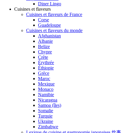
Diner Lingo
Cuisines et flaveurs
Cuisines et flaveurs de France
Corse
Guadeloupe
Cuisines et flaveurs du monde
Afghanistan
Albanie
Belize
Chypre
Crète
Érythrée
Éthiopie
Grèce
Maroc
Mexique
Monaco
Namibie
Nicaragua
Samoa (îles)
Somalie
Turquie
Ukraine
Zimbabwe
Lexique de cuisine et gastronomie japonaises 炊事