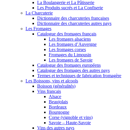
La Boulangerie et La Pâtisserie
Les Produits sucrés et La Confiserie
La Charcuterie
Dictionnaire des charcuteries françaises
Dictionnaire des charcuteries autres pays
Les Fromages
Catalogue des fromages français
Les fromages alsaciens
Les fromages d’Auvergne
Les fromages corses
Fromages du Limousin
Les fromages de Savoie
Catalogue des fromages européens
Catalogue des fromages des autres pays
Termes et techniques de fabrication fromagère
Les Boissons, vins et alcools
Boisson (généralités)
Vins français
Alsace
Beaujolais
Bordeaux
Bourgogne
Corse (vignoble et vins)
Savoie – Haute-Savoie
Vins des autres pays