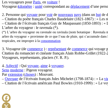
Les voyageurs pour
Paris
, en
voiture
!
Voyageur-
kilomètre
:
unité
correspondant au
déplacement
d’une person
2. Personne qui
voyage
pour
voir
de
nouveaux
pays
(dans un
but
de d
– Citation du poète français Charles Baudelaire (1821-1867) : « Les
– Citation de l’écrivain français Guy de Maupassant (1850-1893) : « La
L’arbre du voyageur : le ravenala (*).
(*) L’arbre du voyageur ou ravenale ou ravinala (nom botanique : Ravenala 
arbre du voyageur » provienne de ce que l’eau de pluie, qui s’accumule dans l
tropicales, est impropre à la
consommation
.
3. Voyageur (de
commerce
) :
représentant
de
commerce
qui voyage po
Citation du romancier et cinéaste français Alain Robbe-Grillet (192
Voyageurs, représentants, placiers (V. R. P.).
4.
Adjectif
: Qui
voyage
,
aime
à
voyager
.
Sens
moderne
: Pigeon voyageur.
Par
extension
(
choses
) : Mouvant.
–
Ouvrage
de l’écrivain français Jules Michelet (1798-1874) : « La
vi
– Citation de l’écrivain américain Paul Bowles (1910-1999) : « Le vo