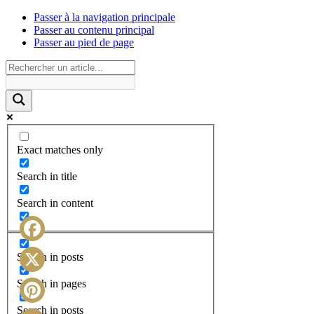
Passer à la navigation principale
Passer au contenu principal
Passer au pied de page
Exact matches only
Search in title
Search in content
Facebook
Search in posts
X
Search in pages
Search in posts
Pinterest