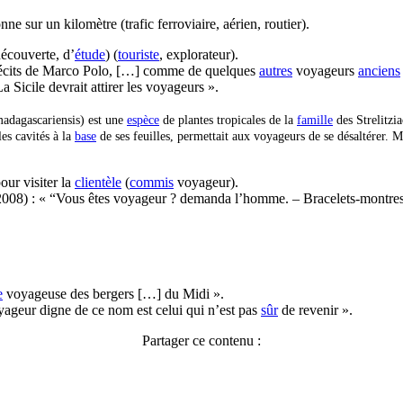
ne sur un kilomètre (trafic ferroviaire, aérien, routier).
écouverte, d’
étude
) (
touriste
, explorateur).
 récits de Marco Polo, […] comme de quelques
autres
voyageurs
anciens
 Sicile devrait attirer les voyageurs ».
madagascariensis) est une
espèce
de plantes tropicales de la
famille
des Strelitzi
es cavités à la
base
de ses feuilles, permettait aux voyageurs de se désaltérer. M
ur visiter la
clientèle
(
commis
voyageur).
2-2008) : « “Vous êtes voyageur ? demanda l’homme. – Bracelets-montres
e
voyageuse des bergers […] du Midi ».
yageur digne de ce nom est celui qui n’est pas
sûr
de revenir ».
Partager ce contenu :
Facebook