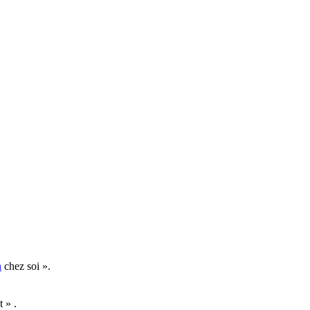
n
chez soi ».
 » .