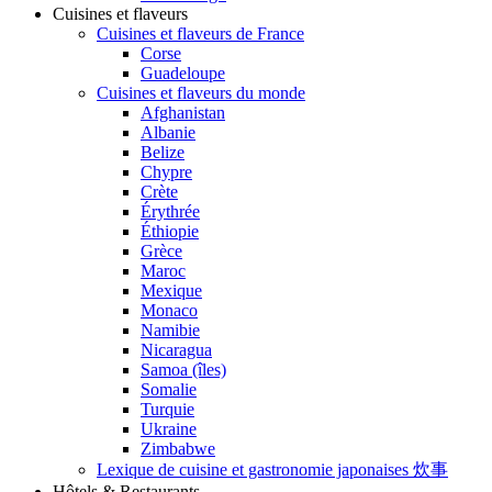
Cuisines et flaveurs
Cuisines et flaveurs de France
Corse
Guadeloupe
Cuisines et flaveurs du monde
Afghanistan
Albanie
Belize
Chypre
Crète
Érythrée
Éthiopie
Grèce
Maroc
Mexique
Monaco
Namibie
Nicaragua
Samoa (îles)
Somalie
Turquie
Ukraine
Zimbabwe
Lexique de cuisine et gastronomie japonaises 炊事
Hôtels & Restaurants