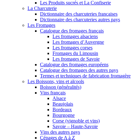
Les Produits sucrés et La Confiserie
La Charcuterie
Dictionnaire des charcuteries françaises
Dictionnaire des charcuteries autres pays
Les Fromages
Catalogue des fromages français
Les fromages alsaciens
Les fromages d’Auvergne
Les fromages corses
Fromages du Limousin
Les fromages de Savoie
Catalogue des fromages européens
Catalogue des fromages des autres pays
Termes et techniques de fabrication fromagère
Les Boissons, vins et alcools
Boisson (généralités)
Vins français
Alsace
Beaujolais
Bordeaux
Bourgogne
Corse (vignoble et vins)
Savoie – Haute-Savoie
Vins des autres pays
Cépages de A à Z