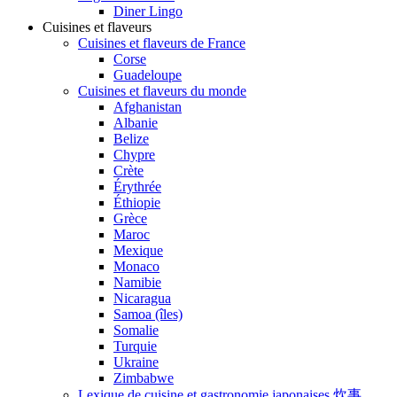
Diner Lingo
Cuisines et flaveurs
Cuisines et flaveurs de France
Corse
Guadeloupe
Cuisines et flaveurs du monde
Afghanistan
Albanie
Belize
Chypre
Crète
Érythrée
Éthiopie
Grèce
Maroc
Mexique
Monaco
Namibie
Nicaragua
Samoa (îles)
Somalie
Turquie
Ukraine
Zimbabwe
Lexique de cuisine et gastronomie japonaises 炊事