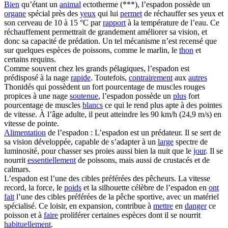
Bien
qu’étant un
animal
ectotherme (***), l’espadon possède un
organe
spécial près des
yeux
qui lui
permet
de réchauffer ses yeux et
son cerveau de 10 à 15 °C par
rapport
à la température de l’eau. Ce
réchauffement permettrait de grandement améliorer sa vision, et
donc sa capacité de prédation. Un tel mécanisme n’est recensé que
sur quelques espèces de poissons, comme le marlin, le
thon
et
certains requins.
Comme souvent chez les grands pélagiques, l’espadon est
prédisposé à la nage
rapide
. Toutefois,
contrairement
aux
autres
Thonidés qui possèdent un fort pourcentage de muscles rouges
propices à une nage
soutenue
, l’espadon possède un
plus
fort
pourcentage de muscles
blancs
ce qui le rend plus apte à des pointes
de vitesse. À l’âge adulte, il peut atteindre les 90 km/h (24,9 m/s) en
vitesse de pointe.
Alimentation
de l’espadon : L’espadon est un prédateur. Il se sert de
sa vision développée, capable de s’adapter à un
large
spectre de
luminosité, pour chasser ses proies aussi bien la nuit que le
jour
. Il se
nourrit
essentiellement
de poissons, mais aussi de crustacés et de
calmars.
L’espadon est l’une des cibles préférées des pêcheurs. La vitesse
record, la force, le
poids
et la silhouette célèbre de l’espadon en
ont
fait
l’une des cibles préférées de la pêche sportive, avec un matériel
spécialisé. Ce loisir, en expansion, contribue à
mettre
en
danger
ce
poisson et à
faire
proliférer certaines espèces dont il se nourrit
habituellement
.