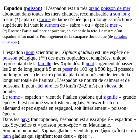
Espadon (
poisson
)
: L’espadon est un très
grand
poisson de mer
abondant dans toutes les mers chaudes, reconnaissable à
son
long
rostre (*) aplati en
forme
de lame d’épée qui prolonge sa mâchoire
supérieure lui vaut le
surnom
de « sabre » ou « épée le
mer
».
(*) Rostre : Partie saillante et pointue, en avant de la tête. Le rostre d’un
espadon, d’un marlin. Prolongement de la carapace thoracique (de
certains
.
crustacés
)
L’espadon (
nom
scientifique :
Xiphias gladius
) est une espèce de
poisson
pélagique (**) des mers tropicales et tempérées, unique
représentant de la
famille
des Xiphiidés. Il
peut
largement dépasser
les 2 m de long jusqu’à 5 m et
peser
de 100 kg à 500 kg. Il possède
un long « bec » (le rostre) plutôt aplati qui représente le tiers de la
longueur totale de l’animal. L’espadon se nourrit de calmars et de
poissons. Il peut
atteindre
les 90 km/h (24,9 m/s) en
vitesse
de
pointe.
Le
terme
« espadon » vient de l’italien spadone qui
signifie
« grande
épée ». Il est nommé swordfish en anglais, Schwertfisch en
allemand et pez espada en espagnol, soit littéralement « poisson-
épée ».
Dans les
pays
francophones, l’espadon est aussi appelé « espadron »
aux Seychelles et « poisson porte-épée » en Mauritanie.
Son nom binomial, Xiphias gladius, vient du grec ξίφος (xífos) et du
latin
gladius qui signifient tous deux « épée ».