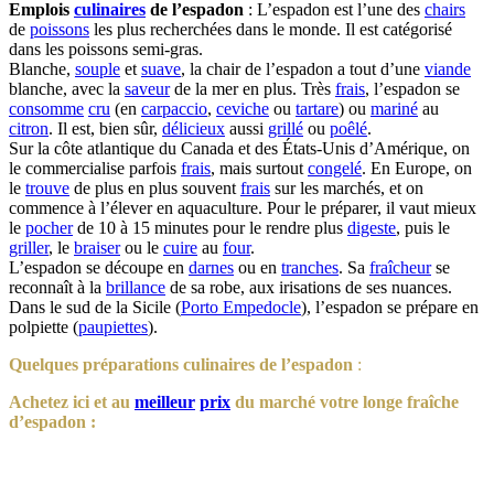
Emplois
culinaires
de l’espadon
: L’espadon est l’une des
chairs
de
poissons
les plus recherchées dans le monde. Il est catégorisé
dans les poissons semi-gras.
Blanche,
souple
et
suave
, la chair de l’espadon a tout d’une
viande
blanche, avec la
saveur
de la mer en plus. Très
frais
, l’espadon se
consomme
cru
(en
carpaccio
,
ceviche
ou
tartare
) ou
mariné
au
citron
. Il est, bien sûr,
délicieux
aussi
grillé
ou
poêlé
.
Sur la côte atlantique du Canada et des États-Unis d’Amérique, on
le commercialise parfois
frais
, mais surtout
congelé
. En Europe, on
le
trouve
de plus en plus souvent
frais
sur les marchés, et on
commence à l’élever en aquaculture. Pour le préparer, il vaut mieux
le
pocher
de 10 à 15 minutes pour le rendre plus
digeste
, puis le
griller
, le
braiser
ou le
cuire
au
four
.
L’espadon se découpe en
darnes
ou en
tranches
. Sa
fraîcheur
se
reconnaît à la
brillance
de sa robe, aux irisations de ses nuances.
Dans le sud de la Sicile (
Porto Empedocle
), l’espadon se prépare en
polpiette (
paupiettes
).
Quelques préparations culinaires de l’espadon
:
Achetez ici et au
meilleur
prix
du marché votre longe fraîche
d’espadon :