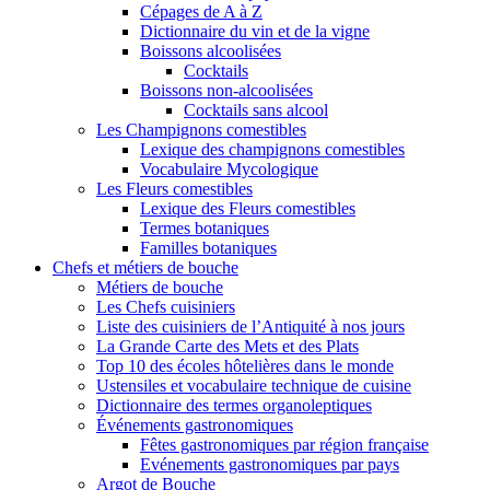
Cépages de A à Z
Dictionnaire du vin et de la vigne
Boissons alcoolisées
Cocktails
Boissons non-alcoolisées
Cocktails sans alcool
Les Champignons comestibles
Lexique des champignons comestibles
Vocabulaire Mycologique
Les Fleurs comestibles
Lexique des Fleurs comestibles
Termes botaniques
Familles botaniques
Chefs et métiers de bouche
Métiers de bouche
Les Chefs cuisiniers
Liste des cuisiniers de l’Antiquité à nos jours
La Grande Carte des Mets et des Plats
Top 10 des écoles hôtelières dans le monde
Ustensiles et vocabulaire technique de cuisine
Dictionnaire des termes organoleptiques
Événements gastronomiques
Fêtes gastronomiques par région française
Evénements gastronomiques par pays
Argot de Bouche