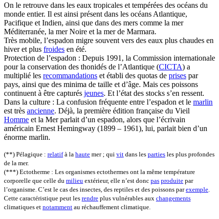
On le retrouve dans les eaux tropicales et tempérées des océans du
monde entier. Il est ainsi présent dans les océans Atlantique,
Pacifique et Indien, ainsi que dans des mers comme la mer
Méditerranée, la mer Noire et la mer de Marmara.
Très mobile, l’espadon migre souvent vers des eaux plus chaudes en
hiver et plus
froides
en été.
Protection de l’espadon : Depuis 1991, la Commission internationale
pour la conservation des thonidés de l’Atlantique (
CICTA
) a
multiplié les
recommandations
et établi des quotas de
prises
par
pays, ainsi que des minima de taille et d’âge. Mais ces poissons
continuent à être capturés
jeunes
. Et l’état des stocks s’en ressent.
Dans la culture : La confusion fréquente entre l’espadon et le
marlin
est très
ancienne
. Déjà, la première édition française du Vieil
Homme
et la Mer parlait d’un espadon, alors que l’écrivain
américain Ernest Hemingway (1899 – 1961), lui, parlait bien d’un
énorme marlin.
(**) Pélagique :
relatif
à la
haute
mer ; qui
vit
dans les
parties
les plus profondes
de la mer.
(***) Ectotherme : Les organismes ectothermes ont la même température
corporelle que celle du
milieu
extérieur, elle n’est donc
pas
produite
par
l’organisme. C’est le cas des insectes, des reptiles et des poissons par
exemple
.
Cette caractéristique peut les
rendre
plus vulnérables aux
changements
climatiques et
notamment
au réchauffement climatique.