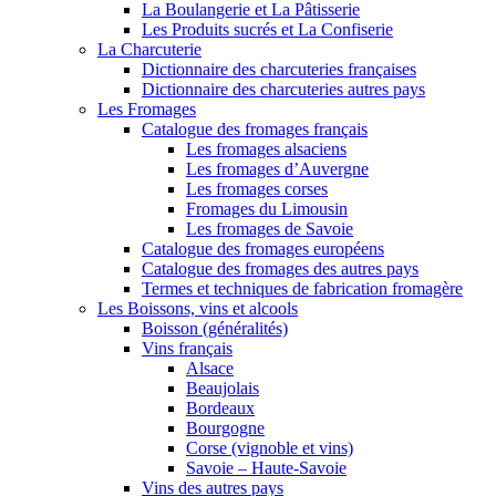
La Boulangerie et La Pâtisserie
Les Produits sucrés et La Confiserie
La Charcuterie
Dictionnaire des charcuteries françaises
Dictionnaire des charcuteries autres pays
Les Fromages
Catalogue des fromages français
Les fromages alsaciens
Les fromages d’Auvergne
Les fromages corses
Fromages du Limousin
Les fromages de Savoie
Catalogue des fromages européens
Catalogue des fromages des autres pays
Termes et techniques de fabrication fromagère
Les Boissons, vins et alcools
Boisson (généralités)
Vins français
Alsace
Beaujolais
Bordeaux
Bourgogne
Corse (vignoble et vins)
Savoie – Haute-Savoie
Vins des autres pays