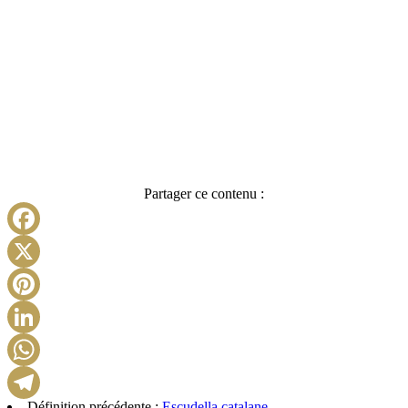
Partager ce contenu :
Facebook
X
Pinterest
LinkedIn
WhatsApp
Définition précédente :
Escudella catalane