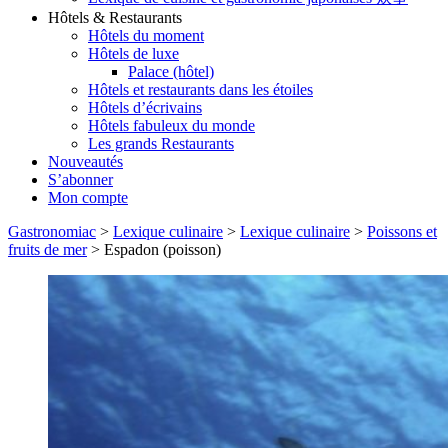
Hôtels & Restaurants
Hôtels du moment
Hôtels de luxe
Palace (hôtel)
Hôtels et restaurants dans les étoiles
Hôtels d’écrivains
Hôtels fabuleux du monde
Les grands Restaurants
Nouveautés
S’abonner
Mon compte
Gastronomiac
>
Lexique culinaire
>
Lexique culinaire
>
Poissons et
fruits de mer
>
Espadon (poisson)