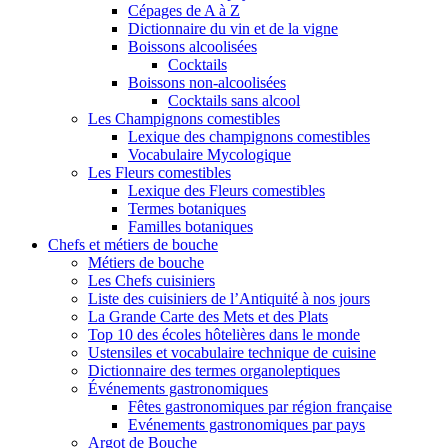
Cépages de A à Z
Dictionnaire du vin et de la vigne
Boissons alcoolisées
Cocktails
Boissons non-alcoolisées
Cocktails sans alcool
Les Champignons comestibles
Lexique des champignons comestibles
Vocabulaire Mycologique
Les Fleurs comestibles
Lexique des Fleurs comestibles
Termes botaniques
Familles botaniques
Chefs et métiers de bouche
Métiers de bouche
Les Chefs cuisiniers
Liste des cuisiniers de l’Antiquité à nos jours
La Grande Carte des Mets et des Plats
Top 10 des écoles hôtelières dans le monde
Ustensiles et vocabulaire technique de cuisine
Dictionnaire des termes organoleptiques
Événements gastronomiques
Fêtes gastronomiques par région française
Evénements gastronomiques par pays
Argot de Bouche