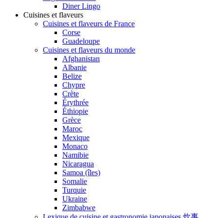
Diner Lingo
Cuisines et flaveurs
Cuisines et flaveurs de France
Corse
Guadeloupe
Cuisines et flaveurs du monde
Afghanistan
Albanie
Belize
Chypre
Crète
Érythrée
Éthiopie
Grèce
Maroc
Mexique
Monaco
Namibie
Nicaragua
Samoa (îles)
Somalie
Turquie
Ukraine
Zimbabwe
Lexique de cuisine et gastronomie japonaises 炊事