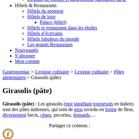
Hôtels & Restaurants
Hôtels du moment
Hôtels de luxe
Palace (hôtel)
Hôtels et restaurants dans les étoiles
Hôtels d’écrivains
Hôtels fabuleux du monde
Les grands Restaurants
Nouveautés
S’abonner
Mon compte
Gastronomiac
>
Lexique culinaire
>
Lexique culinaire
>
Pâtes
alimentaires
>
Girasolis (pâte)
Girasolis (pâte)
Girasolis (pâte)
: Les girasolis (
mot
signifiant
tournesols
en italien)
sont des pâtes italiennes, qui sont de
gros
raviolis en
forme
de fleur,
diversement
farcis,
cèpes
, pecorino,
épinards
,…
Partager ce contenu :