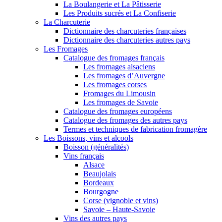
La Boulangerie et La Pâtisserie
Les Produits sucrés et La Confiserie
La Charcuterie
Dictionnaire des charcuteries françaises
Dictionnaire des charcuteries autres pays
Les Fromages
Catalogue des fromages français
Les fromages alsaciens
Les fromages d’Auvergne
Les fromages corses
Fromages du Limousin
Les fromages de Savoie
Catalogue des fromages européens
Catalogue des fromages des autres pays
Termes et techniques de fabrication fromagère
Les Boissons, vins et alcools
Boisson (généralités)
Vins français
Alsace
Beaujolais
Bordeaux
Bourgogne
Corse (vignoble et vins)
Savoie – Haute-Savoie
Vins des autres pays