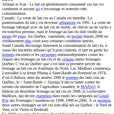
Afrique et Asie : Le lait est généralement consommé cru sur ces
continents et aucune
loi
n’encourage ni restreint cette
consommation.
Canada : La vente de lait cru au Canada est interdite. La
pasteurisation du lait y est devenue
obligatoire
en 1991. La vente de
fromage fabriqué avec du lait cru de brebis, de chèvre ou de vache y
est toutefois permise, mais le fromage au lait cru doit vieillir au
moins
60
jours
. Au Québec, cependant, on
permet
depuis 2008 un
vieillissement
plus
court sous certaines conditions strictes.
Santé Canada décourage fortement la consommation de lait cru, à
cause des bactéries néfastes qu’il peut contenir, et met en garde les
femmes
enceintes et les
personnes
immunodéprimées contre les
risques des fromages au lait cru et de
certains
autres fromages.
Québec C’est au Québec que s’est faite la première percée du
fromage au lait cru en Amérique du Nord. Luc Mailloux commença
à travailler à sa ferme Piluma à Saint-Basile-de-Portneuf en 1974,
d’où il élabora, dans les années 1990 le
premier
des laits crus au
Québec, le « Saint-Basile ». Quoiqu’il dut se battre contre les
normes du ministère de l’agriculture canadien, le
MAPAQ
, il
élabora un deuxième fromage au lait cru en 1998, le Lechevalier-
Mailloux, qui devint
champion
dans toutes les catégories au
Grand
Prix
des Fromages Canadiens en 1998, 1999 et 2000. À ce
moment
,
deux autres fromages au lait cru sont déjà nés au Québec : le Pied de
Vent, et le Victor et Berthold.