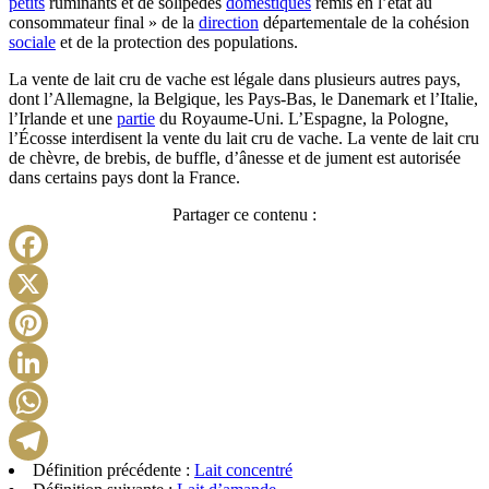
petits
ruminants et de solipèdes
domestiques
remis en l’état au
consommateur final » de la
direction
départementale de la cohésion
sociale
et de la protection des populations.
La vente de lait cru de vache est légale dans plusieurs autres pays,
dont l’Allemagne, la Belgique, les Pays-Bas, le Danemark et l’Italie,
l’Irlande et une
partie
du Royaume-Uni. L’Espagne, la Pologne,
l’Écosse interdisent la vente du lait cru de vache. La vente de lait cru
de chèvre, de brebis, de buffle, d’ânesse et de jument est autorisée
dans certains pays dont la France.
Partager ce contenu :
Facebook
X
Pinterest
LinkedIn
WhatsApp
Définition précédente :
Lait concentré
Telegram