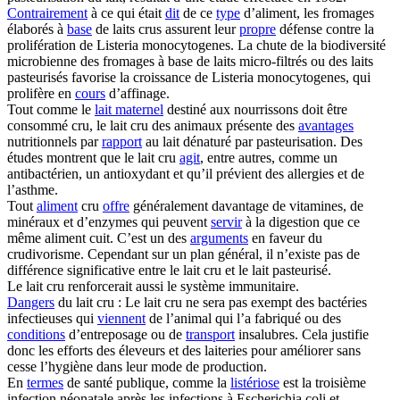
Contrairement
à ce qui était
dit
de ce
type
d’aliment, les fromages
élaborés à
base
de laits crus assurent leur
propre
défense contre la
prolifération de Listeria monocytogenes. La chute de la biodiversité
microbienne des fromages à base de laits micro-filtrés ou des laits
pasteurisés favorise la croissance de Listeria monocytogenes, qui
prolifère en
cours
d’affinage.
Tout comme le
lait maternel
destiné aux nourrissons doit être
consommé cru, le lait cru des animaux présente des
avantages
nutritionnels par
rapport
au lait dénaturé par pasteurisation. Des
études montrent que le lait cru
agit
, entre autres, comme un
antibactérien, un antioxydant et qu’il prévient des allergies et de
l’asthme.
Tout
aliment
cru
offre
généralement davantage de vitamines, de
minéraux et d’enzymes qui peuvent
servir
à la digestion que ce
même aliment cuit. C’est un des
arguments
en faveur du
crudivorisme. Cependant sur un plan général, il n’existe pas de
différence significative entre le lait cru et le lait pasteurisé.
Le lait cru renforcerait aussi le système immunitaire.
Dangers
du lait cru : Le lait cru ne sera pas exempt des bactéries
infectieuses qui
viennent
de l’animal qui l’a fabriqué ou des
conditions
d’entreposage ou de
transport
insalubres. Cela justifie
donc les efforts des éleveurs et des laiteries pour améliorer sans
cesse l’hygiène dans leur mode de production.
En
termes
de santé publique, comme la
listériose
est la troisième
infection néonatale après les infections à Escherichia coli et