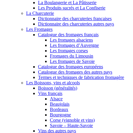
La Boulangerie et La Pâtisserie
Les Produits sucrés et La Confiserie
La Charcuterie
Dictionnaire des charcuteries françaises
Dictionnaire des charcuteries autres pays
Les Fromages
Catalogue des fromages français
Les fromages alsaciens
Les fromages d’Auvergne
Les fromages corses
Fromages du Limousin
Les fromages de Savoie
Catalogue des fromages européens
Catalogue des fromages des autres pays
Termes et techniques de fabrication fromagère
Les Boissons, vins et alcools
Boisson (généralités)
Vins français
Alsace
Beaujolais
Bordeaux
Bourgogne
Corse (vignoble et vins)
Savoie – Haute-Savoie
Vins des autres pays