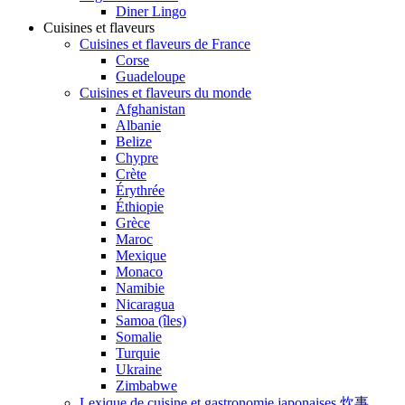
Diner Lingo
Cuisines et flaveurs
Cuisines et flaveurs de France
Corse
Guadeloupe
Cuisines et flaveurs du monde
Afghanistan
Albanie
Belize
Chypre
Crète
Érythrée
Éthiopie
Grèce
Maroc
Mexique
Monaco
Namibie
Nicaragua
Samoa (îles)
Somalie
Turquie
Ukraine
Zimbabwe
Lexique de cuisine et gastronomie japonaises 炊事