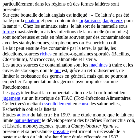
particulièrement dans les régions où des fermes laitières sont
présentes.
Sur cette bouteille de lait anglais est indiqué : « Ce lait n’a pas été
traité par la
chaleur
et peut contenir des
organismes
dangereux
pour
la santé ». Chez les animaux sains, le lait sort de la mamelle sous
forme
quasi-stérile, mais les infections de la mamelle (mammites)
sont nombreuses et cela en résulte souvent par des contaminations
avec les staphylocoques, streptocoques ou Escherichia coli.
Le lait peut ensuite être contaminé par la terre, la paille, les
déjections, sources
riches
en micro-organismes sporulés (Bacillus,
Clostridium), Micrococcus, salmonelle et listeria.
Les autres sources de contamination sont les
machines
à traire et les
cuves de stockage, dont le
but
est, grâce au refroidissement, de
limiter la croissance des germes en général, mais qui ne pourront
empêcher l’augmentation des germes psychrophiles comme
Pseudomonas.
Les
pays
interdisant la commercialisation de lait cru fondent leur
jugement
sur un historique de TIAC (Toxi-Infections Alimentaires
Collectives) mettant
essentiellement
en
cause
les salmonelles,
Escherichia coli et la listeria.
Études
autour
du lait cru : En 1997, une étude montre que le lait cru
limite
naturellement
le développement des bactéries Escherichia coli,
et Listeria monocytogenes, quant à
Campylobacter jejuni
sa
présence et sa persistance
possible
réaffirment la nécessité de la
pasteurisation du lait, résultat d’une étude effectuée en 1982.