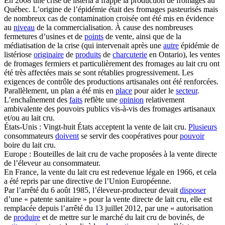
En 2008 une crise de listeria a frappé la production de fromages au
Québec. L’origine de l’épidémie était des fromages pasteurisés mais
de nombreux cas de contamination croisée ont été mis en évidence
au
niveau
de la commercialisation. À cause des nombreuses
fermetures d’usines et de
points
de vente, ainsi que de la
médiatisation de la crise (qui intervenait après une
autre
épidémie de
listériose
originaire
de
produits
de
charcuterie
en Ontario), les ventes
de fromages fermiers et particulièrement des fromages au lait cru ont
été très affectées mais se sont rétablies progressivement. Les
exigences de contrôle des productions artisanales ont été renforcées.
Parallèlement, un plan a été mis en
place
pour aider le
secteur
.
L’enchaînement des
faits
reflète une
opinion
relativement
ambivalente des pouvoirs publics vis-à-vis des fromages artisanaux
et/ou au lait cru.
États-Unis : Vingt-huit États acceptent la vente de lait cru.
Plusieurs
consommateurs
doivent
se servir des coopératives pour
pouvoir
boire du lait cru.
Europe : Bouteilles de lait cru de vache proposées à la vente directe
de l’éleveur au consommateur.
En France, la vente du lait cru est redevenue légale en 1966, et cela
a été repris par une directive de l’Union Européenne.
Par l’arrêté du 6 août 1985, l’éleveur-producteur devait
disposer
d’une « patente sanitaire » pour la vente directe de lait cru, elle est
remplacée depuis l’arrêté du 13 juillet 2012, par une « autorisation
de
produire
et de mettre sur le marché du lait cru de bovinés, de