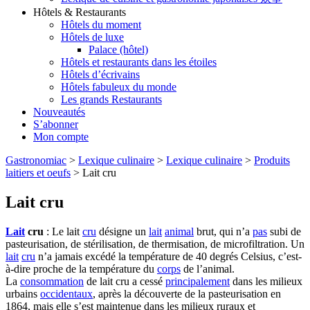
Hôtels & Restaurants
Hôtels du moment
Hôtels de luxe
Palace (hôtel)
Hôtels et restaurants dans les étoiles
Hôtels d’écrivains
Hôtels fabuleux du monde
Les grands Restaurants
Nouveautés
S’abonner
Mon compte
Gastronomiac
>
Lexique culinaire
>
Lexique culinaire
>
Produits
laitiers et oeufs
>
Lait cru
Lait cru
Lait
cru
: Le lait
cru
désigne un
lait
animal
brut, qui n’a
pas
subi de
pasteurisation, de stérilisation, de thermisation, de microfiltration. Un
lait
cru
n’a jamais excédé la température de 40 degrés Celsius, c’est-
à-dire proche de la température du
corps
de l’animal.
La
consommation
de lait cru a cessé
principalement
dans les milieux
urbains
occidentaux
, après la découverte de la pasteurisation en
1864, mais elle s’est maintenue dans les milieux ruraux et