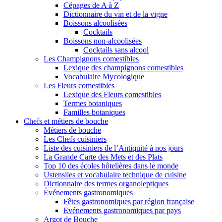
Cépages de A à Z
Dictionnaire du vin et de la vigne
Boissons alcoolisées
Cocktails
Boissons non-alcoolisées
Cocktails sans alcool
Les Champignons comestibles
Lexique des champignons comestibles
Vocabulaire Mycologique
Les Fleurs comestibles
Lexique des Fleurs comestibles
Termes botaniques
Familles botaniques
Chefs et métiers de bouche
Métiers de bouche
Les Chefs cuisiniers
Liste des cuisiniers de l’Antiquité à nos jours
La Grande Carte des Mets et des Plats
Top 10 des écoles hôtelières dans le monde
Ustensiles et vocabulaire technique de cuisine
Dictionnaire des termes organoleptiques
Événements gastronomiques
Fêtes gastronomiques par région française
Evénements gastronomiques par pays
Argot de Bouche