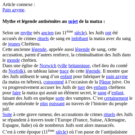
Article connexe :
Pain azyme
.
Mythe et légende antisémites au
sujet
de la matza :
ème
Selon un
mythe
très
ancien
(au 11
siècle
), les Juifs
ont
été
accusés de crimes
rituels
de sang en
imbibant
la matza avec du sang
de
jeunes
Chrétiens.
Cette ancienne
légende
, appelée aussi
légende
de sang, cette
accusation, parmi d’autres renforce, la criminalisation des Juifs dans
le
monde
chrétien.
Dans une église de
Norwich
(
ville
britannique
, chef-lieu du comté
du
Norfolk
), un tableau laisse
trace
de cette
légende
. Il montre que
des Juifs utilisent le sang d’un
enfant
pour fabriquer le
pain azyme
(la matza en hébreu),
consommé
à l’occasion de la
Pâque
juive. On
va progressivement accuser les Juifs de
tuer
des
enfants
chrétiens
pour
faire
la matza qui aurait un élément secret, le
sang
d’
enfant
,
faisant des Juifs en quelque
sorte
des vampires. C’est
certainement
le
mythe antisémite le
plus
puissant
au travers de l’histoire du peuple
juif.
Suite
à cette grave rumeur, des accusations de crimes
rituels
des Juifs
se répandent à travers toute l’Europe (France, Suisse, Allemagne,
Espagne, Italie) où de nombreux Juifs sont alors massacrés.
ème
C’est à cette époque (11
siècle
) où l’on passe de l’antijudaïsme