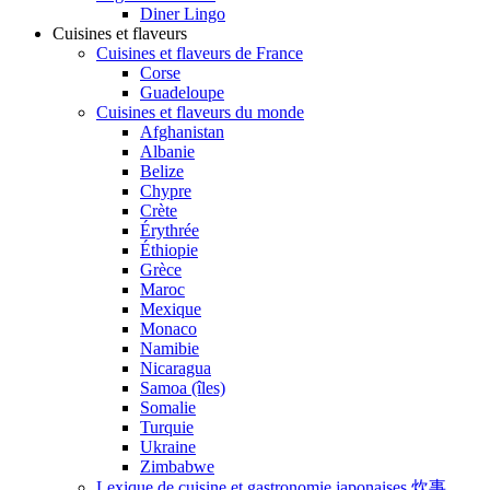
Diner Lingo
Cuisines et flaveurs
Cuisines et flaveurs de France
Corse
Guadeloupe
Cuisines et flaveurs du monde
Afghanistan
Albanie
Belize
Chypre
Crète
Érythrée
Éthiopie
Grèce
Maroc
Mexique
Monaco
Namibie
Nicaragua
Samoa (îles)
Somalie
Turquie
Ukraine
Zimbabwe
Lexique de cuisine et gastronomie japonaises 炊事