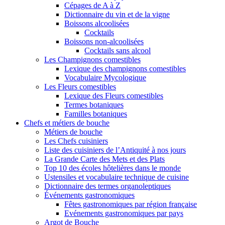
Cépages de A à Z
Dictionnaire du vin et de la vigne
Boissons alcoolisées
Cocktails
Boissons non-alcoolisées
Cocktails sans alcool
Les Champignons comestibles
Lexique des champignons comestibles
Vocabulaire Mycologique
Les Fleurs comestibles
Lexique des Fleurs comestibles
Termes botaniques
Familles botaniques
Chefs et métiers de bouche
Métiers de bouche
Les Chefs cuisiniers
Liste des cuisiniers de l’Antiquité à nos jours
La Grande Carte des Mets et des Plats
Top 10 des écoles hôtelières dans le monde
Ustensiles et vocabulaire technique de cuisine
Dictionnaire des termes organoleptiques
Événements gastronomiques
Fêtes gastronomiques par région française
Evénements gastronomiques par pays
Argot de Bouche