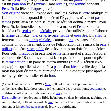
est un
pain
non
levé (
azyme
: sans
levain
),
consommé
pendant
Pessa’h
(la fête de
Pâques
juive).
Son
origine
vient de l’exode des Israélites. Selon le
texte
biblique et
la tradition orale, quand ils quittèrent l’Égypte, ils n’avaient
pas
le
temps
pour laisser le pain se lever ; le résultat donna la matza. Pour
Pessa’h, les ingrédients sont la farine à matza et l’
eau
. Selon la
halakha (*),
seules
cinq
céréales
peuvent être utilisées pour élaborer
la
farine
de matza :
blé
,
orge
,
avoine
,
seigle
et
épeautre
. En
effet
, la
fermentation des
autres
céréales
, comme le
riz
, est considérée
comme un pourrissement. Lors de l’élaboration de la matza, la
pâte
à
utiliser
doit être
susceptible
de se lever mais on doit l’en empêcher.
Pour cela, il
faut
que la pâte soit
pétrie
sans arrêt et il faut l’élaborer
en
moins
de 18 minutes car c’est le temps maximum pour empêcher
la
fermentation
. On parle de matza shmura (=lavé) (Hébreu מַצָּה
שְׁמוּרָה) lorsqu’elle est élaborée à
partir
d’un
blé
surveillé depuis la
moisson pour éviter toute humidité et qu’elle est cuite juste après le
nettoyage des ustensiles et du
four
.
(*) La Halakha (hébreu : הלכה «
Voie
», Halokhe selon la prononciation
ashkénaze, plur. halakhot) regroupe l’ensemble des prescriptions,
coutumes
et
traditions collectivement dénommées «
Loi
juive ».
Essentiellement
fondée sur la Bible hébraïque et, dans le judaïsme rabbinique,
sur le Talmud, la Halakha guide la
vie
rituelle ou les croyances de ceux qui la
suivent et les
nombreux
aspects
de leur vie quotidienne.