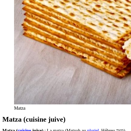
Matza
Matza (cuisine juive)
Matza (
cuisine
juive)
: La matza (Matzoh au
pluriel
, Hébreu מַצָּה)