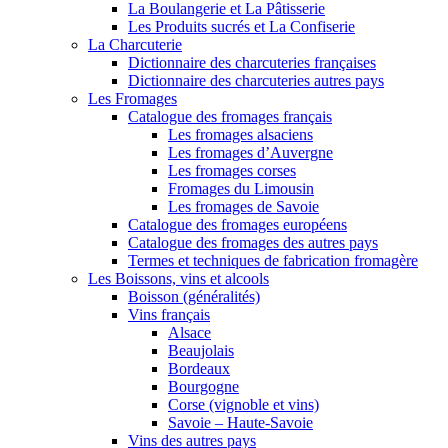
La Boulangerie et La Pâtisserie
Les Produits sucrés et La Confiserie
La Charcuterie
Dictionnaire des charcuteries françaises
Dictionnaire des charcuteries autres pays
Les Fromages
Catalogue des fromages français
Les fromages alsaciens
Les fromages d’Auvergne
Les fromages corses
Fromages du Limousin
Les fromages de Savoie
Catalogue des fromages européens
Catalogue des fromages des autres pays
Termes et techniques de fabrication fromagère
Les Boissons, vins et alcools
Boisson (généralités)
Vins français
Alsace
Beaujolais
Bordeaux
Bourgogne
Corse (vignoble et vins)
Savoie – Haute-Savoie
Vins des autres pays