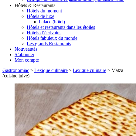
Hôtels & Restaurants
Hôtels du moment
Hôtels de luxe
Palace (hôtel)
Hôtels et restaurants dans les étoiles
Hôtels d’écrivains
Hôtels fabuleux du monde
Les grands Restaurants
Nouveautés
S’abonner
Mon compte
Gastronomiac
>
Lexique culinaire
>
Lexique culinaire
>
Matza
(cuisine juive)