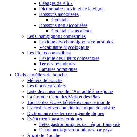
Cépages de A à Z
Dictionnaire du vin et de la vigne
Boissons alcoolisées
Cocktails
Boissons non-alcoolisées
Cocktails sans alcool
Les Champignons comestibles
Lexique des champignons comestibles
Vocabulaire Mycologique
Les Fleurs comestibles
Lexique des Fleurs comestibles
Termes botaniques
Familles botaniques
Chefs et métiers de bouche
Métiers de bouche
Les Chefs cuisiniers
Liste des cuisiniers de l’Antiquité à nos jours
La Grande Carte des Mets et des Plats
Top 10 des écoles hôtelières dans le monde
Ustensiles et vocabulaire technique de cuisine
Dictionnaire des termes organoleptiques
Événements gastronomiques
Fêtes gastronomiques par région française
Evénements gastronomiques par pays
Argot de Bouche