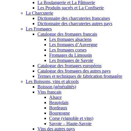
La Boulangerie et La Pâtisserie
Les Produits sucrés et La Confiserie
La Charcuterie
Dictionnaire des charcuteries françaises
Dictionnaire des charcuteries autres pays
Les Fromages
Catalogue des fromages français
Les fromages alsaciens
Les fromages d’Auvergne
Les fromages corses
Fromages du Limousin
Les fromages de Savoie
Catalogue des fromages européens
Catalogue des fromages des autres pays
Termes et techniques de fabrication fromagère
Les Boissons, vins et alcools
Boisson (généralités)
Vins français
Alsace
Beaujolais
Bordeaux
Bourgogne
Corse (vignoble et vins)
Savoie – Haute-Savoie
Vins des autres pays