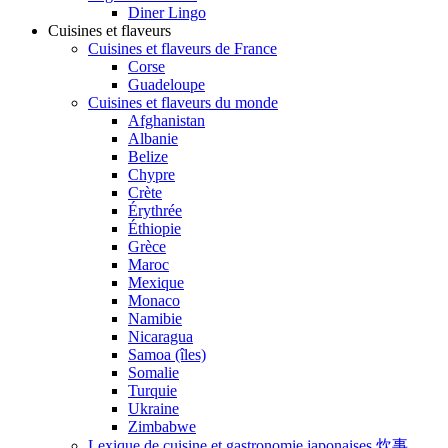
Diner Lingo
Cuisines et flaveurs
Cuisines et flaveurs de France
Corse
Guadeloupe
Cuisines et flaveurs du monde
Afghanistan
Albanie
Belize
Chypre
Crète
Érythrée
Éthiopie
Grèce
Maroc
Mexique
Monaco
Namibie
Nicaragua
Samoa (îles)
Somalie
Turquie
Ukraine
Zimbabwe
Lexique de cuisine et gastronomie japonaises 炊事