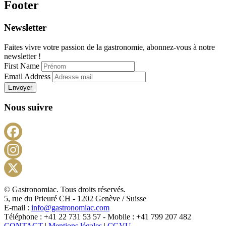
Footer
Newsletter
Faites vivre votre passion de la gastronomie, abonnez-vous à notre
newsletter !
First Name
Email Address
Envoyer
Nous suivre
Facebook
Instagram
X
© Gastronomiac. Tous droits réservés.
5, rue du Prieuré CH - 1202 Genève / Suisse
E-mail :
info@gastronomiac.com
Téléphone : +41 22 731 53 57 - Mobile : +41 799 207 482
CONTACT
|
Mentions légales
|
CGVU