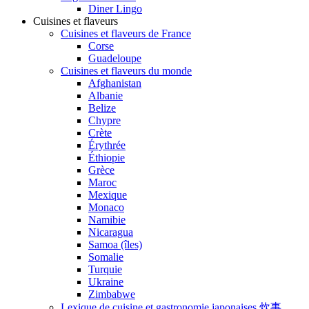
Diner Lingo
Cuisines et flaveurs
Cuisines et flaveurs de France
Corse
Guadeloupe
Cuisines et flaveurs du monde
Afghanistan
Albanie
Belize
Chypre
Crète
Érythrée
Éthiopie
Grèce
Maroc
Mexique
Monaco
Namibie
Nicaragua
Samoa (îles)
Somalie
Turquie
Ukraine
Zimbabwe
Lexique de cuisine et gastronomie japonaises 炊事