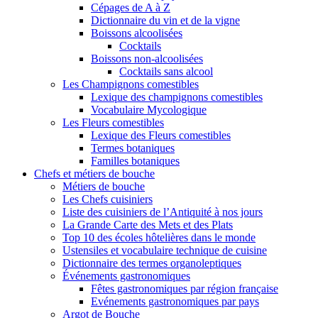
Cépages de A à Z
Dictionnaire du vin et de la vigne
Boissons alcoolisées
Cocktails
Boissons non-alcoolisées
Cocktails sans alcool
Les Champignons comestibles
Lexique des champignons comestibles
Vocabulaire Mycologique
Les Fleurs comestibles
Lexique des Fleurs comestibles
Termes botaniques
Familles botaniques
Chefs et métiers de bouche
Métiers de bouche
Les Chefs cuisiniers
Liste des cuisiniers de l’Antiquité à nos jours
La Grande Carte des Mets et des Plats
Top 10 des écoles hôtelières dans le monde
Ustensiles et vocabulaire technique de cuisine
Dictionnaire des termes organoleptiques
Événements gastronomiques
Fêtes gastronomiques par région française
Evénements gastronomiques par pays
Argot de Bouche