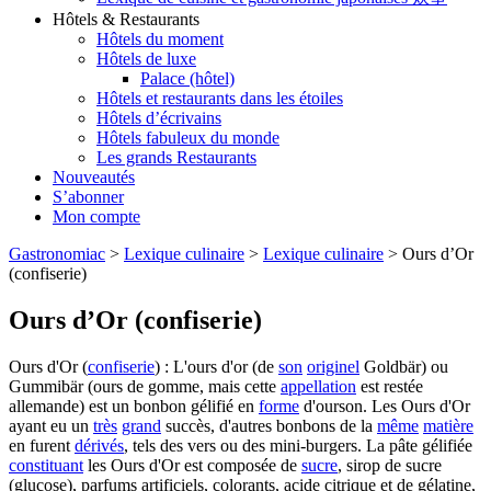
Hôtels & Restaurants
Hôtels du moment
Hôtels de luxe
Palace (hôtel)
Hôtels et restaurants dans les étoiles
Hôtels d’écrivains
Hôtels fabuleux du monde
Les grands Restaurants
Nouveautés
S’abonner
Mon compte
Gastronomiac
>
Lexique culinaire
>
Lexique culinaire
>
Ours d’Or
(confiserie)
Ours d’Or (confiserie)
Ours d'Or (
confiserie
) : L'ours d'or (de
son
originel
Goldbär) ou
Gummibär (ours de gomme, mais cette
appellation
est restée
allemande) est un bonbon gélifié en
forme
d'ourson. Les Ours d'Or
ayant eu un
très
grand
succès, d'autres bonbons de la
même
matière
en furent
dérivés
, tels des vers ou des mini-burgers. La pâte gélifiée
constituant
les Ours d'Or est composée de
sucre
, sirop de sucre
(glucose), parfums artificiels, colorants, acide citrique et de gélatine,