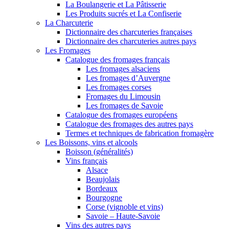
La Boulangerie et La Pâtisserie
Les Produits sucrés et La Confiserie
La Charcuterie
Dictionnaire des charcuteries françaises
Dictionnaire des charcuteries autres pays
Les Fromages
Catalogue des fromages français
Les fromages alsaciens
Les fromages d’Auvergne
Les fromages corses
Fromages du Limousin
Les fromages de Savoie
Catalogue des fromages européens
Catalogue des fromages des autres pays
Termes et techniques de fabrication fromagère
Les Boissons, vins et alcools
Boisson (généralités)
Vins français
Alsace
Beaujolais
Bordeaux
Bourgogne
Corse (vignoble et vins)
Savoie – Haute-Savoie
Vins des autres pays